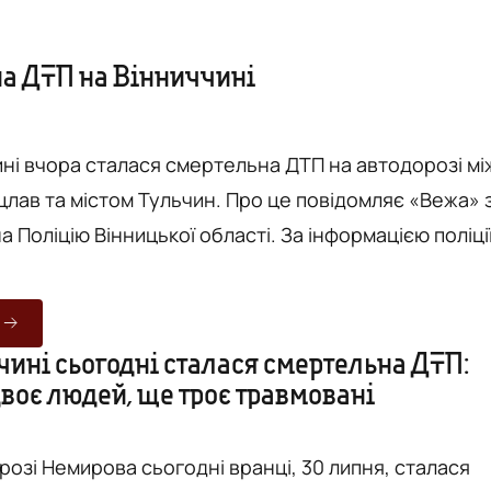
а ДТП на Вінниччині
ні вчора сталася смертельна ДТП на автодорозі мі
том Тульчин. Про це повідомляє «Вежа» з
ю Вінницької області. За інформацією поліції,
томобілі Ford та Mercedes. Унаслідок аварії загинув
Також, попередньо, ще одна людина отримала травми
ї працювали правоохоронці, які з’ясовували усі
чині сьогодні сталася смертельна ДТП:
причини аварії. Фото - Поліція Вінн...
воє людей, ще троє травмовані
орозі Немирова сьогодні вранці, 30 липня, сталася