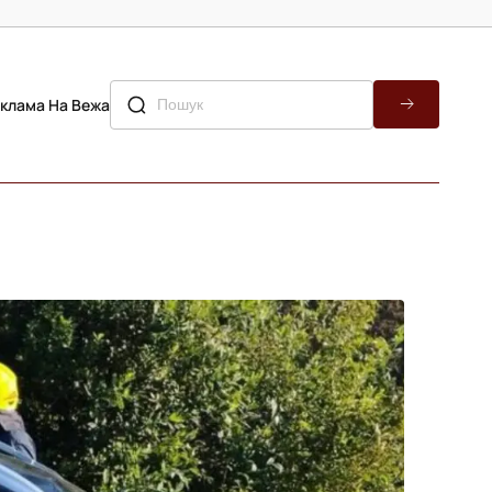
клама На Вежа