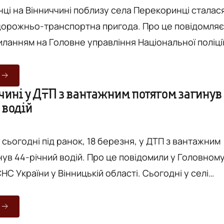
нці на Вінниччині поблизу села Перекоринці сталас
ньо-транспортна пригода. Про це повідомляє
иланням на Головне управління Національної поліці
аними, зіткнулися два
Renault, за кермом якого перебував 73-річний
koda, якою керував 58-річний вінничанин. Унаслідок
чині у ДТП з вантажним потягом загинув
 водій
аварії автомобіль Renault з’їхав у кювет та зіткнувся 
 сьогодні під ранок, 18 березня, у ДТП з вантажним
 водій. Про це повідомили у Головному
НС України у Вінницькій області. Сьогодні у селі
Бершадської громади вантажно-пасажирський
іат" зіткнувся з вантажним потягом. Водія
і. Рятувальники деблокували 44-