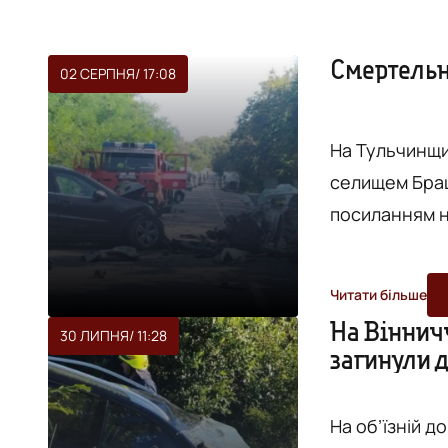
Смертельн
02 СЕРПНЯ
/ 17:08
На Тульчинщи
селищем Брацлав та міс
посиланням на Поліці
зіткнулися ав
водій Ford. 
Читати більше
На місці поді
На Віннич
30 ЛИПНЯ
/ 11:28
обставини та 
загинули д
На об’їзній д