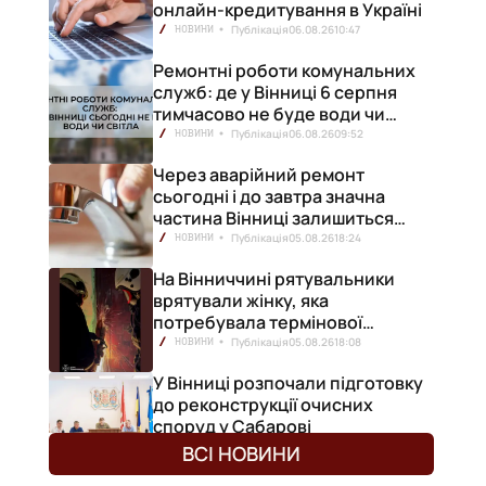
онлайн-кредитування в Україні
Публікація
06.08.26
10:47
НОВИНИ
Ремонтні роботи комунальних
служб: де у Вінниці 6 серпня
тимчасово не буде води чи
світла
Публікація
06.08.26
09:52
НОВИНИ
Через аварійний ремонт
сьогодні і до завтра значна
частина Вінниці залишиться
без води
Публікація
05.08.26
18:24
НОВИНИ
я
На Вінниччині рятувальники
врятували жінку, яка
потребувала термінової
медичної допомоги
Публікація
05.08.26
18:08
НОВИНИ
У Вінниці розпочали підготовку
до реконструкції очисних
споруд у Сабарові
Публікація
05.08.26
15:59
НОВИНИ
ВСІ НОВИНИ