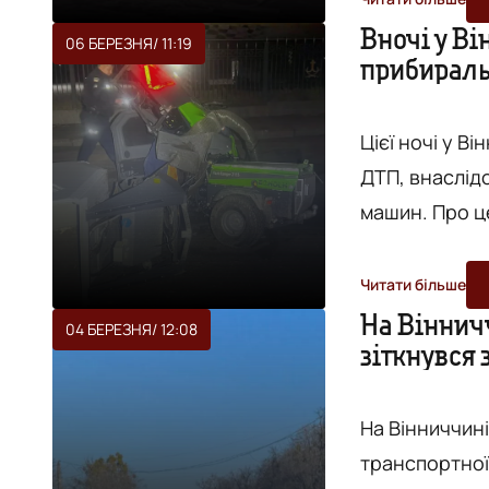
Національної поліції
Вночі у Ві
06 БЕРЕЗНЯ
/ 11:19
прибираль
слідства, 47-
виконання ма
Цієї ночі у В
ДТП, внаслід
машин. Про це повідомляє "Вежа" з посиланням на Головне
управління Націо
вночі 6 берез
Читати більше
поліцейські н
На Вінничч
04 БЕРЕЗНЯ
/ 12:08
зіткнувся
Cruiser та по
вод...
На Вінниччин
транспортної п