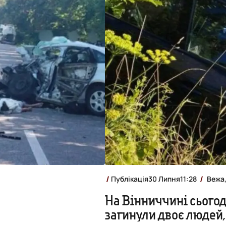
Публікація
30 Липня
11:28
Вежа
На Вінниччині сьогод
загинули двоє людей,