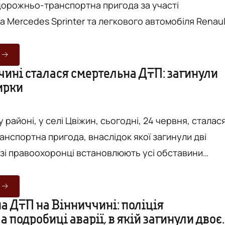
орожньо-транспортна пригода за участі
а Mercedes Sprinter та легкового автомобіля Renaul
лідок аварії загинули двоє людей, ще троє отримал
ією поліції, сталося
чині сталася смертельна ДТП: загинули
ирки
ння транспортних засобів. На місці події загинула
 районі, у селі Цвіжин, сьогодні, 24 червня, сталас
нспортна пригода, внаслідок якої загинули дві
зі правоохоронці встановлюють усі обставини
іональної поліції у Вінницькій області. Як
у поліції, ДТП сталася близько 10:30 поблизу села
а ДТП на Вінниччині: поліція
 подробиці аварії, в якій загинули двоє
опередньою інформацією слідства, 48-річна водійка