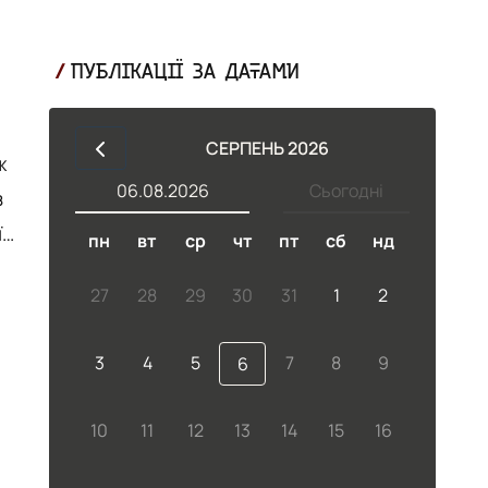
ПУБЛІКАЦІЇ ЗА ДАТАМИ
СЕРПЕНЬ 2026
ж
06.08.2026
Сьогодні
пн
вт
ср
чт
пт
сб
нд
27
28
29
30
31
1
2
.
3
4
5
7
8
9
6
10
11
12
13
14
15
16