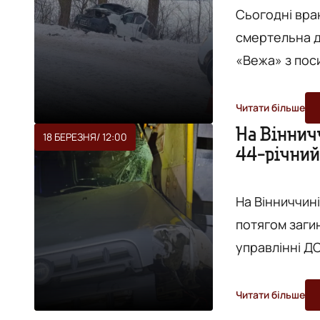
Сьогодні вра
смертельна дорож
«Вежа» з пос
у Вінницькій області. За попередніми д
автомобілі - 
Читати більше
чоловік, та S
На Віннич
18 БЕРЕЗНЯ
/ 12:00
44-річний
На Вінниччині
потягом загинув 44-річний
управлінні ДС
Краснопілка 
автомобіль "Ф
Читати більше
автомобіля затисло в салон