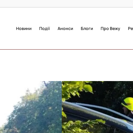
Новини
Події
Анонси
Блоги
Про Вежу
Ре