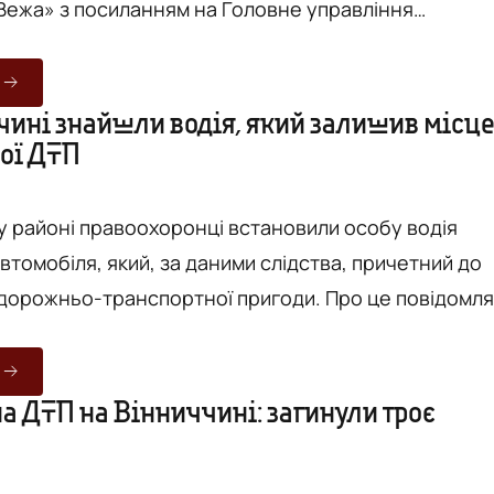
Вежа» з посиланням на Головне управління
у Вінницькій області. Аварія сталася сьогодні,
лизько 07:30 поблизу села Сокиринці Вінницького
значають у поліції, зіткнулися легковий автомобіль
чині знайшли водія, який залишив місц
ої ДТП
вка з напівпричепом. Унаслідок зіткнення 59-
у районі правоохоронці встановили особу водія
втомобіля, який, за даними слідства, причетний до
ньо-транспортної пригоди. Про це повідомляє
иланням на Головне управління Національної поліці
 поліції, 22 лютого на
дороги неподалік селища Вороновиця виявили тіло 3
а ДТП на Вінниччині: загинули троє
в
віка. Правоохоронцями попередньо встановлено, 