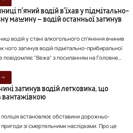
 у Вінницькій області. За попередніми даними
нниці п’яний водій в’їхав у підмітально-
ну машину – водій останньої загинув
річний водій вантажного автомобіля DAF, під час
невру розворот...
інниці водій у стані алкогольного сп'яніння вчинив
ок чого загинув водій підмітально-прибиральної
нальної поліції у Вінницькій області. Йдется, що
ня під час дії комендантської години патрульні
а вулиці 600-річчя помітили автомобіль Toyota Land
ині загинув водій легковика, що
 з вантажівкою
дали водієві сигнал про зупинку. Однак 25-річний
і поліція встановлює обставини дорожньо-
ригоди зі смертельними наслідками. Про це