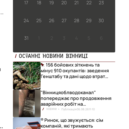
17
18
19
20
21
22
23
t
24
25
26
27
28
29
30
и
31
1
2
3
4
5
6
ОСТАННІ НОВИНИ ВІННИЦІ
156 бойових зіткнень та
я
мінус 910 окупантів: зведення
Генштабу та дані щодо втрат
ворога за добу
"Вінницяоблводоканал"
попереджає про продовження
аварійних робіт на
водопровідній станції
Публікація
06.08.26
11:10
НОВИНИ
® Ринок, що звужується: сім
компаній, які тримають