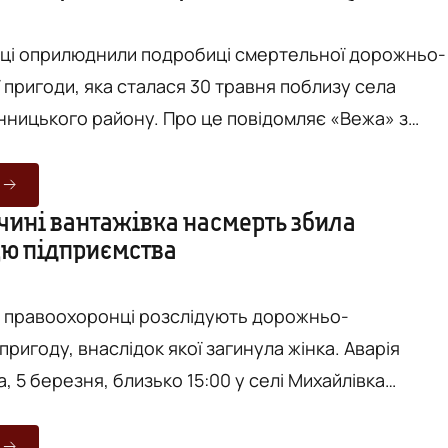
 T...
ці оприлюднили подробиці смертельної дорожньо-
 пригоди, яка сталася 30 травня поблизу села
району. Про це повідомляє «Вежа» з
 Головне управління Національної поліції у
дали, що 30 травня
0 поблизу села Ксаверівка сталася дорожньо-
чині вантажівка насмерть збила
ю підприємства
пригода - відбулося зіткнення легкового автомобіл
 після чого тр...
і правоохоронці розслідують дорожньо-
ригоду, внаслідок якої загинула жінка. Аварія
, 5 березня, близько 15:00 у селі Михайлівка
району на території одного з підприємств. Про це
Вежа» з посиланням на Головне управління