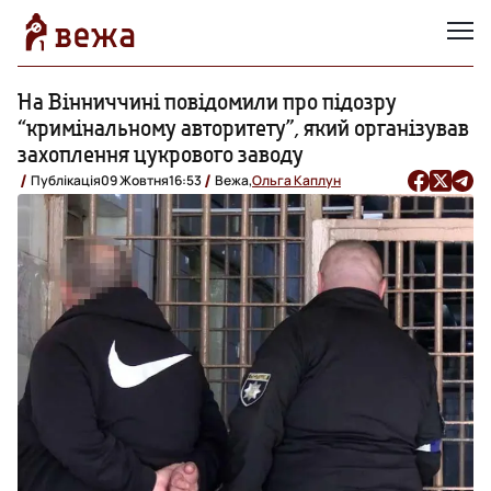
На Вінниччині повідомили про підозру
“кримінальному авторитету”, який організував
захоплення цукрового заводу
Публікація
09 Жовтня
16:53
Вежа,
Ольга Каплун