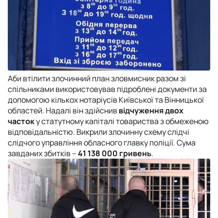
Аби втілити злочинний план зловмисник разом зі
спільниками використовував підроблені документи за
допомогою кількох нотаріусів Київської та Вінницької
областей. Надалі він здійснив
відчуження двох
часток
у статутному капіталі товариства з обмеженою
відповідальністю. Викрили злочинну схему слідчі
слідчого управління обласного главку поліції. Сума
завданих збитків –
41 138 000 гривень
.