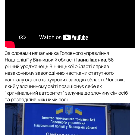
За словами начальника Головного управління
Нацполіції у Вінницькій області
Івана Іщенка
, 58-
річний уродженець Вінницької області сприяв
незаконному заволодінню частками статутного
капіталу одного із цукрових заводів області. Чоловік,
який у злочинному світі позиціонує себе як
“кримінальний авторитет” залучив до злочину сім осіб
та розподілив між ними ролі.