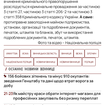
вчинення кримінального правопорушення
розслідується кримінальне провадження за частиною
3 статті 27, частиною 3 статті 206-2 та частиною 3
статті 358 Кримінального кодексу України.
А саме:
протиправне заволодіння майном підприємства,
установи, організації та підроблення документів,
печаток, штампів та бланків, збут чи використання
підроблених документів, печаток, штампів.
Фото та відео – Національна поліція
VINNYTSIA
VЕЖА
ВІННИЦЬКА ОБЛАСТЬ
ВІННИЦЯ
ВЕЖА
ЗЛОЧИН
НАЦІОНАЛЬНА ПОЛІЦІЯ
НОВИНИ ВІННИЦІ
НОВИНИ ВІННИЦЯ
ПОЛІЦІЯ
ОСТАННІ НОВИНИ ВІННИЦІ
156 бойових зіткнень та мінус 910 окупантів:
зведення Генштабу та дані щодо втрат ворога за
добу
21:23
Як майстру краси обрати інтернет-магазин для
професійних закупівель без ризику переплат