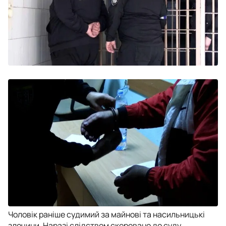
Чоловік раніше судимий за майнові та насильницькі
злочини. Наразі слідством скеровано до суду