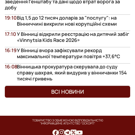
зведення Генштабу та дані щодо втрат ворога за
добу
19:10
Від 1,5 до 12 тисяч доларів за "послугу": на
Вінниччині викрили нові корупційні схеми
17:10
У Вінниці відкрили реєстрацію на дитячий забіг
«Vinnytsia Kids Race 2026»
16:19
У Вінниці вчора зафіксували рекорд
максимальної температури повітря +37,6°С
16:08
Вінницька прокуратура скерувала до суду
справу шахрая, який видурив у вінничанки 154
тисячі гривень
ВСІ НОВИНИ
ТОВАРИСТВО З ОБМЕЖЕНОЮ ВІДПОВІДАЛЬНІСТЮ
"ІНФОРМАЦІЙНЕ АГЕНТСТВО "ОСКОРП"