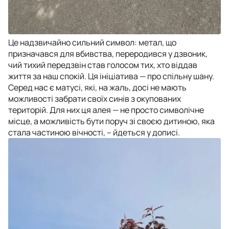
Це надзвичайно сильний символ: метал, що
призначався для вбивства, переродився у дзвоник,
чий тихий передзвін став голосом тих, хто віддав
життя за наш спокій. Ця ініціатива — про спільну шану.
Серед нас є матусі, які, на жаль, досі не мають
можливості забрати своїх синів з окупованих
територій. Для них ця алея — не просто символічне
місце, а можливість бути поруч зі своєю дитиною, яка
стала частиною вічності, – йдеться у дописі.