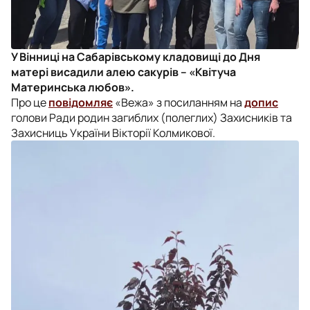
У Вінниці на Сабарівському кладовищі до Дня
матері висадили алею сакурів – «Квітуча
Материнська любов».
Про це
повідомляє
«Вежа» з посиланням на
допис
голови Ради родин загиблих (полеглих) Захисників та
Захисниць України Вікторії Колмикової.