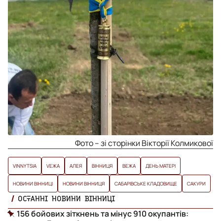
Фото – зі сторінки Вікторії Колмикової
VINNYTSIA
VЕЖА
АЛЕЯ
ВІННИЦЯ
ВЕЖА
ДЕНЬ МАТЕРІ
НОВИНИ ВІННИЦІ
НОВИНИ ВІННИЦЯ
САБАРІВСЬКЕ КЛАДОВИЩЕ
САКУРИ
ОСТАННІ НОВИНИ ВІННИЦІ
156 бойових зіткнень та мінус 910 окупантів: