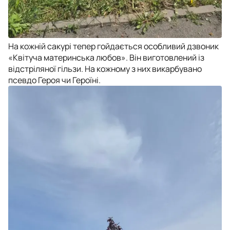
На кожній сакурі тепер гойдається особливий дзвоник
«Квітуча материнська любов». Він виготовлений із
відстріляної гільзи. На кожному з них викарбувано
псевдо Героя чи Героїні.