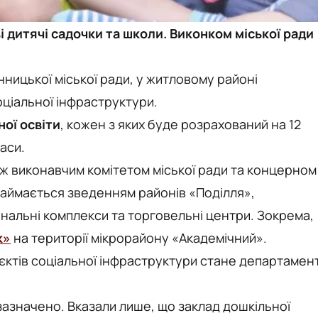
і дитячі садочки та школи. Виконком міської ради
інницької міської ради, у житловому районі
оціальної інфраструктури.
ної освіти
, кожен з яких буде розрахований на 12
ласи.
іж виконавчим комітетом міської ради та концерном
займається зведенням районів «Поділля»,
нальні комплекси та торговельні центри. Зокрема,
к»
на території мікрорайону «Академічний».
єктів соціальної інфраструктури стане департамен
зазначено. Вказали лише, що заклад дошкільної