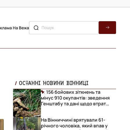
клама На Вежа
ОСТАННІ НОВИНИ ВІННИЦІ
156 бойових зіткнень та
мінус 910 окупантів: зведення
Генштабу та дані щодо втрат
ворога за добу
На Вінниччині врятували 61-
річного чоловіка, який впав у