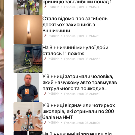
криницю завглибшки понад 15
метрів
Публікація
09.08.26
15:00
НОВИНИ
Стало відомо про загибель
десятьох захисників з
Вінниччини
Публікація
09.08.26
14:39
НОВИНИ
На Вінниччині минулої доби
сталось 11 пожеж
Публікація
09.08.26
12:35
НОВИНИ
У Вінниці затримали чоловіка,
який на чужому авто травмував
патрульного та пошкодив
кілька машин
Публікація
08.08.26
19:39
НОВИНИ
У Вінниці відзначили чотирьох
школярів, які отримали по 200
балів на НМТ
Публікація
08.08.26
18:01
НОВИНИ
На Вінниччині відправили під