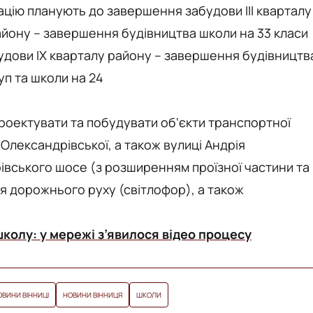
тацію планують до завершення забудови ІІІ кварталу
айону – завершення будівництва школи на 33 класи
удови ІХ кварталу району – завершення будівництв
уп та школи на 24
проектувати та побудувати об‘єкти транспортної
 Олександрівської, а також вулиці Андрія
арівського шосе (з розширенням проїзної частини та
 дорожнього руху (світлофор), а також
колу: у мережі з’явилося відео процесу
ОВИНИ ВІННИЦІ
НОВИНИ ВІННИЦЯ
ШКОЛИ