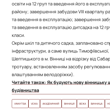
освіти на 12 груп та введення його в експлуа
району; завершення забудови VIІІ кварталу р
та введення в експлуатацію; завершення заб
та введення в експлуатацію дитсадка на 12 гр
класи.
Окрім шкіл та дитячого садка, заплановано с
інфраструктури, а саме вулиць Тимофіївської,
Шептицького в м. Вінниці на відрізку від Саб
тротуару, встановленням засобу регулювання
влаштуванням велодоріжки).
Читайте також:
Як будують нову вінницьку ш
будівництва
VINNYTSIA
VЕЖА
АКАДЕМІЧНИЙ
ВІННИЦЯ
ВЕЖА
ВИННИЦА
Н