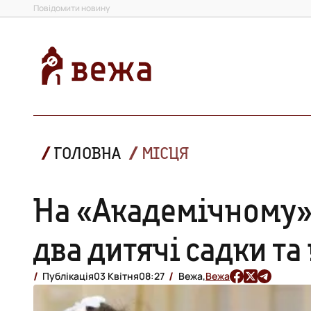
Повідомити новину
ГОЛОВНА
МІСЦЯ
На «Академічному»
два дитячі садки т
Публікація
03 Квітня
08:27
Вежа,
Вежа