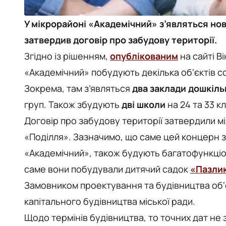
У мікрорайоні «Академічний» з’являться нов
затвердив договір про забудову території.
Згідно із рішенням,
опублікованим
на сайті В
«Академічний» побудують декілька об‘єктів с
Зокрема, там з’являться
два заклади дошкіль
груп. Також збудують
дві школи
на 24 та 33 к
Договір про забудову території затвердили м
«Поділля». Зазначимо, що саме цей концерн 
«Академічний», також будують багатофункціо
саме вони побудували дитячий садок
«Пазли
Замовником проектування та будівництва об‘
капітального будівництва міської ради.
Щодо термінів будівництва, то точних дат не 