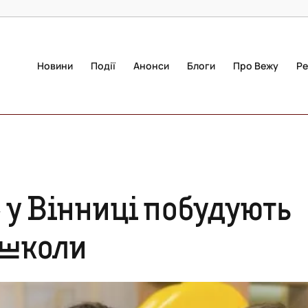
Новини
Події
Анонси
Блоги
Про Вежу
Ре
 у Вінниці побудують
а школи