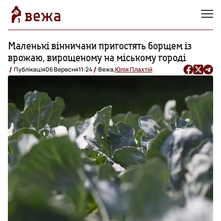
Маленькі вінничани пригостять борщем із
врожаю, вирощеному на міському городі
Публікація
06 Вересня
11:24
Вежа,
Юлія Плахтій