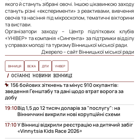
якого й стануть зібрані овочі. Іншою цікавинкою заходу
стануть різні «експерименти» з реактивами, вивчення
овочів та насіння під мікроскопом, тематичні вікторини
та вистави.
Організатори заходу – Центр підліткових клубів
«УНІВЕР» та компанія «Сингента» за підтримки відділу
у справах молоді та туризму Вінницької міської ради.
Джерело – сайт Вінницької міської ради
ВІННИЦЯ
ВЕЖА
ДІТИ
УНІВЕР
ОСТАННІ НОВИНИ ВІННИЦІ
156 бойових зіткнень та мінус 910 окупантів:
зведення Генштабу та дані щодо втрат ворога за
добу
19:10
Від 1,5 до 12 тисяч доларів за "послугу": на
Вінниччині викрили нові корупційні схеми
17:10
У Вінниці відкрили реєстрацію на дитячий забіг
«Vinnytsia Kids Race 2026»