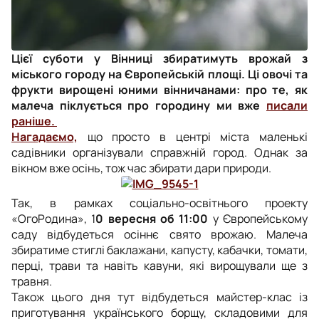
Цієї суботи у Вінниці збиратимуть врожай з
міського городу на Європейській площі. Ці овочі та
фрукти вирощені юними вінничанами: про те, як
малеча піклується про городину ми вже
писали
раніше.
Нагадаємо,
що просто в центрі міста маленькі
садівники організували справжній город. Однак за
вікном вже осінь, тож час збирати дари природи.
Так, в рамках соціально-освітнього проекту
«ОгоРодина», 1
0 вересня
об 11:00
у Європейському
саду відбудеться осіннє свято врожаю. Малеча
збиратиме стиглі баклажани, капусту, кабачки, томати,
перці, трави та навіть кавуни, які вирощували ще з
травня.
Також цього дня тут відбудеться майстер-клас із
приготування українського борщу, складовими для