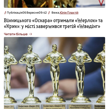
Публікація
06 Вересня
09:42
Вежа,
Юлія Плахтій
Вінницького «Оскара» отримали «Шерлок» та
«Крик»: у місті завершився третій «Шведінг»
Читати більше