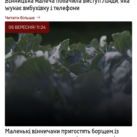
Вінницька малеча побачила виступ Лінди, яка
шукає вибухівку і телефони
Читати більше
06 ВЕРЕСНЯ
/ 11:24
Маленькі вінничани пригостять борщем із