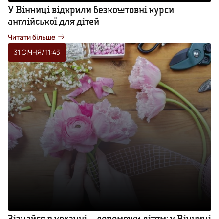
У Вінниці відкрили безкоштовні курси
англійської для дітей
Читати більше
31 СІЧНЯ
/ 11:43
Зізнайся в коханні – допоможи дітям: у Вінниці