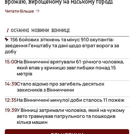
врожаю, вирощеному на міському городі
Читати більше
ОСТАННІ НОВИНИ ВІННИЦІ
156 бойових зіткнень та мінус 910 окупантів:
зведення Генштабу та дані щодо втрат ворога за
добу
15:00
На Вінниччині врятували 61-річного чоловіка,
який впав у криницю завглибшки понад 15
метрів
14:39
Стало відомо про загибель десятьох
захисників з Вінниччини
12:35
На Вінниччині минулої доби сталось 11 пожеж
19:39
У Вінниці затримали чоловіка, який на чужому
авто травмував патрульного та пошкодив
кілька машин