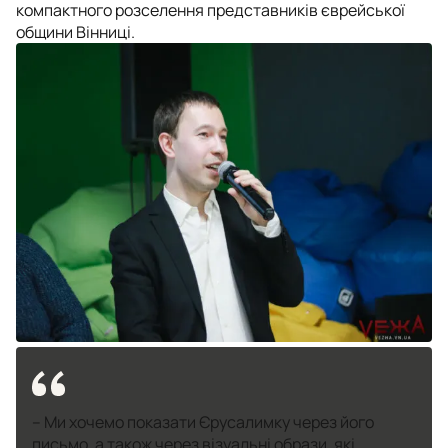
компактного розселення представників єврейської
общини Вінниці.
– Ми хочемо показати Єрусалимку через його
письмо, а також через візуальні образи, які