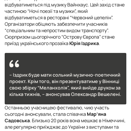
відбуватиметься під музику Вайнхаус. Цей захід стане
частиною “Ночі поезії та музики”, який
відбуватиметься в ресторані “Червоний цепелін”.
Організатори обіцяють забезпечити учасників
“спеціальним та непростим видом транспорту”.
Сюрпризом цьогорічного “Острову Європа” стане
приїзд українського прозаїка
Юрія Іздрика
.
– Іздрик буде мати сольний музично-поетичний
проект. Крім того, він презентуватиме у Вінниці
свою збірку “Меланхолія”, який вийде друком за
кілька тижнів, – анонсував Олександр Вешелені.
Останньою учасницею фестивалю, чию участь
сьогодні анонсували, стала співачка
Мар’яна
Садовська
. Близько 20 років вона мешкає в Німеччині,
але регулярно приїжджає до України з виступами та