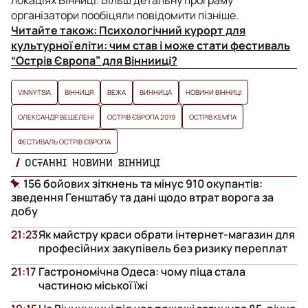
організатори пообіцяли повідомити пізніше.
Читайте також:
Психологічний курорт для
культурної еліти: чим став і може стати фестиваль
“Острів Європа” для Віннииці?
VINNYTSIA
ВІННИЦЯ
ВЕЖА
ВИННИЦА
НОВИНИ ВІННИЦІ
ОЛЕКСАНДР ВЕШЕЛЕНІ
ОСТРІВ ЄВРОПА 2019
ОСТРІВ КЕМПА
ФЕСТИВАЛЬ ОСТРІВ ЄВРОПА
ОСТАННІ НОВИНИ ВІННИЦІ
156 бойових зіткнень та мінус 910 окупантів:
зведення Генштабу та дані щодо втрат ворога за
добу
21:23
Як майстру краси обрати інтернет-магазин для
професійних закупівель без ризику переплат
21:17
Гастрономічна Одеса: чому піца стала
частиною міської їжі