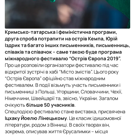
Кримсько-татарська і феміністична програми,
друга спроба потрапити на острів Кемпа, Юрій
Іздрик та багато інших письменників, письменниць,
співаків та співачок – саме такою буде програма
міжнародного фестивалю “Острів Європа 2019”.
Про це розповіли організатори фестивалю під час
відкритої зустрічі в хабі “Місто змістів”. Цього року
“Острів Європа” офіційно став міжнародним
фестивалем. В події візьмуть участь письменники і
письменниці з Польщі, Угорщини, Словаччини, Чехії,
Німеччини, Швейцарії та, звісно, України. Загалом
очікують
більше 50 учасників
.
Спецподією фестивалю стане виставка, присвячена
Іцхаку
Йоелю Лінецькому
. Це класик ідишомовної
літератури, родом з Вінниці. В своїх творах він,
зокрема, описував життя Єрусалимки – місця