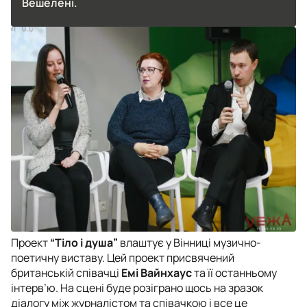
Вешелені.
Проект
“Тіло і душа”
влаштує у Вінниці музично-
поетичну виставу. Цей проект присвячений
британській співачці
Емі Вайнхаус
та її останньому
інтерв’ю. На сцені буде розіграно щось на зразок
діалогу між журналістом та співачкою і все це