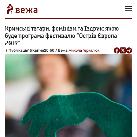
Кримські татари, фемінізм та Іздрик: якою
буде програма фестивалю “Острів Європа
2019”
Публікація
16 Квітня
20:50
Вежа,
Микола Геркалюк