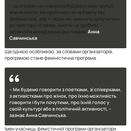
– Цього року ми плануємо будувати конструкції,
але не мости. Ми проти мостів на Кемпу. Ми
зробимо все, аби ті люди, які захочуть долучитись
до простору острова, змогли це зробити, –
натякнула менеджерка фестивалю
Анна
Савчинська
.
Ще однією особливою, за словами організаторів,
програмою стане феміністична програма.
– Ми будемо говорити з поетками, зі спікерками,
з активістками про жінок, про їхню можливість
говорити і бути почутими, про їхній голос у
своїй культурі або в політичній активності, –
зазнає Анна Савчинська.
Імен учасниць фемістичної програми організатори