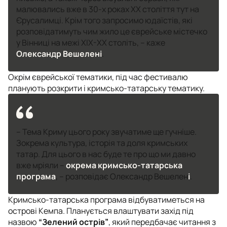
малювались вже в 30-х роках ХХ століття тут на
Єрусалимці. Крім того запросимо юдаїстів, які
розповідатимуть чим жило це єврейське містечко
у Вінниці на межі ХІХ-ХХ століть, – каже
Олександр Вешелені
.
Окрім єврейської тематики, під час фестивалю
планують розкрити і кримсько-татарську тематику.
– Тема Криму цього року звучатиме ще гучніше.
Зокрема культура, історія та доля кримських
татар. Для цього в нас буде те про що ми давно
вже мріяли –
окрема кримсько-татарська
програма
, – розповідає
Олександр Вешелен
і
.
Кримсько-татарська програма відбуватиметься на
острові Кемпа. Планується влаштувати захід під
назвою
“Зелений острів”
, який передбачає читання з