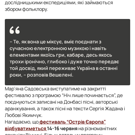
дослідницькими експедиціями, які займаються
збором фольклору.
– Те, як вона це міксує, вміє поєднати з
сучасною електронною музикою і навіть
елементами якоїсь гри, кабаре, десь якось
трохи іронічно, глибоко і дуже точно передає
той досвід, який переживає Україна в останні
роки, – розповів Вешелені.
Мар’яна Садовська виступатиме на закритті
фестивалю з програмою “Ніч лише починається”, де
поєднуються записані на Донбасі пісні, авторські
аранжування, а також пісні на тексти Сергія Жадана і
Любові Якимчук.
Нагадаємо, що
фестиваль “Острів Європа”
відбуватиметься
14-16 червня
на різноманітних
локаціях Вінниці. Більш детальну програму