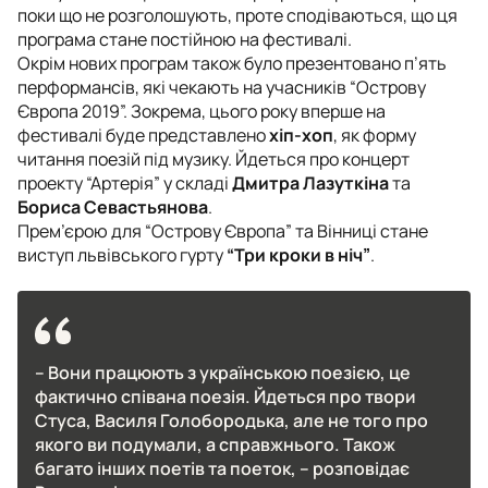
поки що не розголошують, проте сподіваються, що ця
програма стане постійною на фестивалі.
Окрім нових програм також було презентовано п’ять
перформансів, які чекають на учасників “Острову
Європа 2019”. Зокрема, цього року вперше на
фестивалі буде представлено
хіп-хоп
, як форму
читання поезій під музику. Йдеться про концерт
проекту “Артерія” у складі
Дмитра Лазуткіна
та
Бориса Севастьянова
.
Прем’єрою для “Острову Європа” та Вінниці стане
виступ львівського гурту
“Три кроки в ніч”
.
– Вони працюють з українською поезією, це
фактично співана поезія. Йдеться про твори
Стуса, Василя Голобородька, але не того про
якого ви подумали, а справжнього. Також
багато інших поетів та поеток, – розповідає