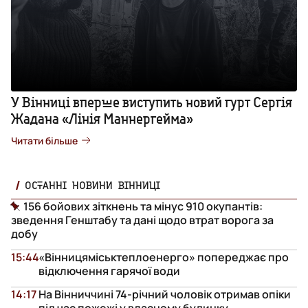
У Вінниці вперше виступить новий гурт Сергія
Жадана «Лінія Маннергейма»
Читати більше
ОСТАННІ НОВИНИ ВІННИЦІ
156 бойових зіткнень та мінус 910 окупантів:
зведення Генштабу та дані щодо втрат ворога за
добу
15:44
«Вінницяміськтеплоенерго» попереджає про
відключення гарячої води
14:17
На Вінниччині 74-річний чоловік отримав опіки
під час пожежі у власному будинку