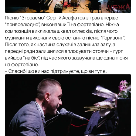
Пісню “Згораємо” Сергій Асафатов зіграв вперше
“привселюдно”, виконавши її на фортепіано. Ніжна
композиція викликала шквал оплесків, після чого
музиканти виконали свою останню пісню “Горизонт”.
Після того, як частина слухачів залишила залу, а
передні ряди залишилися аплодувати стоячи – гурт
вийшов “на біс”, під час якого зазвучала ще одна пісня
на фортепіано.
– Спасибі що ви нас підтримуєте, що ви тут є.