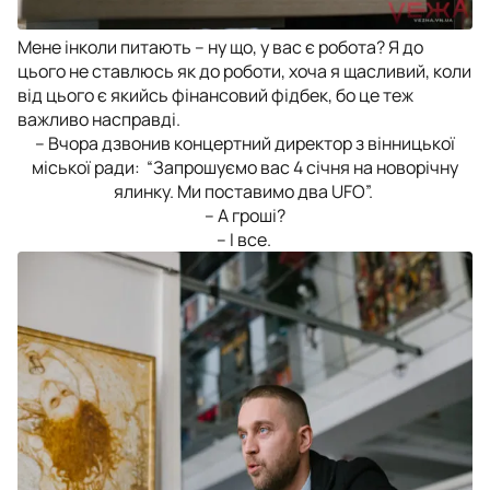
Мене інколи питають – ну що, у вас є робота? Я до
цього не ставлюсь як до роботи, хоча я щасливий, коли
від цього є якийсь фінансовий фідбек, бо це теж
важливо насправді.
– Вчора дзвонив концертний директор з вінницької
міської ради: “Запрошуємо вас 4 січня на новорічну
ялинку. Ми поставимо два UFO”.
– А гроші?
– І все.