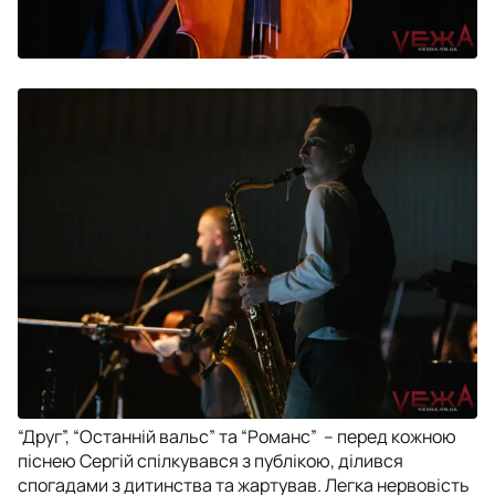
“Друг”, “Останній вальс” та “Романс” – перед кожною
піснею Сергій спілкувався з публікою, ділився
спогадами з дитинства та жартував. Легка нервовість