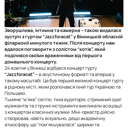
Зворушлива, інтимна та камерна – такою видалася
зустріч з гуртом “Jazzforacat” у Вінницькій обласній
філармонії минулого тижня. Після концерту нам
вдалося поговорити з солістом “котів”, який
поділився своїми враженнями від першого
домашнього концерту.
24 жовтня у Вінниці відбувся концерт гурту
“Jazzforacat” –
в акустичному форматі та вперше у
такому масштабі. Це був перший великий концерт гурту
в рідному місті, яким розпочався їхній тур Україною та
Польщею.
Тьмяне “м’яке” світло, тиха аудиторія, стриманий одяг
музикантів та струнні інструменти викликали асоціації
з концертом класичної музики. Міні-оркестр дійсно
створював, навіть візуально, дещо академічну
атмосферу, що “пом’якшувалася” щирими та