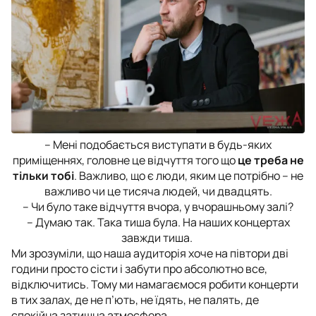
– Мені подобається виступати в будь-яких
приміщеннях, головне це відчуття того що
це треба не
тільки тобі
. Важливо, що є люди, яким це потрібно – не
важливо чи це тисяча людей, чи двадцять.
– Чи було таке відчуття вчора, у вчорашньому залі?
– Думаю так. Така тиша була. На наших концертах
завжди тиша.
Ми зрозуміли, що наша аудиторія хоче на півтори дві
години просто сісти і забути про абсолютно все,
відключитись. Тому ми намагаємося робити концерти
в тих залах, де не п’ють, не їдять, не палять, де
спокійна затишна атмосфера.