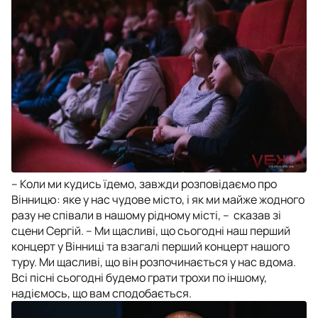
– Коли ми кудись їдемо, завжди розповідаємо про
Вінницю: яке у нас чудове місто, і як ми майже жодного
разу не співали в нашому рідному місті, –
сказав зі
сцени Сергій.
– Ми щасливі, що сьогодні наш перший
концерт у Вінниці та взагалі перший концерт нашого
туру. Ми щасливі, що він розпочинається у нас вдома.
Всі пісні сьогодні будемо грати трохи по іншому,
надіємось, що вам сподобається.