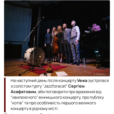
На наступний день після концерту
Veжа
зустрілася
з солістом гурту “Jazzforacat”
Сергієм
Асафатовим
, аби поговорити про враження від
“хвилюючого” вінницького концерту, про публіку
“котів” та про особливість першого великого
концерту в рідному місті.