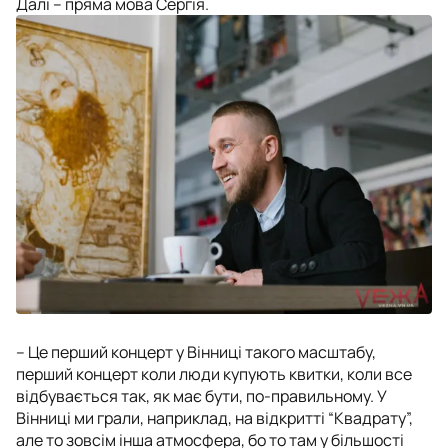
Далі – пряма мова Сергія.
– Це перший концерт у Вінниці такого масштабу,
перший концерт коли люди купують квитки, коли все
відбувається так, як має бути, по-правильному. У
Вінниці ми грали, наприклад, на відкритті “Квадрату”,
але то зовсім інша атмосфера, бо то там у більшості