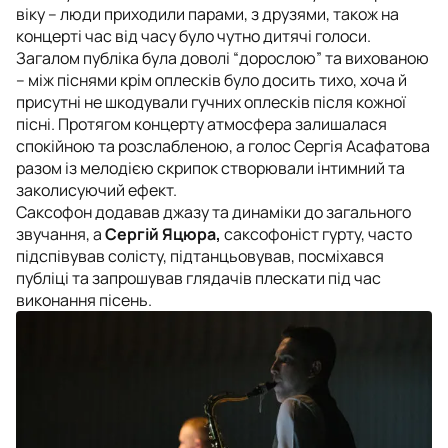
віку – люди приходили парами, з друзями, також на
концерті час від часу було чутно дитячі голоси.
Загалом публіка була доволі “дорослою” та вихованою
– між піснями крім оплесків було досить тихо, хоча й
присутні не шкодували гучних оплесків після кожної
пісні. Протягом концерту атмосфера залишалася
спокійною та розслабленою, а голос Сергія Асафатова
разом із мелодією скрипок створювали інтимний та
заколисуючий ефект.
Саксофон додавав джазу та динаміки до загального
звучання, а
Сергій Яцюра,
саксофоніст гурту, часто
підспівував солісту, підтанцьовував, посміхався
публіці та запрошував глядачів плескати під час
виконання пісень.