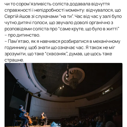
чи то сором’язливість соліста додавала відчуття
справжності і непідробності моменту: відчувалося, що
Сергій йшов зі слухачами “на ти”. Час від час у залі було
чутно дитячі голоси, що звучало доволі органічно з
розповідями соліста про “саме круте, що було в житті”
– про дитинство.
– Пам’ятаю, як я навчився розбиратися в механічному
годиннику, щоб знати що означає час. Я також не міг
зрозуміти, що таке “сквозняк”, думав, це щось таке
страшне.