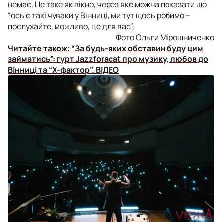
немає. Це таке як вікно, через яке можна показати що
“ось є такі чуваки у Вінниці, ми тут щось робимо –
послухайте, можливо, це для вас”.
Фото Ольги Мірошниченко
Читайте також:
“За будь-яких обставин буду цим
займатись”: гурт Jazzforacat про музику, любов до
Вінниці та “Х-фактор”. ВІДЕО