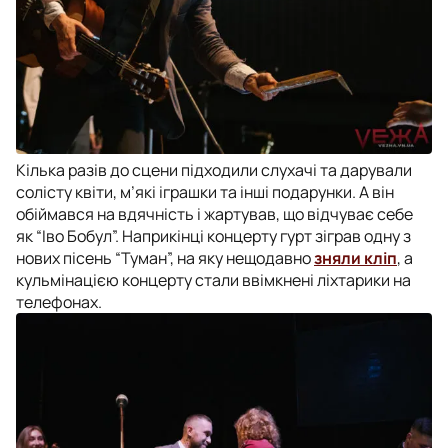
Кілька разів до сцени підходили слухачі та дарували
солісту квіти, м’які іграшки та інші подарунки. А він
обіймався на вдячність і жартував, що відчуває себе
як “Іво Бобул”. Наприкінці концерту гурт зіграв одну з
нових пісень “Туман”, на яку нещодавно
зняли кліп
, а
кульмінацією концерту стали ввімкнені ліхтарики на
телефонах.