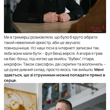
Ми в гримерці розмовляли, що було б круто зібрати
такий невеликий оркестр, аби це звучало
повноцінніше. Усі наші пісні в інтернеті записані так,
якби вони мали бути – фул бенд версія. А вчора я грав
на бас-бочці, під ногою ще якийсь “бубен”, гітара,
мікрофон. Також саксофон, дві скрипки та віолончель –
це дуже дивний склад, просто якось так вийшло.
Мені
здається, що зі струнними можна попадати прямо в
серце.