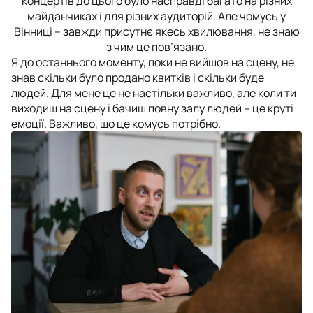
концертів до цього було насправді багато на різних
майданчиках і для різних аудиторій. Але чомусь у
Вінниці – завжди присутнє якесь хвилювання, не знаю
з чим це пов’язано.
Я до останнього моменту, поки не вийшов на сцену, не
знав скільки було продано квитків і скільки буде
людей. Для мене це не настільки важливо, але коли ти
виходиш на сцену і бачиш повну залу людей – це круті
емоції. Важливо, що це комусь потрібно.