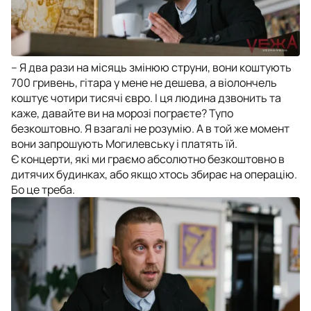
– Я два рази на місяць змінюю струни, вони коштують
700 гривень, гітара у мене не дешева, а віолончель
коштує чотири тисячі євро. І ця людина дзвонить та
каже, давайте ви на морозі пограєте? Тупо
безкоштовно. Я взагалі не розумію. А в той же момент
вони запрошують Могилевську і платять їй.
Є концерти, які ми граємо абсолютно безкоштовно в
дитячих будинках, або якщо хтось збирає на операцію.
Бо це треба.