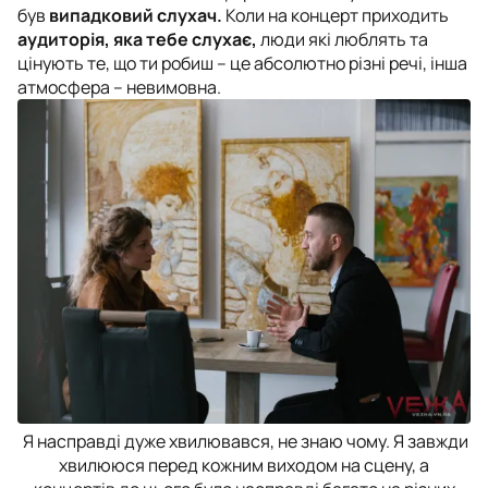
був
випадковий слухач.
Коли на концерт приходить
аудиторія, яка тебе слухає,
люди які люблять та
цінують те, що ти робиш – це абсолютно різні речі, інша
атмосфера – невимовна.
Я насправді дуже хвилювався, не знаю чому. Я завжди
хвилююся перед кожним виходом на сцену, а