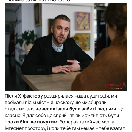
Після
Х-фактору
розширилася наша аудиторія, ми
проїхали вісім міст – я не скажу що ми збирали
стадіони, але
невеликі зали були забиті людьми
. Це
класно. Я для себе це сприйняв як можливість
бути
трохи більше почутим
, бо зараз такий час медіа
інтернет простору, і коли тебе там немає – тебе взагалі