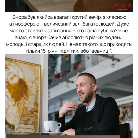
Вчора був якийсь взагалі крутий вечір, з класною
атмосферою – величезний зал, багато людей. Дуже
часто ставлять запитання – хто наша публіка? Я не
знаю, я вчора бачив абсолютно різних людей: і
молодь, і старших людей. Немає такого, що приходять
тільки 15-річні підлітки, або “вовчиці”.