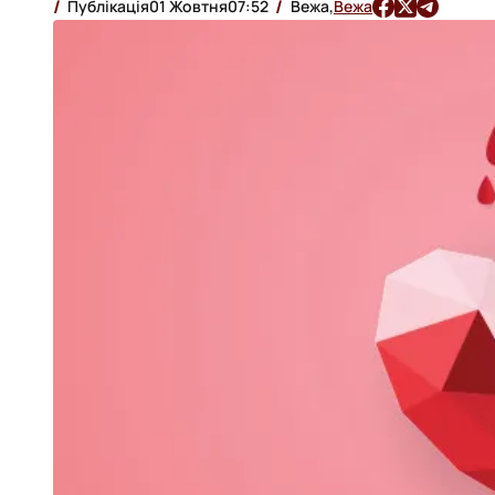
Публікація
01 Жовтня
07:52
Вежа,
Вежа