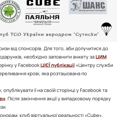
ризи від спонсорів. Для того, аби долучитися до
подарунків, необхідно заповнити анкету за
ЦИМ
орінку у Facebook
ЦІЄЇ публікації
«Центру служби
 переливання крові, яка розташована по
, опублікувати її на своїй сторінці у Facebook та
ен
. Після закінчення акції у випадковому порядку
зи.
донорам: клуб віртуальної реальності «Cube»,