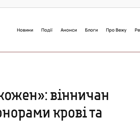
Новини
Події
Анонси
Блоги
Про Вежу
Ре
кожен»: вінничан
онорами крові та