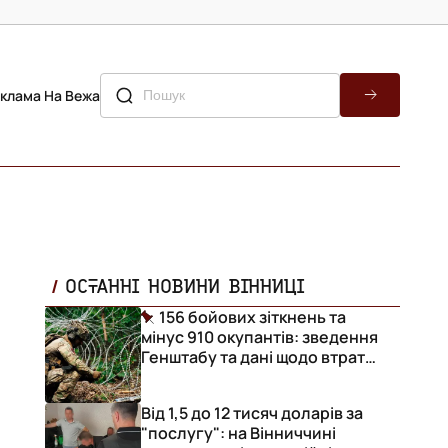
клама На Вежа
ОСТАННІ НОВИНИ ВІННИЦІ
156 бойових зіткнень та
мінус 910 окупантів: зведення
Генштабу та дані щодо втрат
ворога за добу
Від 1,5 до 12 тисяч доларів за
"послугу": на Вінниччині