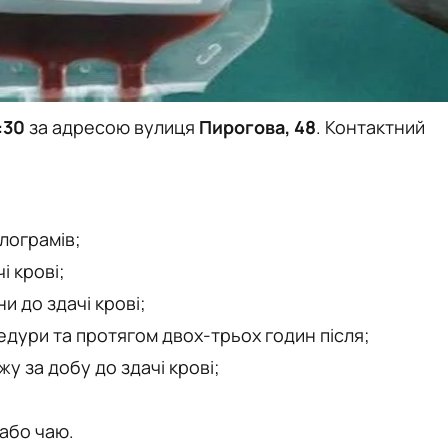
:30
за адресою вулиця
Пирогова, 48
. Контактний
ілограмів;
і крові;
и до здачі крові;
едури та протягом двох-трьох годин після;
у за добу до здачі крові;
 або чаю.