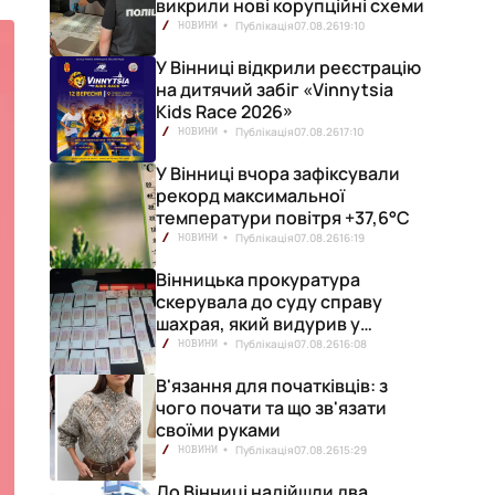
викрили нові корупційні схеми
Публікація
07.08.26
19:10
НОВИНИ
У Вінниці відкрили реєстрацію
на дитячий забіг «Vinnytsia
Kids Race 2026»
Публікація
07.08.26
17:10
НОВИНИ
У Вінниці вчора зафіксували
рекорд максимальної
температури повітря +37,6°С
Публікація
07.08.26
16:19
НОВИНИ
Вінницька прокуратура
скерувала до суду справу
шахрая, який видурив у
вінничанки 154 тисячі гривень
Публікація
07.08.26
16:08
НОВИНИ
В'язання для початківців: з
чого почати та що зв'язати
своїми руками
Публікація
07.08.26
15:29
НОВИНИ
До Вінниці надійшли два