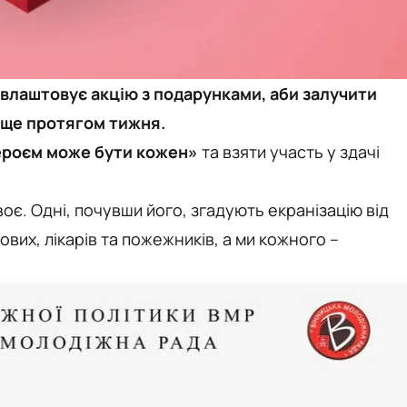
влаштовує акцію з подарунками, аби залучити
е ще протягом тижня.
ероєм може бути кожен»
та взяти участь у здачі
оє. Одні, почувши його, згадують екранізацію від
ових, лікарів та пожежників, а ми кожного –