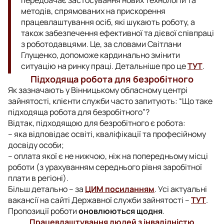
передбачає застосування нових технологій та
методів, спрямованих на прискорення
працевлаштування осіб, які шукають роботу, а
також забезпечення ефективної та дієвої співпраці
з роботодавцями. Це, за словами Світлани
Глущенко, допоможе кардинально змінити
ситуацію на ринку праці. Детальніше про це
ТУТ
.
Підходяща робота для безробітного
Як зазначають у Вінницькому обласному центрі
зайнятості, клієнти служби часто запитують: “Що таке
підходяща робота для безробітного”?
Відтак, підходящою для безробітного є робота:
– яка відповідає освіті, кваліфікації та професійному
досвіду особи;
– оплата якої є не нижчою, ніж на попередньому місці
роботи (з урахуванням середнього рівня заробітної
плати в регіоні).
Більш детально – за
ЦИМ посиланням
. Усі актуальні
вакансії на сайті Державної служби зайнятості –
ТУТ
.
Пропозиції роботи
оновлюються щодня
.
Працевлаштування людей з інвалідністю