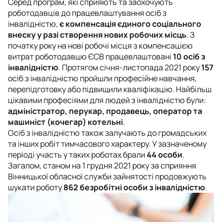
Серед програм, які сприяють та заохочують
роботодавців до працевлаштування осіб з
інвалідністю,
є компенсація єдиного соціального
внеску у разі створення нових робочих місць
. З
початку року на нові робочі місця з компенсацією
витрат роботодавцю ЄСВ працевлаштовані
10 осіб з
інвалідністю
. Протягом січня-листопада 2021 року
157
осіб з інвалідністю пройшли професійне навчання,
перепідготовку або підвищили кваліфікацію. Найбільш
цікавими професіями для людей з інвалідністю були:
адміністратор, перукар, продавець, оператор та
машиніст (кочегар) котельні
.
Осіб з інвалідністю також залучають до громадських
та інших робіт тимчасового характеру. У зазначеному
періоді участь у таких роботах брали
44 особи
.
Загалом, станом на 1 грудня 2021 року за сприяння
Вінницької обласної служби зайнятості продовжують
шукати роботу
862 безробітні особи з інвалідністю
.