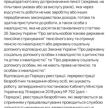
працездатного віку до призначення пенсії (зокрема, на
пільгових умовах або за вислугу років), яка через
відсутність роботи не має заробітку або інших
передбачених законодавством доходів, готова та
здатна приступити до роботи, а також особа з
інвалідністю, яка не досягла встановленого статтею
26 Закону України “Про загальнообов’язкове державне
пенсійне страхування” пенсійного віку та отримує
пенсію по інвалідності або державну соціальну
допомогу відповідно до Законів України “Про державну
соціальну допомогу особам з інвалідністю з дитинства
та дітям з інвалідністю” та “Про державну соціальну
допомогу особам, які не мають права на пенсію, та
особам з інвалідністю”.
Відповідно до Порядку реєстрації, перереєстрації
безробітних та ведення обліку осіб, які шукають
роботу, затвердженого постановою Кабінету Міністрів
України від 19 вересня 2018 року № 792 (далі –
Порядок), реєстрація безробітних, які звертаються за
сприянням у працевлаштуванні проводиться службою
зайнятості незалежно від зареєстрованого місця