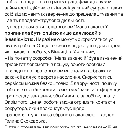
осіб з інвалідністю на ринку праці, фахівці служби
зайнятості здійснюють індивідуальний супровід таких
осіб від моменту їх звернення до працевлаштування та
навіть впродовж трудової діяльності.
Тут варто зауважити, що згодом “Мапа вакансій”
припинила бути опцією лише для людей з
інвалідністю.
Наразі нею можуть скористатися усі
шукачі роботи. Опція на сьогодні доступна для людей,
які шукають роботу, у Вінниці та Хмільнику.
‒ На початку розробки “Мапа вакансій” був визначений
пріоритет допомогти в пошуку роботи особам з
інвалідністю, проте згодом ми стали відображати
вакансії для усіх верств населення. Скористатись
сервісом можна безкоштовно. Для зручності пошуку
роботи в онлайн-режимі в мережу “залита” інформація
про посаду, завдання, обов’язки та заробітну плату.
Окрім того, шукач роботи зможе отримати контакти
рекрутера, який проконсультує щодо
працевлаштування за обраною вакансією
, ‒ додає
Галина Скоковська.
Відтак, громадян запрошують до пошуку вакансій на