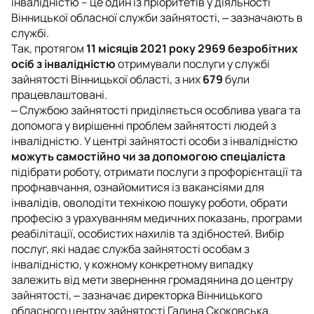
інвалідністю – це один із пріоритетів у діяльності
Вінницької обласної служби зайнятості, ‒
зазначають в
службі.
Так, протягом
11 місяців 2021 року 2969 безробітних
осіб з інвалідністю
отримували послуги у службі
зайнятості Вінницької області, з них
679
були
працевлаштовані.
‒
Службою зайнятості приділяється особлива увага та
допомога у вирішенні проблем зайнятості людей з
інвалідністю. У центрі зайнятості особи з інвалідністю
можуть самостійно чи за допомогою спеціаліста
підібрати роботу, отримати послуги з профорієнтації та
профнавчання, ознайомитися із вакансіями для
інвалідів, оволодіти технікою пошуку роботи, обрати
професію з урахуванням медичних показань, програми
реабілітації, особистих нахилів та здібностей. Вибір
послуг, які надає служба зайнятості особам з
інвалідністю, у кожному конкретному випадку
залежить від мети звернення громадянина до центру
зайнятості
,
‒
зазначає директорка Вінницького
обласного центру зайнятості Галина Скоковська.