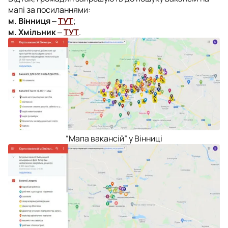
мапі за посиланнями:
м. Вінниця
‒
ТУТ
;
м. Хмільник
‒
ТУТ
.
“Мапа вакансій” у Вінниці