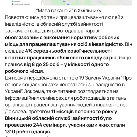
“Мапа вакансій” в Хмільнику
Повертаючись до теми працевлаштування людей з
інвалідністю, в обласній службі зайнятості
зазначають, що для роботодавців наразі
обов’язковим є виконання нормативу робочих
місць для працевлаштування осіб з інвалідністю
. Він
складає
4%
середньооблікової чисельності
штатних працівників облікового складу за рік.
Якщо
працює
від 8 до 25 осіб ‒ у кількості одного
робочого місця
.
Ця норма передбачена статтею 19 Закону України “Про
основи соціальної захищеності осіб з інвалідністю в
Україні”. Зокрема, таке питання розглядається на
інформаційних семінарах для роботодавців з питань
організації працевлаштування людей з інвалідністю.
До слова: протягом
11 місяців поточного року у
Вінницькій обласній службі зайнятості було
проведено 244 семінари, учасниками яких стали
1310 роботодавців
.