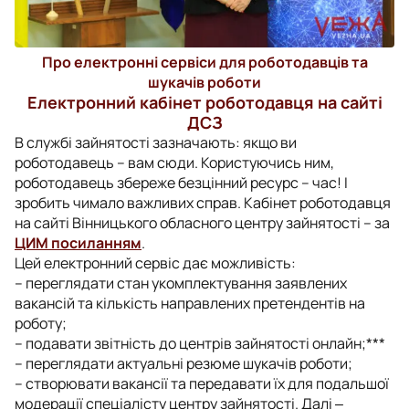
Про електронні сервіси для роботодавців та
шукачів роботи
Електронний кабінет роботодавця на сайті
ДСЗ
В службі зайнятості зазначають: якщо ви
роботодавець – вам сюди. Користуючись ним,
роботодавець збереже безцінний ресурс – час! І
зробить чимало важливих справ. Кабінет роботодавця
на сайті Вінницького обласного центру зайнятості – за
ЦИМ посиланням
.
Цей електронний сервіс дає можливість:
– переглядати стан укомплектування заявлених
вакансій та кількість направлених претендентів на
роботу;
– подавати звітність до центрів зайнятості онлайн;***
– переглядати актуальні резюме шукачів роботи;
– створювати вакансії та передавати їх для подальшої
модерації спеціалісту центру зайнятості. Далі ‒