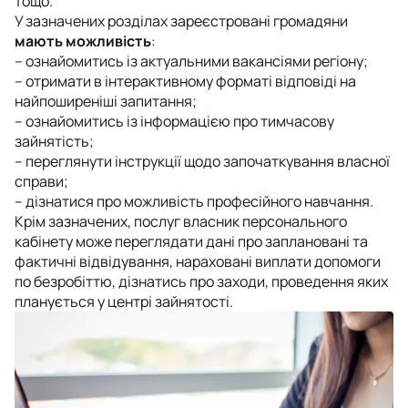
тощо.
У зазначених розділах зареєстровані громадяни
мають можливість
:
– ознайомитись із актуальними вакансіями регіону;
– отримати в інтерактивному форматі відповіді на
найпоширеніші запитання;
– ознайомитись із інформацією про тимчасову
зайнятість;
– переглянути інструкції щодо започаткування власної
справи;
– дізнатися про можливість професійного навчання.
Крім зазначених, послуг власник персонального
кабінету може переглядати дані про заплановані та
фактичні відвідування, нараховані виплати допомоги
по безробіттю, дізнатись про заходи, проведення яких
планується у центрі зайнятості.