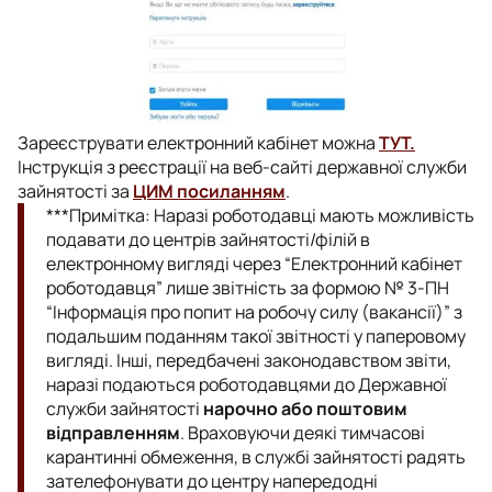
Зареєструвати електронний кабінет можна
ТУТ.
Інструкція з реєстрації на веб-сайті державної служби
зайнятості за
ЦИМ посиланням
.
***Примітка: Наразі роботодавці мають можливість
подавати до центрів зайнятості/філій в
електронному вигляді через “Електронний кабінет
роботодавця” лише звітність за формою № 3-ПН
“Інформація про попит на робочу силу (вакансії)” з
подальшим поданням такої звітності у паперовому
вигляді. Інші, передбачені законодавством звіти,
наразі подаються роботодавцями до Державної
служби зайнятості
нарочно або поштовим
відправленням
. Враховуючи деякі тимчасові
карантинні обмеження, в службі зайнятості радять
зателефонувати до центру напередодні