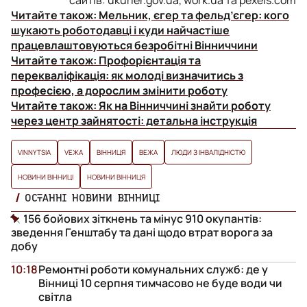
Читайте також:
Мельник, єгер та фельд’єгер: кого
шукають роботодавці і куди найчастіше
працевлаштовуються безробітні Вінниччини
Читайте також:
Профорієнтація та
перекваліфікація: як молоді визначитись з
професією, а дорослим змінити роботу
Читайте також:
Як на Вінниччині знайти роботу
через центр зайнятості: детальна інструкція
VINNYTSIA
VЕЖА
ВІННИЦЯ
ВЕЖА
ЛЮДИ З ІНВАЛІДНІСТЮ
НОВИНИ ВІННИЦІ
НОВИНИ ВІННИЦЯ
ОСТАННІ НОВИНИ ВІННИЦІ
156 бойових зіткнень та мінус 910 окупантів:
зведення Генштабу та дані щодо втрат ворога за
добу
10:18
Ремонтні роботи комунальних служб: де у
Вінниці 10 серпня тимчасово не буде води чи
світла