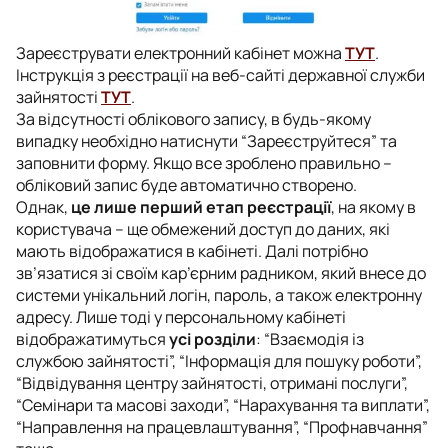
Зареєструвати електронний кабінет можна
ТУТ
.
Інструкція з реєстрації на веб-сайті державної служби
зайнятості
ТУТ
.
За відсутності облікового запису, в будь-якому
випадку необхідно натиснути “Зареєструйтеся” та
заповнити форму. Якщо все зроблено правильно –
обліковий запис буде автоматично створено.
Однак,
це лише перший етап реєстрації
, на якому в
користувача – ще обмежений доступ до даних, які
мають відображатися в кабінеті. Далі потрібно
зв’язатися зі своїм кар’єрним радником, який внесе до
системи унікальний логін, пароль, а також електронну
адресу. Лише тоді у персональному кабінеті
відображатимуться
усі розділи
: “Взаємодія із
службою зайнятості”, “Інформація для пошуку роботи”,
“Відвідування центру зайнятості, отримані послуги”,
“Семінари та масові заходи”, “Нарахування та виплати”,
“Направлення на працевлаштування”, “Профнавчання”