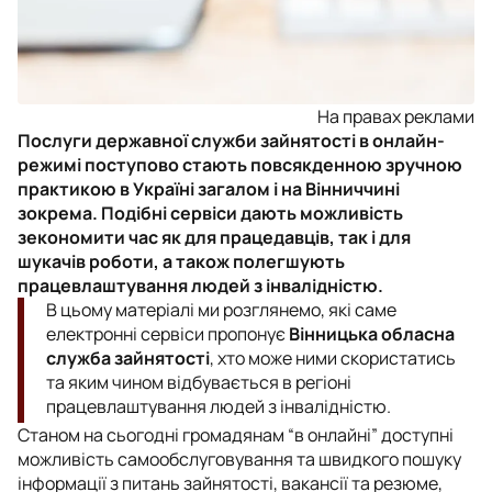
На правах реклами
Послуги державної служби зайнятості в онлайн-
режимі поступово стають повсякденною зручною
практикою в Україні загалом і на Вінниччині
зокрема. Подібні сервіси дають можливість
зекономити час як для працедавців, так і для
шукачів роботи, а також полегшують
працевлаштування людей з інвалідністю.
В цьому матеріалі ми розглянемо, які саме
електронні сервіси пропонує
Вінницька обласна
служба зайнятості
, хто може ними скористатись
та яким чином відбувається в регіоні
працевлаштування людей з інвалідністю.
Станом на сьогодні громадянам “в онлайні” доступні
можливість самообслуговування та швидкого пошуку
інформації з питань зайнятості, вакансії та резюме,