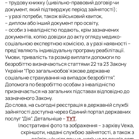
– трудову книжку (цивільно-правовий договір чи
документ, який підтверджує період зайнятості);
– у разі потреби, також військовий квиток,
– диплом або інший документ про освіту,
– особи з інвалідністю подають, крім зазначених
документів, копію довідки до акту огляду медико-
соціальною експертною комісією, а у разі наявності –
пред’являють індивідуальну програму реабілітації.
Умови, тривалість та розмір виплати допомоги по
безробіттю визначаються статтями 22 та 23 Закону
України “Про загальнообов’язкове державне
соціальне страхування на випадок безробіття”.
Допомога по безробіттю особам з інвалідністю
призначається на загальних підставах відповідно до
зазначеного Закону.
До слова, на сьогодні реєстрація в державній службі
зайнятості доступна через Єдиний портал державних
послуг “Дія”. Детальніше –
ТУТ
.
Ілюстративні фото та зображення – з архіву Veжа,
скріншоти, надані службою зайнятості, а також з
сайтів: ukurier.gov.ua, work.ua та pexels.com