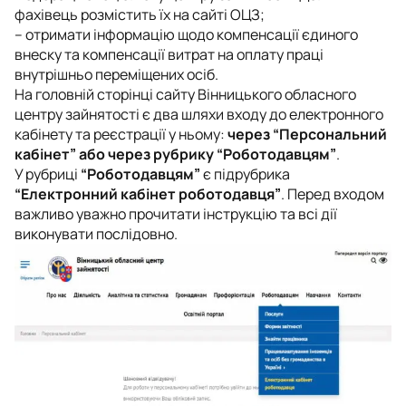
фахівець розмістить їх на сайті ОЦЗ;
– отримати інформацію щодо компенсації єдиного
внеску та компенсації витрат на оплату праці
внутрішньо переміщених осіб.
На головній сторінці сайту Вінницького обласного
центру зайнятості є два шляхи входу до електронного
кабінету та реєстрації у ньому:
через “Персональний
кабінет” або через рубрику “Роботодавцям”
.
У рубриці
“Роботодавцям”
є підрубрика
“Електронний кабінет роботодавця”
. Перед входом
важливо уважно прочитати інструкцію та всі дії
виконувати послідовно.