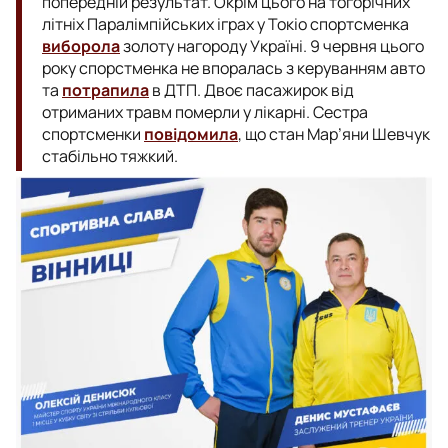
попередній результат. Окрім цього на тогорічних
літніх Паралімпійських іграх у Токіо спортсменка
виборола
золоту нагороду Україні. 9 червня цього
року спорстменка не впоралась з керуванням авто
та
потрапила
в ДТП. Двоє пасажирок від
отриманих травм померли у лікарні. Сестра
спортсменки
повідомила
, що стан Мар’яни Шевчук
стабільно тяжкий.