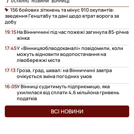
ОСТАННІ НОВИНИ ВІННИЦІ
156 бойових зіткнень та мінус 910 окупантів:
зведення Генштабу та дані щодо втрат ворога за
добу
19:15
На Вінниччині під час пожежі загинула 85-річна
жінка
17:45
У «Вінницяоблводоканалі» повідомили, коли
можуть відновити водопостачання на
лівобережжі міста
17:13
Гроза, град, шквал: на Вінниччині завтра
очікується зміна погодних умов
16:05
У Вінниці судитимуть підприємицю, яка
ухилилася від сплати 4,6 мільйона гривень
податків
ВСІ НОВИНИ