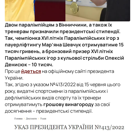
Двом паралімпійцям з Вінниччини, а також їх
тренерам призначили президентські стипендії.
Так, чемпіонка XVI літніх Паралімпійських ігор з
пауерліфтингу Мар’яна Шевчук отримуватиме 15
тисяч гривень, а бронзовий призер XVI літніх
Паралімпійських ігор з кульової стрільби Олексій
Денисюк – 10 тисяч.
Про це
йдеться
на офіційному сайті президента
України.
Так, згідно з указом №413/2022 від 15 червня цього
року, видатні спортсмени із паралімпійських і
дефлімпійських видів спорту та їх тренери
отримуватимуть
грошову винагороду
за свої
досягнення – президентські стипендії.