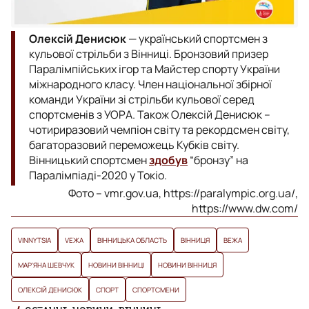
Олексій Денисюк
— український спортсмен з
кульової стрільби з Вінниці. Бронзовий призер
Паралімпійських ігор та Майстер спорту України
міжнародного класу. Член національної збірної
команди України зі стрільби кульової серед
спортсменів з УОРА. Також Олексій Денисюк –
чотириразовий чемпіон світу та рекордсмен світу,
багаторазовий переможець Кубків світу.
Вінницький спортсмен
здобув
“бронзу” на
Паралімпіаді-2020 у Токіо.
Фото – vmr.gov.ua, https://paralympic.org.ua/,
https://www.dw.com/
VINNYTSIA
VЕЖА
ВІННИЦЬКА ОБЛАСТЬ
ВІННИЦЯ
ВЕЖА
МАР'ЯНА ШЕВЧУК
НОВИНИ ВІННИЦІ
НОВИНИ ВІННИЦЯ
ОЛЕКСІЙ ДЕНИСЮК
СПОРТ
СПОРТСМЕНИ