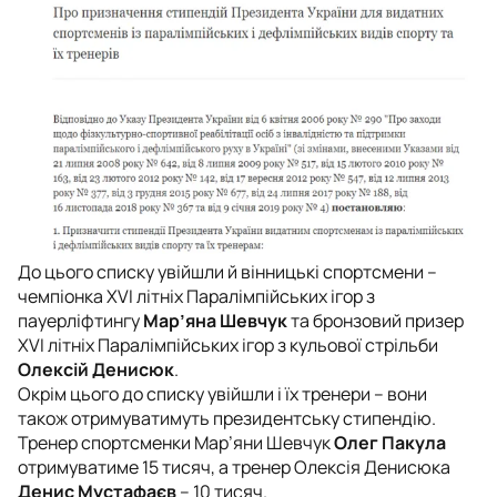
До цього списку увійшли й вінницькі спортсмени –
чемпіонка XVI літніх Паралімпійських ігор з
пауерліфтингу
Мар’яна Шевчук
та бронзовий призер
XVI літніх Паралімпійських ігор з кульової стрільби
Олексій Денисюк
.
Окрім цього до списку увійшли і їх тренери – вони
також отримуватимуть президентську стипендію.
Тренер спортсменки Мар’яни Шевчук
Олег Пакула
отримуватиме 15 тисяч, а тренер Олексія Денисюка
Денис Мустафаєв
– 10 тисяч.