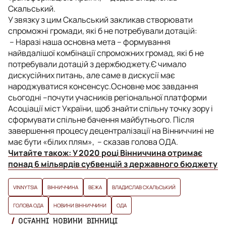
Скальський.
У звязку з цим Скальський закликав створювати
спроможні громади, які б не потребували дотацій:
– Наразі наша основна мета – формування
найвдалішої комбінації спроможних громад, які б не
потребували дотацій з держбюджету.Є чимало
дискусійних питань, але саме в дискусії має
народжуватися консенсус.Основне моє завдання
сьогодні –почути учасників регіональної платформи
Асоціації міст України, щоб знайти спільну точку зору і
сформувати спільне бачення майбутнього
.
Після
завершення процесу децентралізації на Вінниччині не
має бути «білих плям», –
сказав голова ОДА.
Читайте також:
У 2020 році Вінниччина отримає
понад 6 мільярдів субвенцій з державного бюджету
VINNYTSIA
ВІННИЧЧИНА
ВЕЖА
ВЛАДИСЛАВ СКАЛЬСЬКИЙ
ГОЛОВА ОДА
НОВИНИ ВІННИЧЧИНИ
ОДА
ОСТАННІ НОВИНИ ВІННИЦІ