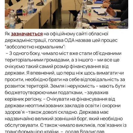
Як
зазначається
на офіційному сайті обласної
держадміністрації, голова ОДА назвав цей процес
“аобсолютно нормальним”:
– З одного боку, чимало міст вже стали об’єднаними
територіальними громадами, а з іншого – ми все ще
очікуємо такий самий розмір фінансування від
держави. Я впевнений, що перш ніж щось вимагати чи
просити, необхідно брати на себе відповідальність за
розвиток територій. Земля і нерухомість – мають бути
бюджетоутворюючими податками
, –зауважив
керівник регіону, –
Очікувати на фінансування від
держави неоптимізованих закладів освіти і охорони
здоров’я –також доволі складно. Держава має
надзвичайно великий зовнішній борг, який необхідно
обслуговувати.
Є
також чимало викликів, пов’язаних із
трансформацією країни, –
додав Владислав