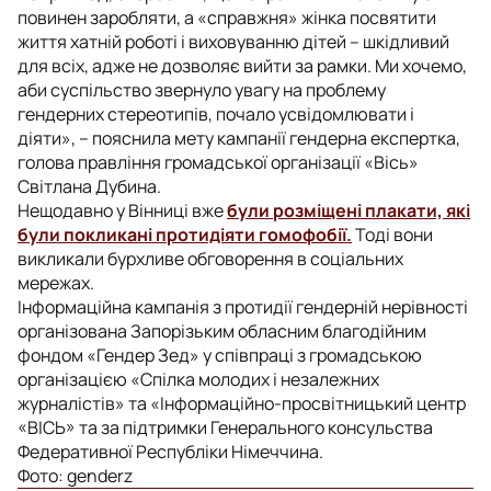
повинен заробляти, а «справжня» жінка посвятити
життя хатній роботі і виховуванню дітей – шкідливий
для всіх, адже не дозволяє вийти за рамки. Ми хочемо,
аби суспільство звернуло увагу на проблему
гендерних стереотипів, почало усвідомлювати і
діяти», ­– пояснила мету кампанії гендерна експертка,
голова правління громадської організації «Вісь»
Світлана Дубина.
Нещодавно у Вінниці вже
були розміщені плакати, які
були покликані протидіяти гомофобії.
Тоді вони
викликали бурхливе обговорення в соціальних
мережах.
Інформаційна кампанія з протидії гендерній нерівності
організована Запорізьким обласним благодійним
фондом «Гендер Зед» у співпраці з громадською
організацією «Спілка молодих і незалежних
журналістів» та «Інформаційно-просвітницький центр
«ВІСЬ» та за підтримки Генерального консульства
Федеративної Республіки Німеччина.
Фото: genderz