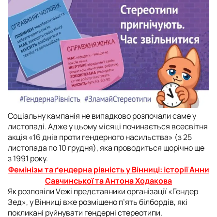
Соціальну кампанія не випадково розпочали саме у
листопаді. Адже у цьому місяці починається всесвітня
акція «16 днів проти гендерного насильства» (з 25
листопада по 10 грудня), яка проводиться щорічно ще
з 1991 року.
Фемінізм та ґендерна рівність у Вінниці: історії Анни
Савчинської та Антона Ходакова
Як розповіли Vежі представники організації «Гендер
Зед», у Вінниці вже розміщено п’ять білбордів, які
покликані руйнувати гендерні стереотипи.