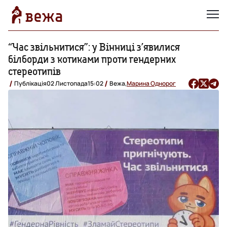
“Час звільнитися”: у Вінниці з’явилися
білборди з котиками проти гендерних
стереотипів
Публікація
02 Листопада
15:02
Вежа,
Марина Однорог