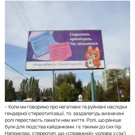
– Коли ми говоримо про негативні та руйнівні наслідки
гендерної стереотипізації, то заздалегідь визначені
ролі перестають ламати нам життя. Ролі, що раніше
були для людства кайданками. І є такими до сих пір.
Наприклад, стереотип, що «справжній» чоловік у сім’ї