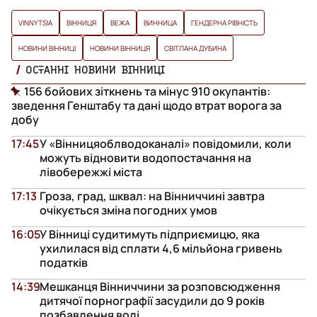
VINNYTSIA
ВІННИЦЯ
ВЕЖА
ВИННИЦА
ГЕНДЕРНА РІВНІСТЬ
НОВИНИ ВІННИЦІ
НОВИНИ ВІННИЦЯ
СВІТЛАНА ДУБИНА
ОСТАННІ НОВИНИ ВІННИЦІ
156 бойових зіткнень та мінус 910 окупантів:
зведення Генштабу та дані щодо втрат ворога за
добу
17:45
У «Вінницяоблводоканалі» повідомили, коли
можуть відновити водопостачання на
лівобережжі міста
17:13
Гроза, град, шквал: на Вінниччині завтра
очікується зміна погодних умов
16:05
У Вінниці судитимуть підприємицю, яка
ухилилася від сплати 4,6 мільйона гривень
податків
14:39
Мешканця Вінниччини за розповсюдження
дитячої порнографії засудили до 9 років
позбавлення волі