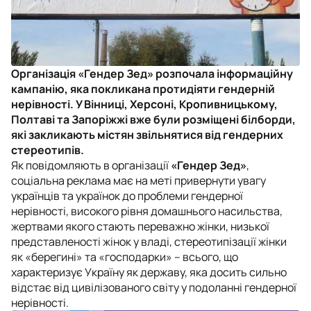
Організація «Гендер Зед» розпочала інформаційну
кампанію, яка покликана протидіяти гендерній
нерівності. У Вінниці, Херсоні, Кропивницькому,
Полтаві та Запоріжжі вже були розміщені білборди,
які закликають містян звільнятися від гендерних
стереотипів.
Як повідомляють в організації
«Гендер Зед»
,
соціальна реклама має на меті привернути увагу
українців та українок до проблеми гендерної
нерівності, високого рівня домашнього насильства,
жертвами якого стають переважно жінки, низької
представленості жінок у владі, стереотипізації жінки
як «берегині» та «господарки» – всього, що
характеризує Україну як державу, яка досить сильно
відстає від цивілізованого світу у подоланні гендерної
нерівності.