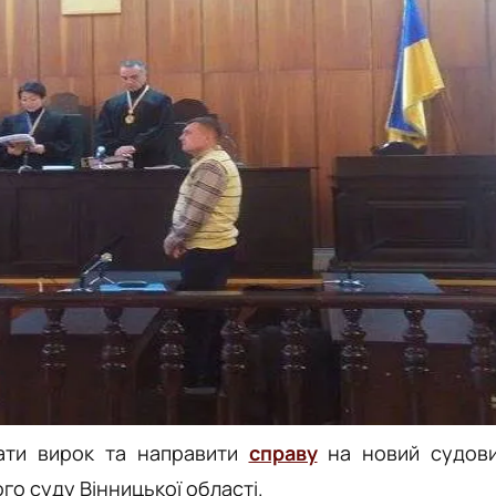
вати вирок та направити
справу
на новий судов
о суду Вінницької області.