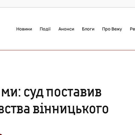
Новини
Події
Анонси
Блоги
Про Вежу
Ре
тами: суд поставив
ивства вінницького