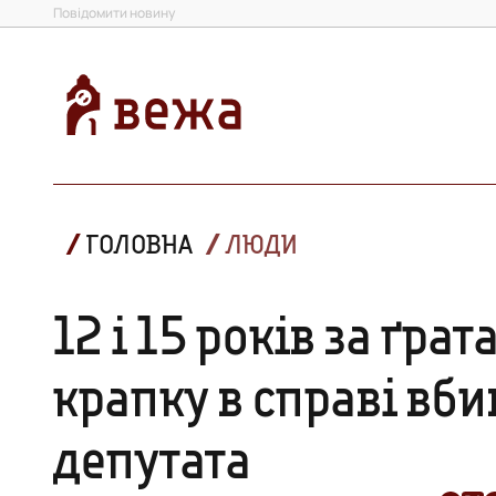
Повідомити новину
ГОЛОВНА
ЛЮДИ
12 і 15 років за ґра
крапку в справі вб
депутата