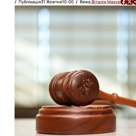
Публікація
31 Жовтня
10:00
Вежа,
Віталія Мазур