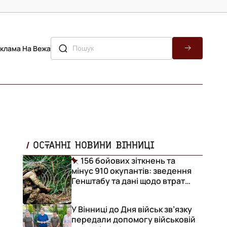
клама На Вежа
ОСТАННІ НОВИНИ ВІННИЦІ
156 бойових зіткнень та
мінус 910 окупантів: зведення
Генштабу та дані щодо втрат
ворога за добу
У Вінниці до Дня військ зв’язку
передали допомогу військовій