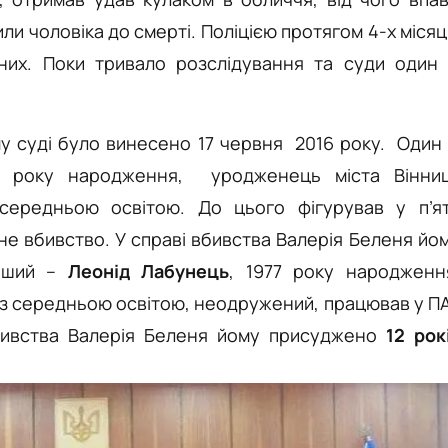
ли чоловіка до смерті. Поліцією протягом 4-х місяц
их. Поки тривало розслідування та суди один 
у суді було винесено 17 червня 2016 року. Один 
3 року народження, уродженець міста Вінниц
ередньою освітою. До цього фігурував у п’я
сне вбивство. У справі вбивства Валерія Беленя йо
Інший –
Леонід Лабунець
, 1977 року народженн
, з середньою освітою, неодружений, працював у П
вбивства Валерія Беленя йому присуджено
12 рок