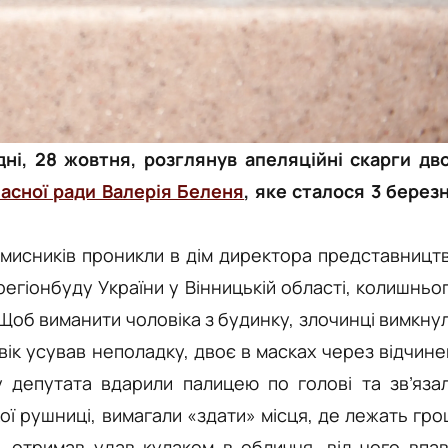
дні, 28 жовтня, розглянув апеляційні скарги дв
ласної ради Валерія Беленя
, яке сталося 3 берез
вмисників проникли в дім директора представницт
егіонбуду України у Вінницькій області, колишньо
Щоб виманити чоловіка з будинку, злочинці вимкну
ік усував неполадку, двоє в масках через відчине
 депутата вдарили палицею по голові та зв’яза
ї рушниці, вимагали «здати» місця, де лежать гро
, отримав удав кулаком в обличчя, від чого впав