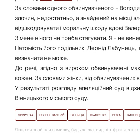
За словами одного обвинуваченого – Володим
злочин, недостатньо, а знайдений на місці з
відшкодовувати і моральну шкоду вдові Валер
З мене нічого не треба стягувати. Я – не вин
Натомість його подільник, Леонід Лабунець, 
визначити не може.
До речі, згідно з вироком обвинувачені м
кожен. За словами жінки, від обвинувачених 
У результаті розгляду апеляційний суд відх
Вінницького міського суду.
VINNYTSIA
БЕЛЕНЬ ВАЛЕРІЙ
ВІННИЦЯ
ВБИВСТВО
ВЕЖА
ВИННИЦ
Якщо ви знайшли помилку, будь ласка, виділіть фрагмент тек