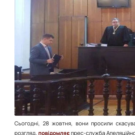
Сьогодні, 28 жовтня, вони просили скасу
розгляд,
повідомляє
прес-служба Апеляційног