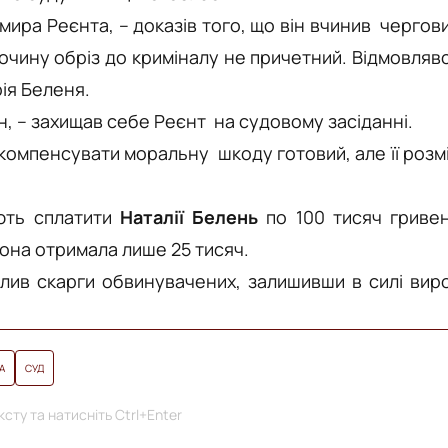
ира Реєнта, – доказів того, що він вчинив чергов
лочину обріз до криміналу не причетний. Відмовляв
ія Беленя.
ен, – захищав себе Реєнт на судовому засіданні.
компенсувати моральну шкоду готовий, але її розм
ають сплатити
Наталії Белень
по 100 тисяч гриве
вона отримала лише 25 тисяч.
илив скарги обвинувачених, залишивши в силі вир
А
СУД
сту та натисніть Ctrl+Enter