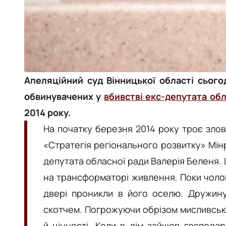
Апеляційний суд Вінницької області сього
обвинувачених у
вбивстві екс-депутата об
2014 року.
На початку березня 2014 року троє зло
«Стратегія регіонального розвитку» Мінр
депутата обласної ради Валерія Беленя. 
на трансформаторі живлення. Поки чолов
двері проникли в його оселю. Дружину
скотчем. Погрожуючи обрізом мисливсько
й цінності. Коли в дім зайшов господар