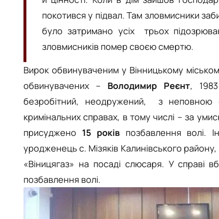
покотився у підвал. Там зловмисники заби
було затримано усіх трьох підозрюван
зловмисників помер своєю смертю.
Вирок обвинуваченим у Вінницькому міськом
обвинувачених –
Володимир Реєнт
, 198
безробітний, неодружений, з неповною с
кримінальних справах, в тому числі – за уми
присуджено
15 років
позбавлення волі. 
уродженець с. Мізяків Калинівського району
«Віницягаз» на посаді слюсаря. У справі 
позбавлення волі.