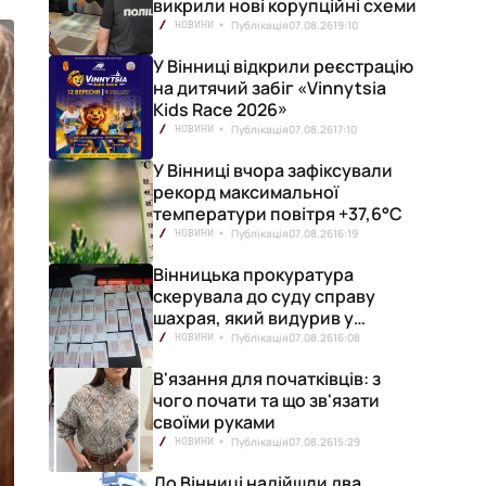
викрили нові корупційні схеми
Публікація
07.08.26
19:10
НОВИНИ
У Вінниці відкрили реєстрацію
на дитячий забіг «Vinnytsia
Kids Race 2026»
Публікація
07.08.26
17:10
НОВИНИ
У Вінниці вчора зафіксували
рекорд максимальної
температури повітря +37,6°С
Публікація
07.08.26
16:19
НОВИНИ
Вінницька прокуратура
скерувала до суду справу
шахрая, який видурив у
вінничанки 154 тисячі гривень
Публікація
07.08.26
16:08
НОВИНИ
В'язання для початківців: з
чого почати та що зв'язати
своїми руками
Публікація
07.08.26
15:29
НОВИНИ
До Вінниці надійшли два