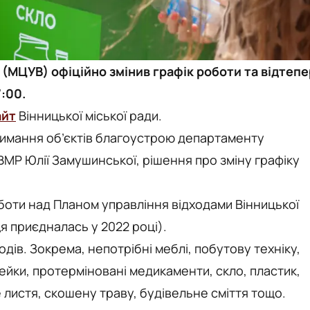
(МЦУВ) офіційно змінив графік роботи та відтепе
:00.
айт
Вінницької міської ради.
тримання об’єктів благоустрою департаменту
МР Юлії Замушинської, рішення про зміну графіку
боти над Планом управління відходами Вінницької
я приєдналась у 2022 році).
дів. Зокрема, непотрібні меблі, побутову техніку,
рейки, протерміновані медикаменти, скло, пластик,
ле листя, скошену траву, будівельне сміття тощо.