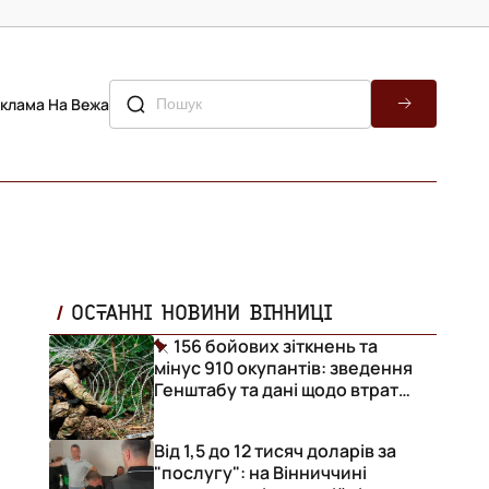
клама На Вежа
ОСТАННІ НОВИНИ ВІННИЦІ
156 бойових зіткнень та
мінус 910 окупантів: зведення
Генштабу та дані щодо втрат
ворога за добу
Від 1,5 до 12 тисяч доларів за
"послугу": на Вінниччині