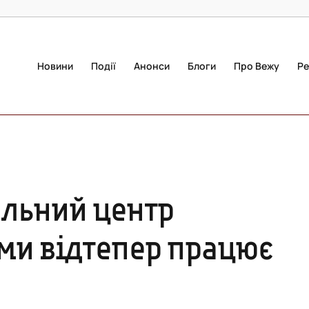
Новини
Події
Анонси
Блоги
Про Вежу
Ре
альний центр
ми відтепер працює