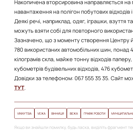
Накопичена вторсировина направляється на 
навантаження на полігон побутових відходів і
Деякі речі, наприклад, одяг, іграшки, взуття 
можуть взяти собі для повторного використа
Зазначено, що з моменту створення Центру йо
780 використаних автомобільних шин, понад 4
кілограмів скла, майже тонну відходів паперу,
кубометрів будівельних відходів, 476 кубоме
Довідки за телефоном: 067 555 35 35. Сайт мо
ТУТ
.
VINNYTSIA
VЕЖА
ВІННИЦЯ
ВЕЖА
ГРАФІК РОБОТИ
МУНІЦИПАЛЬНИ
Якщо ви знайшли помилку, будь ласка, виділіть фрагмент тек