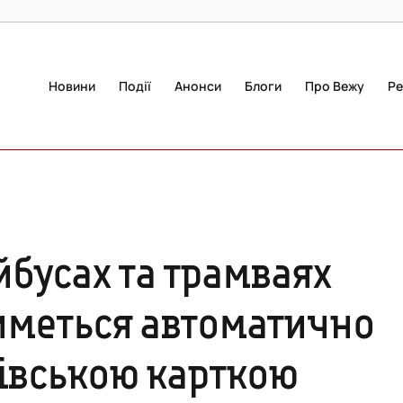
Новини
Події
Анонси
Блоги
Про Вежу
Ре
йбусах та трамваях
иметься автоматично
ківською карткою