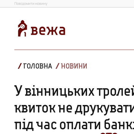
Повідомити новину
ГОЛОВНА
НОВИНИ
У вінницьких троле
квиток не друкуват
під час оплати бан