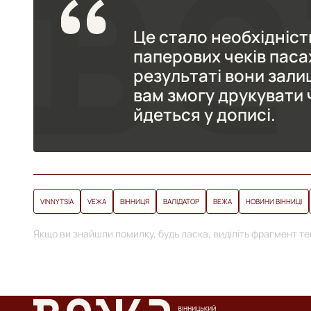
Це стало необхідніст
паперових чеків паса
результаті вони зали
вам змогу друкувати ч
йдеться у дописі.
VINNYTSIA
VЕЖА
ВІННИЦЯ
ВАЛІДАТОР
ВЕЖА
НОВИНИ ВІННИЦІ
Якщо ви знайшли помилку, будь ласка, виділіть фрагмент тек