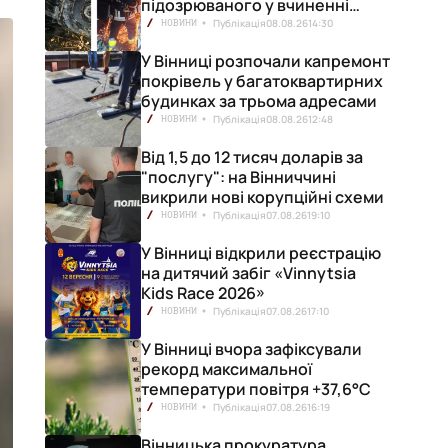
підозрюваного у вчиненні
смертельної ДТП
Публікація
08.08.26
14:30
НОВИНИ
У Вінниці розпочали капремонт
покрівель у багатоквартирних
будинках за трьома адресами
Публікація
08.08.26
12:48
НОВИНИ
Від 1,5 до 12 тисяч доларів за
"послугу": на Вінниччині
викрили нові корупційні схеми
Публікація
07.08.26
19:10
НОВИНИ
У Вінниці відкрили реєстрацію
на дитячий забіг «Vinnytsia
Kids Race 2026»
Публікація
07.08.26
17:10
НОВИНИ
У Вінниці вчора зафіксували
рекорд максимальної
температури повітря +37,6°С
Публікація
07.08.26
16:19
НОВИНИ
Вінницька прокуратура