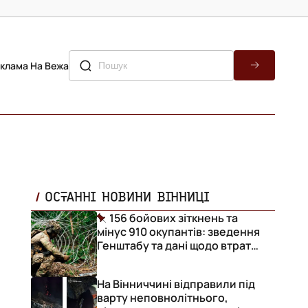
клама На Вежа
ОСТАННІ НОВИНИ ВІННИЦІ
156 бойових зіткнень та
мінус 910 окупантів: зведення
Генштабу та дані щодо втрат
ворога за добу
На Вінниччині відправили під
варту неповнолітнього,