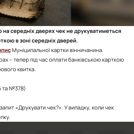
р на середніх дверях чек не друкуватиметься
ткою в зоні середніх дверей.
опис
Муніципальної картки вінничанина.
рах – тепер під час оплати банківською карткою
ового квитка.
 та №378)
 запит «Друкувати чек?». У випадку, коли чек
пку.