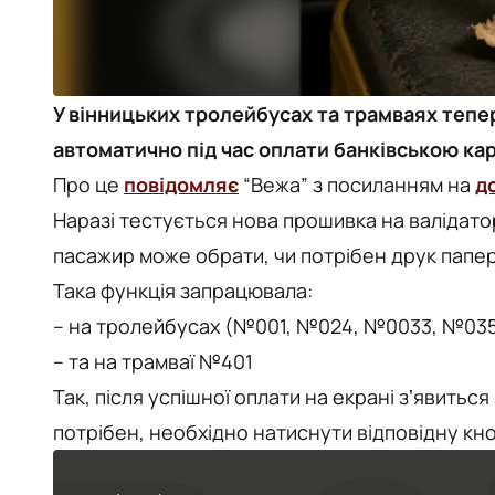
У вінницьких тролейбусах та трамваях тепе
автоматично під час оплати банківською кар
Про це
повідомляє
“Вежа” з посиланням на
д
Наразі тестується нова прошивка на валідато
пасажир може обрати, чи потрібен друк папер
Така функція запрацювала:
– на тролейбусах (№001, №024, №0033, №035
– та на трамваї №401
Так, після успішної оплати на екрані зʼявиться
потрібен, необхідно натиснути відповідну кно