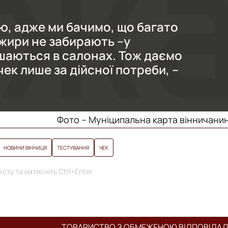
ю, адже ми бачимо, що багато
жири не забирають –у
шаються в салонах. Тож даємо
ек лише за дійсної потреби, –
Фото – Муніципальна карта вінничани
НОВИНИ ВІННИЦЯ
ТЕСТУВАННЯ
ЧЕК
сту та натисніть Ctrl+Enter
ТОВАРИСТВО З ОБМЕЖЕНОЮ ВІДПОВІДА