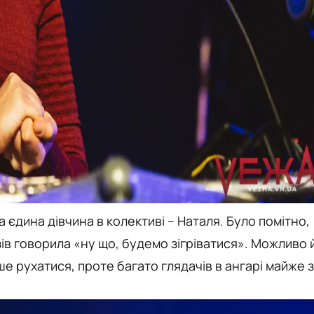
 єдина дівчина в колективі – Наталя. Було помітно,
зів говорила «ну що, будемо зігріватися». Можливо 
е рухатися, проте багато глядачів в ангарі майже з