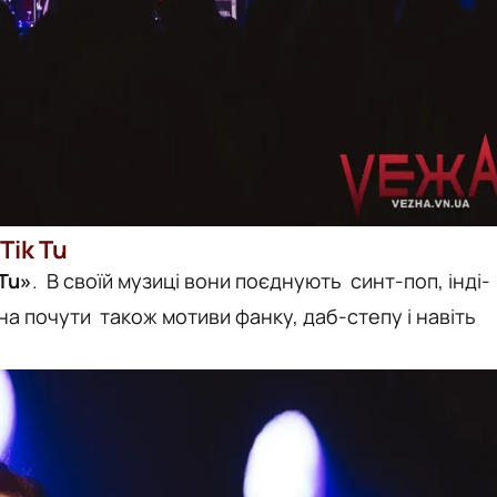
Tik Tu
 Tu»
. В своїй музиці вони поєднують синт-поп, інді-
на почути також мотиви фанку, даб-степу і навіть