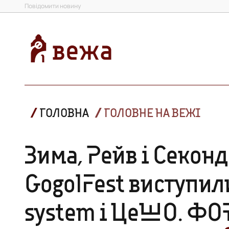
Повідомити новину
ГОЛОВНА
ГОЛОВНЕ НА ВЕЖІ
Зима, Рейв і Секонд
GogolFest виступили
system і ЦеШО. ФО