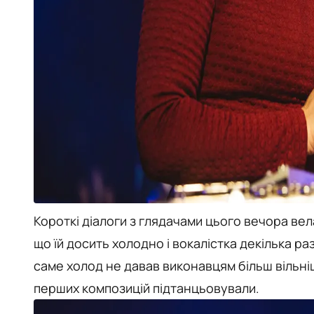
Короткі діалоги з глядачами цього вечора вела
що їй досить холодно і вокалістка декілька ра
саме холод не давав виконавцям більш вільніш
перших композицій підтанцьовували.