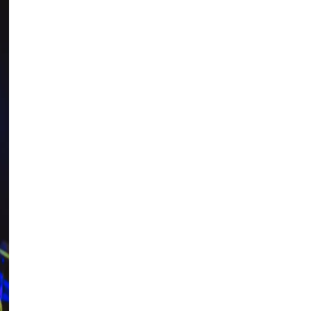
дев'ятьох захисників з
Вінниччини
Публікація
05.08.26
14:40
НОВИНИ