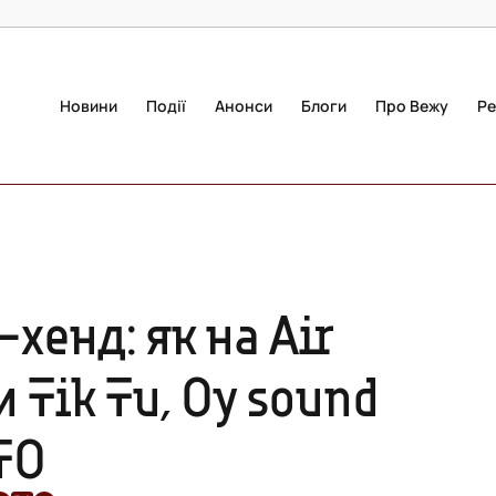
Новини
Події
Анонси
Блоги
Про Вежу
Ре
-хенд: як на Air
 Tik Tu, Oy sound
ТО