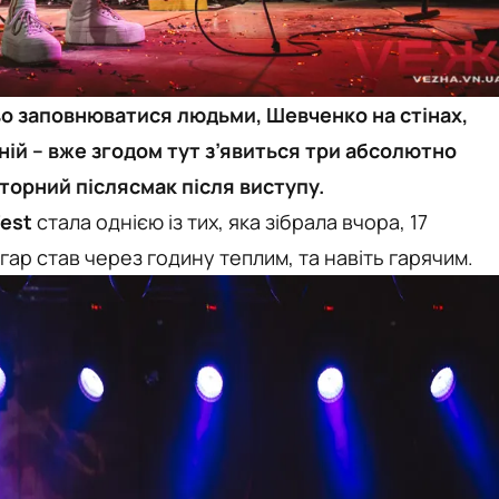
во заповнюватися людьми, Шевченко на стінах,
 ній – вже згодом тут з’явиться три абсолютно
вторний післясмак після виступу.
Fest
стала однією із тих, яка зібрала вчора, 17
гар став через годину теплим, та навіть гарячим.