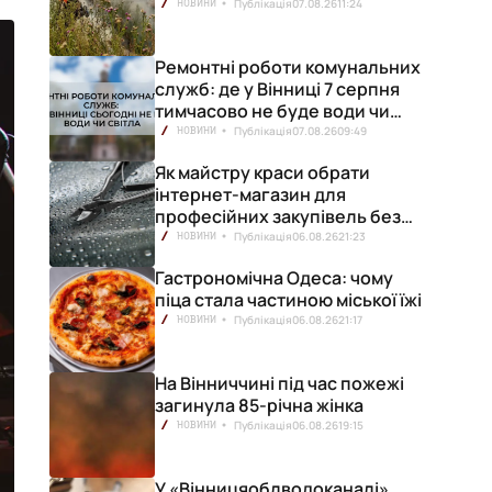
Публікація
07.08.26
11:24
НОВИНИ
Ремонтні роботи комунальних
служб: де у Вінниці 7 серпня
тимчасово не буде води чи
світла
Публікація
07.08.26
09:49
НОВИНИ
Як майстру краси обрати
інтернет-магазин для
професійних закупівель без
ризику переплат
Публікація
06.08.26
21:23
НОВИНИ
Гастрономічна Одеса: чому
піца стала частиною міської їжі
Публікація
06.08.26
21:17
НОВИНИ
На Вінниччині під час пожежі
загинула 85-річна жінка
Публікація
06.08.26
19:15
НОВИНИ
У «Вінницяоблводоканалі»