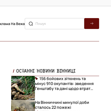
клама На Вежа
ОСТАННІ НОВИНИ ВІННИЦІ
156 бойових зіткнень та
мінус 910 окупантів: зведення
Генштабу та дані щодо втрат
ворога за добу
На Вінниччині минулої доби
сталось 22 пожежі