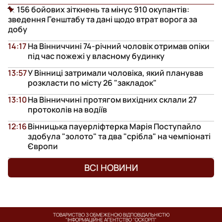
156 бойових зіткнень та мінус 910 окупантів:
зведення Генштабу та дані щодо втрат ворога за
добу
14:17
На Вінниччині 74-річний чоловік отримав опіки
під час пожежі у власному будинку
13:57
У Вінниці затримали чоловіка, який планував
розкласти по місту 26 "закладок"
13:10
На Вінниччині протягом вихідних склали 27
протоколів на водіїв
12:16
Вінницька пауерліфтерка Марія Поступайло
здобула "золото" та два "срібла" на чемпіонаті
Європи
ВСІ НОВИНИ
ТОВАРИСТВО З ОБМЕЖЕНОЮ ВІДПОВІДАЛЬНІСТЮ
"ІНФОРМАЦІЙНЕ АГЕНТСТВО "ОСКОРП"