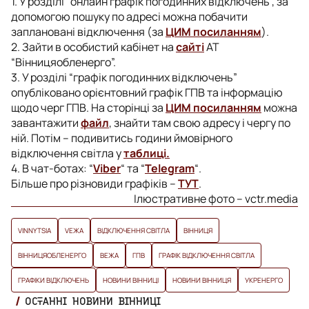
1. У розділі “онлайн графік погодинних відключень”, за
допомогою пошуку по адресі можна побачити
заплановані відключення (за
ЦИМ посиланням
).
2. Зайти в особистий кабінет на
сайті
АТ
“Вінницяобленерго”.
3. У розділі “графік погодинних відключень”
опубліковано орієнтовний графік ГПВ та інформацію
щодо черг ГПВ. На сторінці за
ЦИМ посиланням
можна
завантажити
файл
, знайти там свою адресу і чергу по
ній. Потім – подивитись години ймовірного
відключення світла у
таблиці.
4. В чат-ботах: “
Viber
“ та “
Telegram
“.
Більше про різновиди графіків –
ТУТ
.
Ілюстративне фото – vctr.media
VINNYTSIA
VЕЖА
ВІДКЛЮЧЕННЯ СВІТЛА
ВІННИЦЯ
ВІННИЦЯОБЛЕНЕРГО
ВЕЖА
ГПВ
ГРАФІК ВІДКЛЮЧЕННЯ СВІТЛА
ГРАФІКИ ВІДКЛЮЧЕНЬ
НОВИНИ ВІННИЦІ
НОВИНИ ВІННИЦЯ
УКРЕНЕРГО
ОСТАННІ НОВИНИ ВІННИЦІ