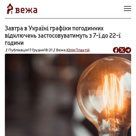
Завтра в Україні графіки погодинних
відключень застосовуватимуть з 7-ї до 22-ї
години
Публікація
17 Грудня
18:21
Вежа,
Юлія Плахтій