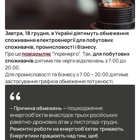
Завтра, 18 грудня, в Україні діятимуть обмеження
споживання електроенергії для побутових
споживачів, промисловості і бізнесу.
Про це
повідомляє
“Укренерго”. Так,
для побутових
споживачів
діятиме пів черги відключень з 7:00 до
20:00.
Для промисловості та бізнесу з 7:00 – 20:00 діятиме
застосування графіків обмеження потужності.
пошкодження
– Причина обмежень —
енергообʼєктів внаслідок трьох російських
ракетно-дронових атак у листопаді-грудні
.
Ремонтні роботи на енергооб’єктах тривають.
Енергетики працюють над тим, щоб