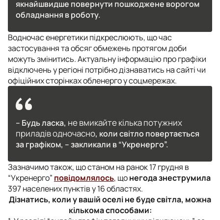
якнайшвидше повернути пошкоджене ворогом
обладнання в роботу.
Водночас енергетики підкреслюють, що час
застосування та обсяг обмежень протягом доби
можуть змінитись. Актуальну інформацію про графіки
відключень у регіоні потрібно дізнаватись на сайті чи
офіційних сторінках обленерго у соцмережах.
не вмикайте кілька потужних
– Будь ласка,
приладів одночасно
, коли світло повертається
за графіком, – закликали в “Укренерго”.
Зазначимо також, що станом на ранок 17 грудня в
“Укренерго”
повідомлялось
, що
негода знеструмила
397 населених пунктів у 16 областях.
Дізнатись, коли у вашій оселі не буде світла, можна
кількома способами: