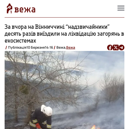
За вчора на Вінниччині “надзвичайники”
десять разів виїздили на ліквідацію загорянь в
екосистемах
Публікація
10 Березня
14:16
Вежа,
Вежа