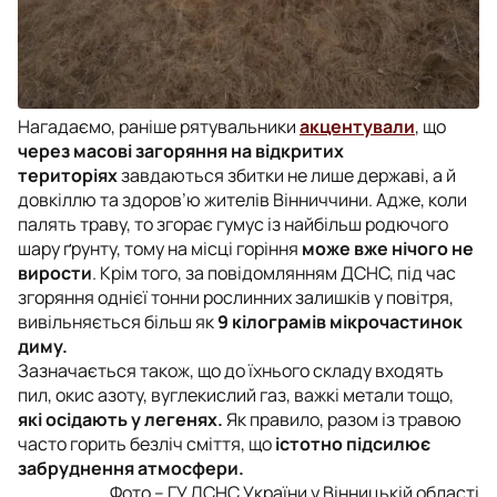
Нагадаємо, раніше рятувальники
акцентували
, що
через масові загоряння на відкритих
територіях
завдаються збитки не лише державі, а й
довкіллю та здоров’ю жителів Вінниччини. Адже, коли
палять траву, то згорає гумус із найбільш родючого
шару ґрунту, тому на місці горіння
може вже нічого не
вирости
. Крім того, за повідомлянням ДСНС, під час
згоряння однієї тонни рослинних залишків у повітря,
вивільняється більш як
9 кілограмів мікрочастинок
диму.
Зазначається також, що до їхнього складу входять
пил, окис азоту, вуглекислий газ, важкі метали тощо,
які осідають у легенях.
Як правило, разом із травою
часто горить безліч сміття, що
істотно підсилює
забруднення атмосфери.
Фото – ГУ ДСНС України у Вінницькій області