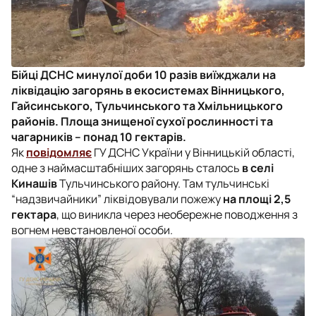
Бійці ДСНС минулої доби 10 разів виїжджали на
ліквідацію загорянь в екосистемах Вінницького,
Гайсинського, Тульчинського та Хмільницького
районів. Площа знищеної сухої рослинності та
чагарників – понад 10 гектарів.
Як
повідомляє
ГУ ДСНС України у Вінницькій області,
одне з наймасштабніших загорянь сталось
в селі
Кинашів
Тульчинського району. Там тульчинські
“надзвичайники” ліквідовували пожежу
на площі 2,5
гектара
, що виникла через необережне поводження з
вогнем невстановленої особи.