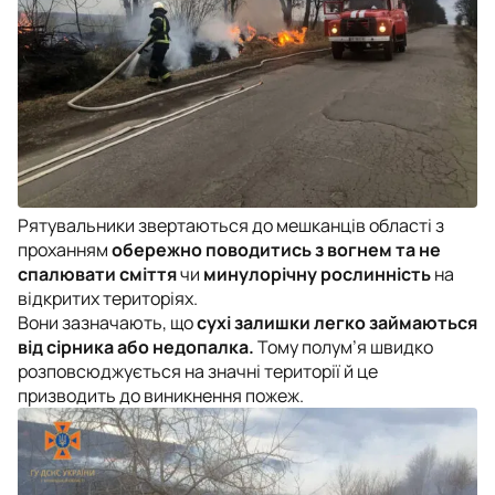
Рятувальники звертаються до мешканців області з
проханням
обережно поводитись з вогнем та не
спалювати сміття
чи
минулорічну рослинність
на
відкритих територіях.
Вони зазначають, що
сухі залишки легко займаються
від сірника або недопалка.
Тому полум’я швидко
розповсюджується на значні території й це
призводить до виникнення пожеж.