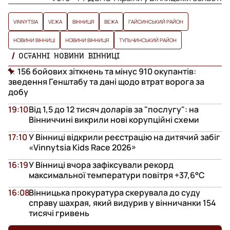
VINNYTSIA
VЕЖА
ВІННИЦЯ
ВЕЖА
ГАЙСИНСЬКИЙ РАЙОН
НОВИНИ ВІННИЦІ
НОВИНИ ВІННИЦЯ
ТУЛЬЧИНСЬКИЙ РАЙОН
ОСТАННІ НОВИНИ ВІННИЦІ
156 бойових зіткнень та мінус 910 окупантів:
зведення Генштабу та дані щодо втрат ворога за
добу
19:10
Від 1,5 до 12 тисяч доларів за "послугу": на
Вінниччині викрили нові корупційні схеми
17:10
У Вінниці відкрили реєстрацію на дитячий забіг
«Vinnytsia Kids Race 2026»
16:19
У Вінниці вчора зафіксували рекорд
максимальної температури повітря +37,6°С
16:08
Вінницька прокуратура скерувала до суду
справу шахрая, який видурив у вінничанки 154
тисячі гривень