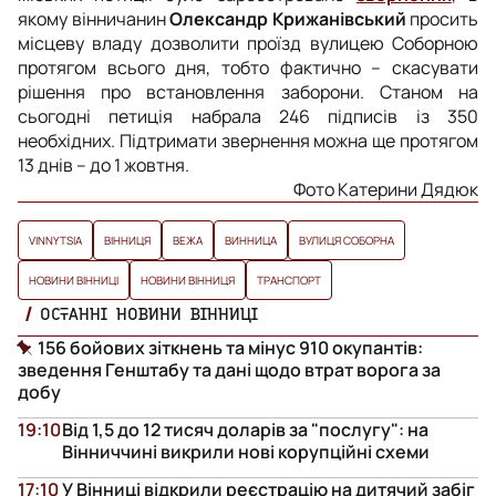
якому вінничанин
Олександр Крижанівський
просить
місцеву владу дозволити проїзд вулицею Соборною
протягом всього дня, тобто фактично – скасувати
рішення про встановлення заборони. Станом на
сьогодні петиція набрала 246 підписів із 350
необхідних. Підтримати звернення можна ще протягом
13 днів – до 1 жовтня.
Фото Катерини Дядюк
VINNYTSIA
ВІННИЦЯ
ВЕЖА
ВИННИЦА
ВУЛИЦЯ СОБОРНА
НОВИНИ ВІННИЦІ
НОВИНИ ВІННИЦЯ
ТРАНСПОРТ
ОСТАННІ НОВИНИ ВІННИЦІ
156 бойових зіткнень та мінус 910 окупантів:
зведення Генштабу та дані щодо втрат ворога за
добу
19:10
Від 1,5 до 12 тисяч доларів за "послугу": на
Вінниччині викрили нові корупційні схеми
17:10
У Вінниці відкрили реєстрацію на дитячий забіг