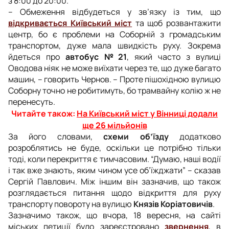
з 8:00 до 20:00.
– Обмеження відбудеться у зв’язку із тим, що
відкривається Київський міст
та щоб розвантажити
центр, бо є проблеми на Соборній з громадським
транспортом, дуже мала швидкість руху. Зокрема
йдеться про
автобус №21
, який часто з вулиці
Оводова ніяк не може виїхати через те, що дуже багато
машин, – говорить Чернов. – Проте пішохідною вулицю
Соборну точно не робитимуть, бо трамвайну колію ж не
перенесуть.
Читайте також:
На Київський міст у Вінниці додали
ще 26 мільйонів
За його словами,
схеми об’їзду
додатково
розроблятись не буде, оскільки це потрібно тільки
тоді, коли перекриття є тимчасовим. “Думаю, наші водії
і так вже знають, яким чином усе об’їжджати” – сказав
Сергій Павлович. Між іншим він зазначив, що також
розглядається питання щодо відкриття для руху
транспорту повороту на вулицю
Князів Коріатовичів
.
Зазначимо також, що вчора, 18 вересня, на сайті
міських петиції було зареєстровано
звернення
, в