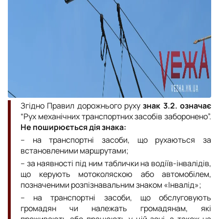
Згідно Правил дорожнього руху
знак 3.2. означає
“Рух механічних транспортних засобів заборонено”.
Не поширюється дія знака:
– на транспортні засоби, що рухаються за
встановленими маршрутами;
– за наявності під ним таблички на водіїв-інвалідів,
що керують мотоколяскою або автомобілем,
позначеними розпізнавальним знаком «Інвалід»;
– на транспортні засоби, що обслуговують
громадян чи належать громадянам, які
проживають або працюють у цій зоні, а також на