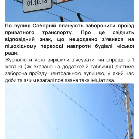
По вулиці Соборній планують заборонити проїзд
приватного транспорту. Про це свідчить
відповідний знак, що нещодавно з’явився на
пішохідному переході навпроти будівлі міської
ради.
Журналісти Vежі вирішили з’ясувати, чи справді з 1
жовтня (як вказано на додатковій табличці) діятиме
заборона проїзду центральною вулицею, у який час
доби та з чим взагалі пов’язана така ініціатива.