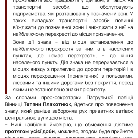
транспортні засоби, що обслуговують
підприємства, які розташовані у позначеній зоні. У
таких випадках транспортні засоби повинні
в’їжджати до позначеної зони і виїжджати з неї на
найближчому перехресті до місця призначення.
Зона дії знака – від місця встановлення до
найближчого перехрестя за ним, а в населених
пунктах, де немає перехресть, – до кінця
населеного пункту. Дія знака не переривається в
місцях виїзду з прилеглих до дороги територій і в
місцях перехрещення (прилягання) з польовими,
лісовими та іншими дорогами без покриття, перед
якими не встановлено знаки пріоритету.
За словами прес-секретарки Патрульної поліції
Вінниці
Тетяни Плахотнюк
, йдеться про повернення
знаку, який раніше забороняв рух приватних автівок
центральною вулицею міста.
– Нині найбільш ймовірно, що обмеження діятиме
протягом усієї доби
, можливо, згодом буде прийняте
рішення щодо якогось конкретного проміжку час.