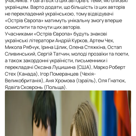
учасників. У багатьох із цих авторів є теми, які близькі
українцям. Варто додати, що більшість із цих авторів
не перекладений українською, тому відвідувачі
«Острів Європа» матимуть унікальну змогу вперше
осмислити та почути цих авторів.
Учасниками «Острів Європа» будуть знакові
українські літератори Андрій Курков, Артем Чех,
Микола Рябчук, Ірина Цілик, Олена Стяжкіна, Остап
Сливинський, Сергій Татчин, молоді прозаїки та поети,
а також закордонні україністи, письменники і
перекладачі Оксана Луцишина (США), Марко Роберт
Стех (Канада), Ігор Померанцев (Чехія-
Великобританія), Аня Хромова (Ізраїль), Оля Гнатюк,
Ядвіґа Сковронь (Польща).