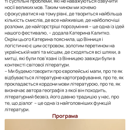
ті суспільні проблеми, які не наважуються озвучити
носії великих мов. Таким чином ми хочемо
сфокусуватися на тому рівні, де твориться найбільша
кількість смислів, де все найживіше, де найболючіші
розломи, де найгорстріші порозуміння – це одна із ідей
нашого фестивалю, – додала Катерина Калитко.
Окрім цього Катерина пояснила, що Вінниця і
логістично є цим островом, золотим перетином на
українській мапі та місцем, де сходяться всі шляхи, а
митці, які були пов’язані із Вінницею завжди були в
контексті світової літератури.
– Ми будемо говорити про європейські мапи, про те як
відбувається літературне картографування, про те, як
прокладається кордони мови літературою, про те, як
визначає автора географія з якої він походить,
літературний безвіз, його давню традицію у нас, про
те, що діалог – це одна із найголовніших функцій
літератури.
Програма