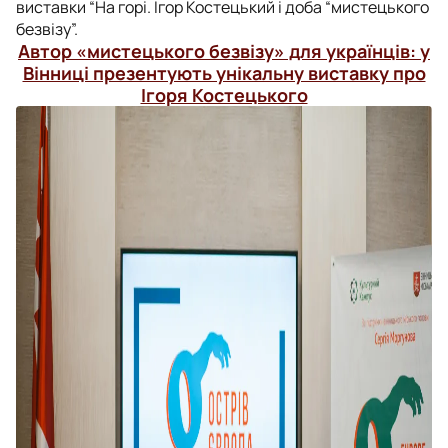
виставки “На горі. Ігор Костецький і доба “мистецького
безвізу”.
Автор «мистецького безвізу» для українців: у
Вінниці презентують унікальну виставку про
Ігоря Костецького