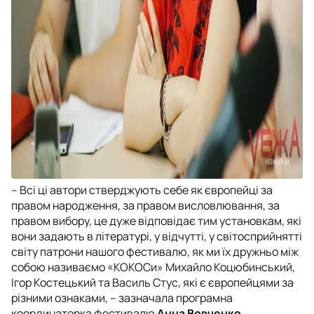
– Всі ці автори стверджують себе як європейці за
правом народження, за правом висловлювання, за
правом вибору, це дуже відповідає тим установкам, які
вони задають в літературі, у відчутті, у світосприйнятті
світу патрони нашого фестивалю, як ми їх дружньо між
собою називаємо «КОКОСи» Михайло Коцюбинський,
Ігор Костецький та Василь Стус, які є європейцями за
різними ознаками, – зазначала програмна
координаторка фестивалю
Анна Вовченко
.