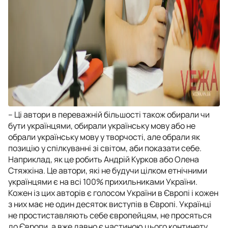
–
Ці автори в переважній більшості також обирали чи
бути українцями, обирали українську мову або не
обрали українську мову у творчості, але обрали як
позицію у спілкуванні зі світом, аби показати себе.
Наприклад, як це робить Андрій Курков або Олена
Стяжкіна. Це автори, які не будучи цілком етнічними
українцями є на всі 100% прихильниками України.
Кожен із цих авторів є голосом України в Європі і кожен
з них має не один десяток виступів в Європі. Українці
не простиставляють себе європейцям, не просяться
до Європи, а вже давно є частиною цього континету.