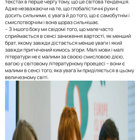
текстах в перше чергу тому, що це світова тенденція.
Адже незважаючи на те, що глобалістичні рухи є
досить сильними, є увага й до того, що є самобутнім і
смислотворчим і вона щораз сильнішає.
– З іншого боку ми свідомі того, що мале часто
сприймається в сенсі заниження вартості, як менший
брат, якому завжди дістається менше уваги і який
завжди пригнічений кимось згори. Малі мови і малі
літератури не є малими за своєю смисловою дією,
вагою у світовому літературному проецесі – вони є
малими в сенсі того, яка увага їм приділяється в цьому
величезному світі.