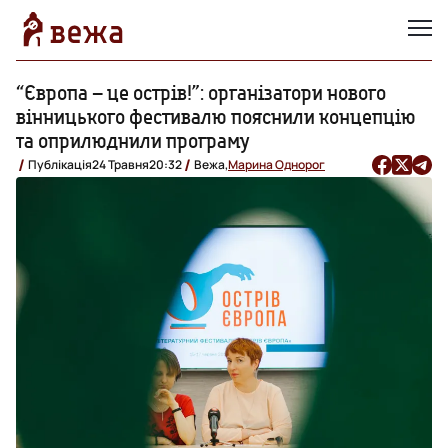
“Європа – це острів!”: організатори нового
вінницького фестивалю пояснили концепцію
та оприлюднили програму
Публікація
24 Травня
20:32
Вежа,
Марина Однорог