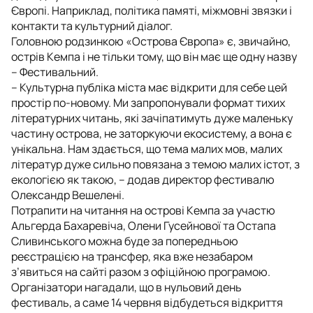
Європі. Наприклад, політика памяті, міжмовні звязки і
контакти та культурний діалог.
Головною родзинкою «Острова Європа» є, звичайно,
острів Кемпа і не тільки тому, що він має ще одну назву
– Фестивальний.
– Культурна публіка міста має відкрити для себе цей
простір по-новому. Ми запропонували формат тихих
літературних читань, які зачіпатимуть дуже маленьку
частину острова, не заторкуючи екосистему, а вона є
унікальна. Нам здається, що тема малих мов, малих
літератур дуже сильно повязана з темою малих істот, з
екологією як такою, – додав директор фестивалю
Олександр Вешелені.
Потрапити на читання на острові Кемпа за участю
Альгерда Бахаревіча, Олени Гусейнової та Остапа
Сливинського можна буде за попередньою
реєстрацією на трансфер, яка вже незабаром
з’явиться на сайті разом з офіційною програмою.
Організатори нагадали, що в нульовий день
фестиваль, а саме 14 червня відбудеться відкриття