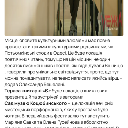
Місце, оповите культурними алюзіями має повне
право стати такими ж культурними родзинками, як
Потьомкінські сходи в Одесі. Це буде локація
поетичних читань, тому що на цій місцині не один
десяток письменників і поетів, які відвідували Вінницю
, говорили про унікальне світовідчуття, про те, що тут
можна помедитувати, напевно написати якийсь вірш, –
додав Олександр Вешелені.
Тераса книгарні «Є»
буде локацією книжкових
презентацій та зустрічей з авторами.
Сад музею Коцюбинського
– це локація вечірніх
мистецьких перформансів, яких у програмі буде
чотири. В перший день фестивалю тут виступить
Мар’яна Савка та Олена Гусейнова з абсолютно