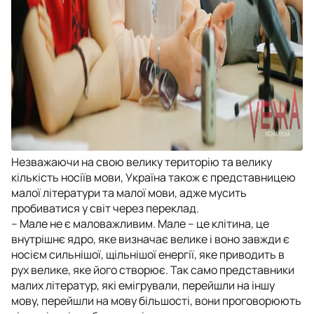
Незважаючи на свою велику територію та велику
кількість носіїв мови, Україна також є представницею
малої літератури та малої мови, адже мусить
пробиватися у світ через переклад.
– Мале не є маловажливим. Мале – це клітина, це
внутрішнє ядро, яке визначає велике і воно завжди є
носієм сильнішої, щільнішої енергії, яке приводить в
рух велике, яке його створює. Так само представники
малих літератур, які емігрували, перейшли на іншу
мову, перейшли на мову більшості, вони проговорюють