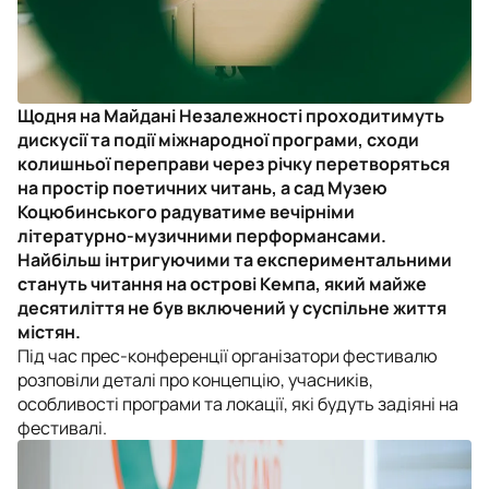
Щодня на Майдані Незалежності проходитимуть
дискусії та події міжнародної програми, сходи
колишньої переправи через річку перетворяться
на простір поетичних читань, а сад Музею
Коцюбинського радуватиме вечірніми
літературно-музичними перформансами.
Найбільш інтригуючими та експериментальними
стануть читання на острові Кемпа, який майже
десятиліття не був включений у суспільне життя
містян.
Під час прес-конференції організатори фестивалю
розповіли деталі про концепцію, учасників,
особливості програми та локації, які будуть задіяні на
фестивалі.