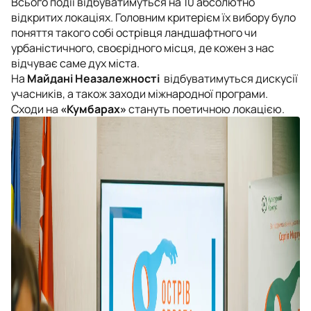
Всього події відбуватимуться на 10 абсолютно
відкритих локаціях. Головним критерієм їх вибору було
поняття такого собі острівця ландшафтного чи
урбаністичного, своєрідного місця, де кожен з нас
відчуває саме дух міста.
На
Майдані Неазалежності
відбуватимуться дискусії
учасників, а також заходи міжнародної програми.
Сходи на
«Кумбарах»
стануть поетичною локацією.