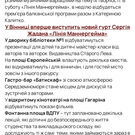
різними музичними варіаціями на тему їх творчості. В
суботу «Лінія Маннергейма», в неділю відбудеться
прем’єра балканської програми разом з Катериною
Калитко.
У Вінниці вперше виступить новий гурт Сергія
Жадана «Лінія Маннергейма»
У дворику бібліотеки №1
відбуватимуться
презентації для дітей та дитячі майстер-класи від
авторів та авторок Видавництва Старого Лева.
На
площі Європейській
влаштують декілька квестів,
які відкриватимуть і для вінничан, і для гостей місто
зовсім з іншого ракурсу.
Гастро-бар «Батискаф»
зі своєю атмосферою
Середземноморя стане місцем для дискусій та
зустрічей з авторами.
У
відкритому кінотеатрі на площі Гагаріна
відбуватимуть покази фільмів.
Фонтанна площа ВДПУ
– тут заплановано декілька
лекцій, які дотичні до безпосереднього життя
студенства та викладацьокого складу, які
досліджують ті ж самі теми, якими займаються зараз в