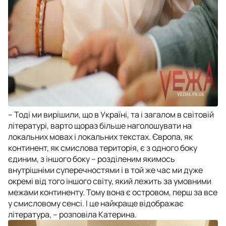
– Тоді ми вирішили, що в Україні, та і загалом в світовій
літературі, варто щораз більше наголошувати на
локальних мовах і локальних текстах. Європа, як
континент, як смислова територія, є з одного боку
єдиним, з іншого боку – розділеним якимось
внутрішніми суперечностями і в той же час ми дуже
окремі від того іншого світу, який лежить за умовними
межами континенту. Тому вона є островом, перш за все
у смисловому сенсі. І це найкраще відображає
література, – розповіла Катерина.