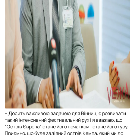
– Досить важливою задачею для Вінниці є розвивати
такий інтенсивний фестивальний рух і я вважаю, що
“Острів Європа” стане його початком і стане його гуру.
Приємно, що буде задіяний острів Кемпа, який ми до