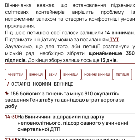
ВІнничанка вважає, що встановлення підземних
сміттєвих контейнерів вирішить проблему із
неприємним запахом та створить комфортніші умови
проживання.
Під цією петицією свої голоси залишили
14 вінничан
.
Підтримати ініціативу можна за посиланням
ТУТ
.
Зауважимо, що для того, аби петиції розглянули у
міській раді необхідно зібрати
щонайменше 350
підписів
. До кінця збору залишилось ще
13 днів
.
VINNYTSIA
ВІННИЦЯ
ВЕЖА
ВИННИЦА
НОВИНИ ВІННИЦІ
ПЕТИЦІЯ
ОСТАННІ НОВИНИ ВІННИЦІ
156 бойових зіткнень та мінус 910 окупантів:
зведення Генштабу та дані щодо втрат ворога за
добу
14:30
На Вінниччині відправили під варту
неповнолітнього, підозрюваного у вчиненні
смертельної ДТП
12:48
У Вінниці розпочали капремонт покрівель у