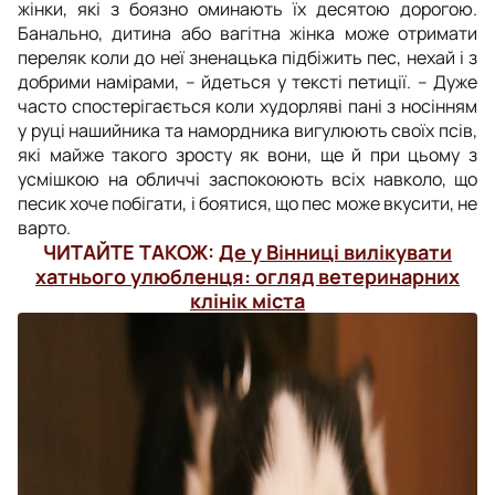
жінки, які з боязно оминають їх десятою дорогою.
Банально, дитина або вагітна жінка може отримати
переляк коли до неї зненацька підбіжить пес, нехай і з
добрими намірами, – йдеться у тексті петиції. – Дуже
часто спостерігається коли худорляві пані з носінням
у руці нашийника та намордника вигулюють своїх псів,
які майже такого зросту як вони, ще й при цьому з
усмішкою на обличчі заспокоюють всіх навколо, що
песик хоче побігати, і боятися, що пес може вкусити, не
варто.
ЧИТАЙТЕ ТАКОЖ:
Де у Вінниці вилікувати
хатнього улюбленця: огляд ветеринарних
клінік міста