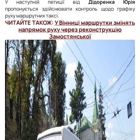
У наступній петиції від
Дідоренка Юрія
пропонується здійснювати контроль щодо графіку
руху маршрутних таксі.
ЧИТАЙТЕ ТАКОЖ:
У Вінниці маршрутки змінять
напрямок руху через реконструкцію
Замостянської