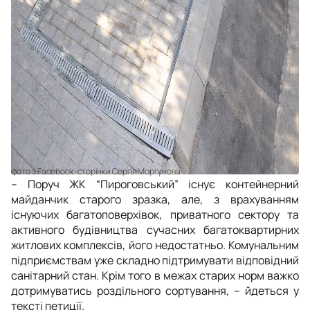
фото з Facebook-сторінки Сергія Моргунова
– Поруч ЖК “Пироговський” існує контейнерний
майданчик старого зразка, але, з врахуванням
існуючих багатоповерхівок, приватного сектору та
активного будівництва сучасних багатоквартирних
житлових комплексів, його недостатньо. Комунальним
підприємствам уже складно підтримувати відповідний
санітарний стан. Крім того в межах старих норм важко
дотримуватись роздільного сортування, – йдеться у
тексті петиції.