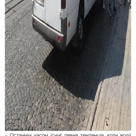
фото medium.com
– Останнім часом існує певна тенденція, коли водії