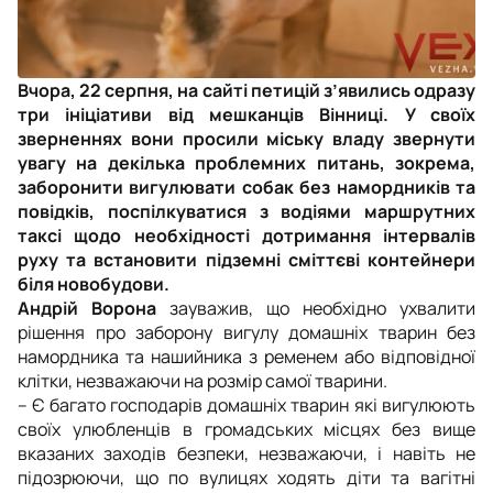
Вчора, 22 серпня, на сайті петицій з’явились одразу
три ініціативи від мешканців Вінниці. У своїх
зверненнях вони просили міську владу звернути
увагу на декілька проблемних питань, зокрема,
заборонити вигулювати собак без намордників та
повідків, поспілкуватися з водіями маршрутних
таксі щодо необхідності дотримання інтервалів
руху та встановити підземні сміттєві контейнери
біля новобудови.
Андрій Ворона
зауважив, що необхідно ухвалити
рішення про заборону вигулу домашніх тварин без
намордника та нашийника з ременем або відповідної
клітки, незважаючи на розмір самої тварини.
– Є багато господарів домашніх тварин які вигулюють
своїх улюбленців в громадських місцях без вище
вказаних заходів безпеки, незважаючи, і навіть не
підозрюючи, що по вулицях ходять діти та вагітні