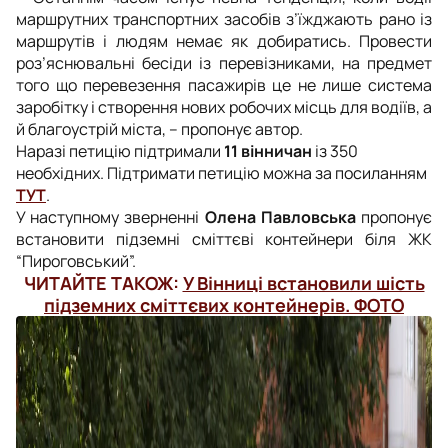
маршрутних транспортних засобів з’їжджають рано із
маршрутів і людям немає як добиратись. Провести
роз’яснювальні бесіди із перевізниками, на предмет
того що перевезення пасажирів це не лише система
заробітку і створення нових робочих місць для водіїв, а
й благоустрій міста, – пропонує автор.
Наразі петицію підтримали
11 вінничан
із 350
необхідних. Підтримати петицію можна за посиланням
ТУТ
.
У наступному зверненні
Олена Павловська
пропонує
встановити підземні сміттєві контейнери біля ЖК
“Пироговський”.
ЧИТАЙТЕ ТАКОЖ:
У Вінниці встановили шість
підземних сміттєвих контейнерів. ФОТО