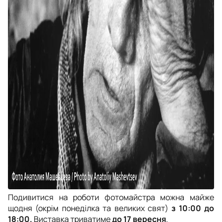
Подивитися на роботи фотомайстра можна майже
щодня (окрім понеділка та великих свят)
з 10:00 до
18:00.
Виставка триватиме
до 17 вересня
.