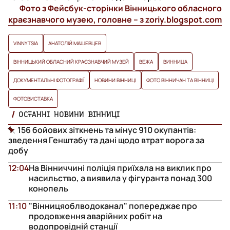
Фото з Фейсбук-сторінки Вінницького обласного
краєзнавчого музею, головне – з zoriy.blogspot.com
VINNYTSIA
АНАТОЛІЙ МАШЕВЦЕВ
ВІННИЦЬКИЙ ОБЛАСНИЙ КРАЄЗНАВЧИЙ МУЗЕЙ
ВЕЖА
ВИННИЦА
ДОКУМЕНТАЛЬНІ ФОТОГРАФІЇ
НОВИНИ ВІННИЦІ
ФОТО ВІННИЧАН ТА ВІННИЦІ
ФОТОВИСТАВКА
ОСТАННІ НОВИНИ ВІННИЦІ
156 бойових зіткнень та мінус 910 окупантів:
зведення Генштабу та дані щодо втрат ворога за
добу
12:04
На Вінниччині поліція приїхала на виклик про
насильство, а виявила у фігуранта понад 300
конопель
11:10
"Вінницяоблводоканал" попереджає про
продовження аварійних робіт на
водопровідній станції