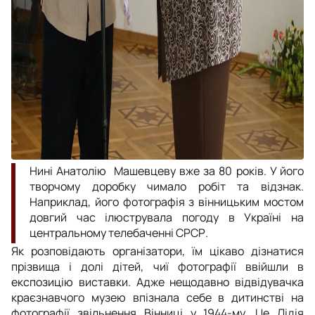
Нині Анатолію Машевцеву вже за 80 років. У його
творчому доробку чимало робіт та відзнак.
Наприклад, його фотографія з вінницьким мостом
довгий час ілюструвала погоду в Україні на
центральному телебаченні СРСР.
Як розповідають організатори, їм цікаво дізнатися
прізвища і долі дітей, чиї фотографії ввійшли в
експозицію виставки. Адже нещодавно відвідувачка
краєзнавчого музею впізнала себе в дитинстві на
фотографії звільнення Вінниці у 1944-му. Це Лідія