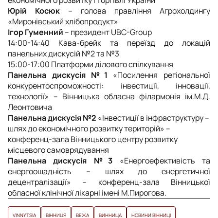
Юрій Косюк
– голова правління Агрохолдингу
«Миронівський хлібопродукт»
Ігор Гуменний
– президент UBC-Group
14:00-14:40 Кава-брейк та переїзд до локацій
панельних дискусій №2 та №3
15:00-17:00 Платформи ділового спілкування
Панельна дискусія №1
«Посилення регіональної
конкурентоспроможності: інвестиції, інновації,
технології» – Вінницька обласна філармонія ім.М.Д.
Леонтовича
Панельна дискусія №2
«Інвестиції в інфраструктуру –
шлях до економічного розвитку територій» –
конференц-зала Вінницького центру розвитку
місцевого самоврядування
Панельна дискусія №3
«Енергоефективість та
енергоощадність – шлях до енергетичної
децентралізації» – конференц-зала Вінницької
обласної клінічної лікарні імені М.Пирогова.
VINNYTSIA
ВІННИЦЯ
ВЕЖА
ВИННИЦА
НОВИНИ ВІННИЦІ