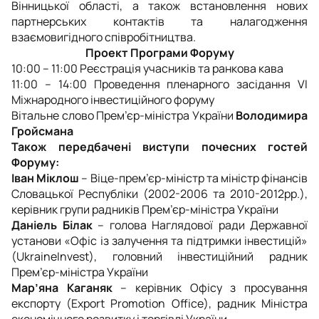
Вінницької області, а також встановлення нових
партнерських контактів та налагодження
взаємовигідного співробітництва.
Проект Програми Форуму
10:00 – 11:00 Реєстрація учасників та ранкова кава
11:00 – 14:00 Проведення пленарного засідання VI
Міжнародного інвестиційного форуму
Вітальне слово Прем’єр-міністра України
Володимира
Гройсмана
Також передбачені виступи почесних гостей
Форуму:
Іван Міклош
– Віце-прем’єр-міністр та міністр фінансів
Словацької Республіки (2002-2006 та 2010-2012рр.),
керівник групи радників Прем’єр-міністра України
Даніель Білак
– голова Наглядової ради Державної
установи «Офіс із залучення та підтримки інвестицій»
(UkraineInvest), головний інвестиційний радник
Прем’єр-міністра України
Мар’яна Каганяк
– керівник Офісу з просування
експорту (Export Promotion Office), радник Міністра
економічного розвитку і торгівлі України