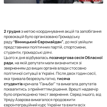
2 грудня
з метою координування акцій та запобігання
провокацій було організовано Громадську
раду
“Вінницький Євромайдан”
, до якої увійшли
представники політичних партій, спортсмени,
студенти, громадські діячі.
Цього ж дня відбувалась
позачергова сесія Обласної
ради
, на якій депутати мали визначитися зі
зверненням до вищих органів влади стосовно
політичної ситуації в Україні. Після двох годин сесії,
яка тривала безрезультатно,
тисяча
студентів
кричала “Ганьба!” та вимагала депутатів
поквапитись з прийняттям рішення. Врешті надвечір
було оприлюднено текст звернення. Серед іншого, від
Уряду Азарова вимагалося продовжити
євроінтеграційний курс України та вжити всіх