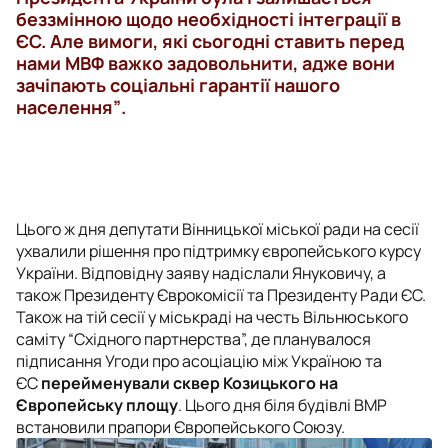
беззмінною щодо необхідності інтеграції в
ЄС. Але вимоги, які сьогодні ставить перед
нами МВФ важко задовольнити, адже вони
зачіпають соціальні гарантії нашого
населення”
.
Цього ж дня депутати Вінницької міської ради на сесії
ухвалили рішення про підтримку європейського курсу
України. Відповідну заяву надіслали Януковичу, а
також Президенту Єврокомісії та Президенту Ради ЄС.
Також на тій сесії у міськраді на честь Вільнюського
саміту “Східного партнерства”, де планувалося
підписання Угоди про асоціацію між Україною та
ЄС
перейменували сквер Козицького на
Європейську площу
. Цього дня біля будівлі ВМР
встановили прапори Європейського Союзу.