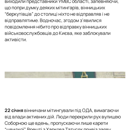
виходили представники УМВС області, запевняючи,
що попри думку деяких мітингарів, вінницьких
“беркутівців” до столиці ніхто не відправляв і не
відправлятиме. Водночас, згодом з’явилися
повідомлення нібито про відправку вінницьких
військовослужбовців до Києва, яке заблокували
активісти.
22 січня
вінничани мітингували під ОДА, вимагаючи
від влади активних дій. Люди перекрили рух вулицею
Соборною ще вдень, пропускаючи лише карети
“швидкої”. Врешті з Харкова Татусяк привіз заяву