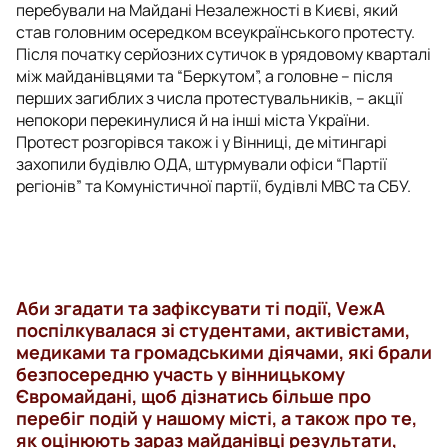
перебували на Майдані Незалежності в Києві, який
став головним осередком всеукраїнського протесту.
Після початку серйозних сутичок в урядовому кварталі
між майданівцями та “Беркутом”, а головне – після
перших загиблих з числа протестувальників, – акції
непокори перекинулися й на інші міста України.
Протест розгорівся також і у Вінниці, де мітингарі
захопили будівлю ОДА, штурмували офіси “Партії
регіонів” та Комуністичної партії, будівлі МВС та СБУ.
Аби згадати та зафіксувати ті події, VежА
поспілкувалася зі студентами, активістами,
медиками та громадськими діячами, які брали
безпосередню участь у вінницькому
Євромайдані, щоб дізнатись більше про
перебіг подій у нашому місті, а також про те,
як оцінюють зараз майданівці результати,