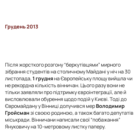
Грудень 2013
Після жорсткого розгону “беркутівцями” мирного
зібрання студентів на столичному Майдані у ніч на 30
листопада,
1 грудня
на Європейську площу вийшла чи
не рекордна кількість вінничан. Цього разу вони не
тільки заявляли про підтримку євроінтеграції, але й
висловлювали обурення щодо подій у Києві. Тоді до
Євромайдану у Вінниці долучився мер
Володимир
Гройсман
зі своєю родиною, а також багато депутатів
міськради. Вінничани написали свої “побажання”
Януковичу на 10-метровому листку паперу.