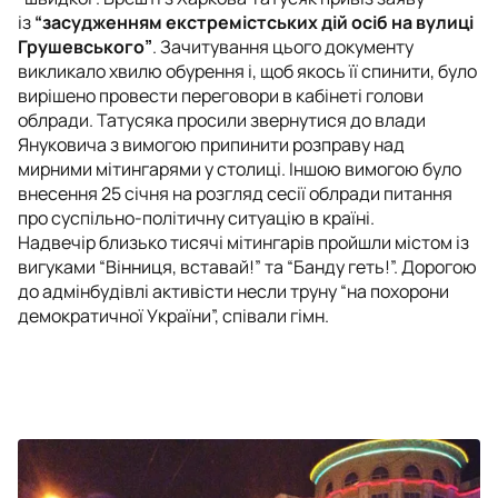
із
“засудженням екстремістських дій осіб на вулиці
Грушевського”
. Зачитування цього документу
викликало хвилю обурення і, щоб якось її спинити, було
вирішено провести переговори в кабінеті голови
облради. Татусяка просили звернутися до влади
Януковича з вимогою припинити розправу над
мирними мітингарями у столиці. Іншою вимогою було
внесення 25 січня на розгляд сесії облради питання
про суспільно-політичну ситуацію в країні.
Надвечір близько тисячі мітингарів пройшли містом із
вигуками “Вінниця, вставай!” та “Банду геть!”. Дорогою
до адмінбудівлі активісти несли труну “на похорони
демократичної України”, співали гімн.