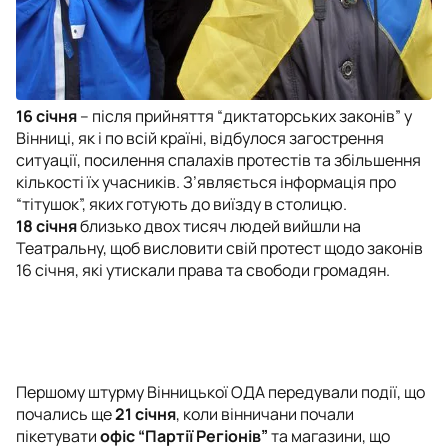
16 січня
– після прийняття “диктаторських законів” у
Вінниці, як і по всій країні, відбулося загострення
ситуації, посилення спалахів протестів та збільшення
кількості їх учасників. З’являється інформація про
“тітушок”, яких готують до виїзду в столицю.
18 січня
близько двох тисяч людей вийшли на
Театральну, щоб висловити свій протест щодо законів
16 січня, які утискали права та свободи громадян.
Першому штурму Вінницької ОДА передували події, що
почались ще
21 січня
, коли вінничани почали
пікетувати
офіс “Партії Регіонів”
та магазини, що