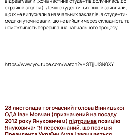
відреагували (хоча частина студентів долучилась до
страйків згодом). Деякі студенти цих вишів заявляли,
що їх не випускали з навчальних закладів, а студенти-
медики уточнювали, що не вийшли через складність та
неможливість переривання навчального процесу.
https://www.youtube.com/watch?v=STjjUlSN0XY
28 листопада
тогочасний голова Вінницької
ОДА
Іван Мовчан
(призначений на посаду
2012 року Януковичем)
підтримав
позицію
Януковича:
“Я переконаний, що позиція
Президента України була і залишається