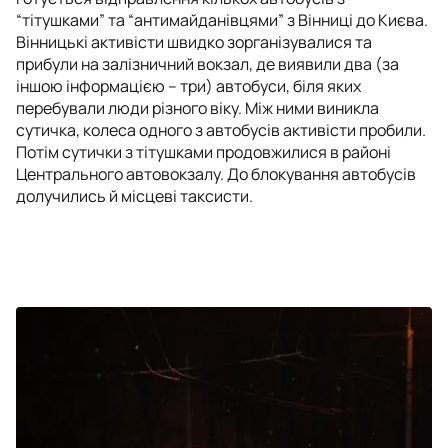
“тітушками” та “антимайданівцями” з Вінниці до Києва.
Вінницькі активісти швидко зорганізувалися та
прибули на залізничний вокзал, де виявили два (за
іншою інформацією – три) автобуси, біля яких
перебували люди різного віку. Між ними виникла
сутичка, колеса одного з автобусів активісти пробили.
Потім сутички з тітушками продовжилися в районі
Центрального автовокзалу. До блокування автобусів
долучились й місцеві таксисти.