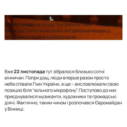
21 листопада
на площу Театральну (нині – Майдан
Небесної Сотні) вийшло всього декілька людей із
прапорами України та Євросоюзу.
Вже
22 листопада
тут зібралося близько сотні
вінничан. Попри дощ, люди вперше разом просто
неба співали Гімн України, а ще – висловлювали свою
позицію біля “вільного мікрофону”. Поступово до них
приєднувалися музиканти, художники та громадські
діячі. Фактично, таким чином і розпочався Євромайдан
у Вінниці.