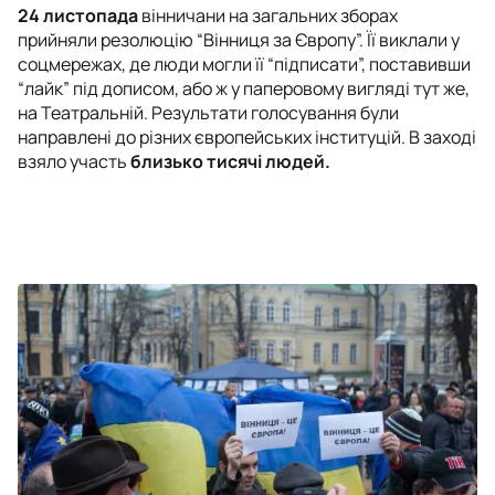
24 листопада
вінничани на загальних зборах
прийняли резолюцію “Вінниця за Європу”. Її виклали у
соцмережах, де люди могли її “підписати”, поставивши
“лайк” під дописом, або ж у паперовому вигляді тут же,
на Театральній. Результати голосування були
направлені до різних європейських інституцій. В заході
взяло участь
близько тисячі людей.