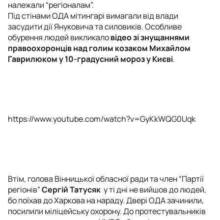
належали “регіоналам”.
Під стінами ОДА мітингарі вимагали від влади
засудити дії Януковича та силовиків. Особливе
обурення людей викликало
відео зі знущаннями
правоохоронців над голим козаком Михайлом
Гаврилюком у 10-градусний мороз у Києві
.
https://www.youtube.com/watch?v=GyKkWQG0Uqk
Втім, голова Вінницької обласної ради та член “Партії
регіонів”
Сергій Татусяк
у ті дні не вийшов до людей,
бо поїхав до Харкова на нараду. Двері ОДА зачинили,
посилили міліцейську охорону. До протестувальників