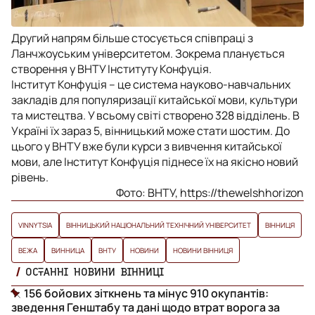
Другий напрям більше стосується співпраці з
Ланчжоуським університетом. Зокрема планується
створення у ВНТУ Інституту Конфуція.
Інститут Конфуція – це
система науково-навчальних
закладів для популяризації китайської мови, культури
та мистецтва. У всьому світі створено 328 відділень. В
Україні їх зараз 5, вінницький може стати шостим. До
цього у ВНТУ вже були курси з вивчення китайської
мови, але Інститут Конфуція піднесе їх на якісно новий
рівень.
Фото: ВНТУ, https://thewelshhorizon
VINNYTSIA
ВІННИЦЬКИЙ НАЦІОНАЛЬНИЙ ТЕХНІЧНИЙ УНІВЕРСИТЕТ
ВІННИЦЯ
ВЕЖА
ВИННИЦА
ВНТУ
НОВИНИ
НОВИНИ ВІННИЦЯ
ОСТАННІ НОВИНИ ВІННИЦІ
156 бойових зіткнень та мінус 910 окупантів:
зведення Генштабу та дані щодо втрат ворога за