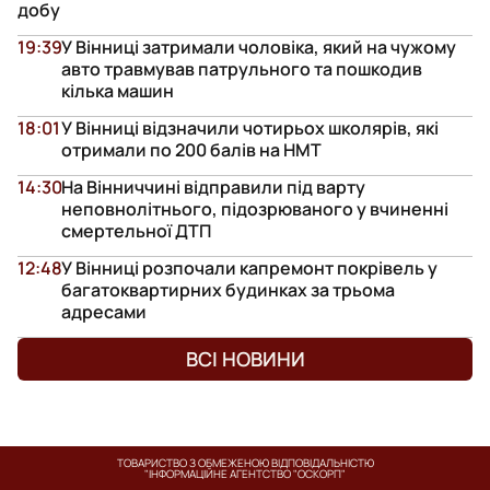
добу
19:39
У Вінниці затримали чоловіка, який на чужому
авто травмував патрульного та пошкодив
кілька машин
18:01
У Вінниці відзначили чотирьох школярів, які
отримали по 200 балів на НМТ
14:30
На Вінниччині відправили під варту
неповнолітнього, підозрюваного у вчиненні
смертельної ДТП
12:48
У Вінниці розпочали капремонт покрівель у
багатоквартирних будинках за трьома
адресами
ВСІ НОВИНИ
ТОВАРИСТВО З ОБМЕЖЕНОЮ ВІДПОВІДАЛЬНІСТЮ
"ІНФОРМАЦІЙНЕ АГЕНТСТВО "ОСКОРП"