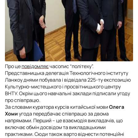
Про це
повідомляє
часопис “політеху”.
Представницька делегація Технологічного інституту
Ланжоу днями побувала і відвідала 225-ту експозицію
Культурно-мистецького і просвітницького центру
ВНТУ. Окрім цього навчальні заклади підписали угоду
про співпрацю.
За словами куратора курсів китайської мови
Олега
Хоми
угода передбачає співпрацю за двома
напрямами. Перший – це взаємодія викладачів, що
включає обмін досвідом та викладацькими
практиками. Сюди також варто віднести потенційні