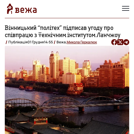
Вінницький “політех” підписав угоду про
співпрацю з Технічним інститутом Ланчжоу
Публікація
01 Грудня
14:55
Вежа,
Микола Геркалюк