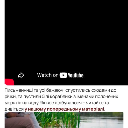
Письменниці та усі бажаючі спустились сходами до
річки, та пустили білі кораблики з іменами полонених
моряків на воду. Як все відбувалося – читайте та
дивіться
у нашому попередньому матеріалі.