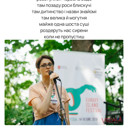
там позаду роси блискучі
там дитинство і назви знайомі
там велика й могутня
майже одна шоста суші
роздеруть нас сирени
коли не пропустиш