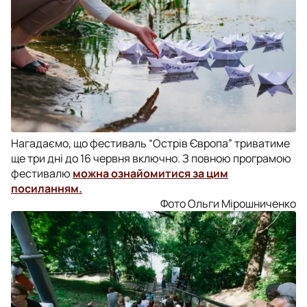
Нагадаємо, що фестиваль “Острів Європа” триватиме
ще три дні до 16 червня включно. З повною програмою
фестивалю
можна ознайомитися за цим
посиланням.
Фото Ольги Мірошниченко