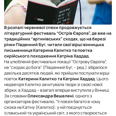
В розпалі червневої спеки продовжується
літературний фестиваль “Острів Європа”, де вже на
традиційних “артинівських” сходах, що на березі
річки Південний Буг, читали свої вірші вінницька
письменниця Катерина Калитко та поетка
сирійського походження Катріна Хаддад.
На улюбленій фестивальні локації “Острову Європа”,
на “сходах до Бога” (Південний Буг, – ред.) зібралося
декілька десятків людей, які прийшли послухати вірші
поеток
Катерини Калитко та Катріни Хаддад
. Цього
недвечіря Калитко зачитувала твори зі своєї нової
збірки, а Хаддад – взагалі вперше виступила у Вінниці.
За словами
Олександра Вешелені
, одного з
організаторів фестивалю, “ї
ї поезія багато в чому
схожа на Катіну (Калитко): у ній поєднується
ісламський та український світ, з якого створюється