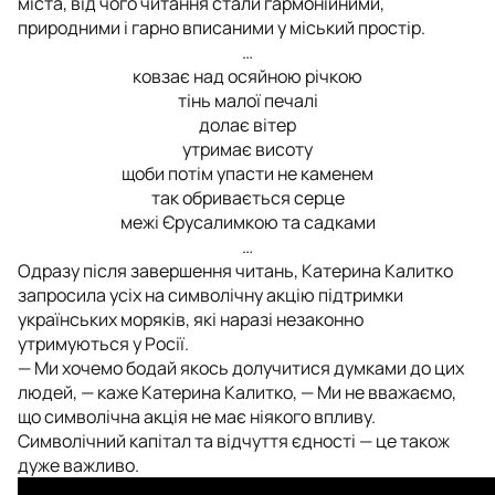
міста, від чого читання стали гармонійними,
природними і гарно вписаними у міський простір.
…
ковзає над осяйною річкою
тінь малої печалі
долає вітер
утримає висоту
щоби потім упасти не каменем
так обривається серце
межі Єрусалимкою та садками
…
Одразу після завершення читань, Катерина Калитко
запросила усіх на символічну акцію підтримки
українських моряків, які наразі незаконно
утримуються у Росії.
— Ми хочемо бодай якось долучитися думками до цих
людей, — каже Катерина Калитко, — Ми не вважаємо,
що символічна акція не має ніякого впливу.
Символічний капітал та відчуття єдності — це також
дуже важливо.