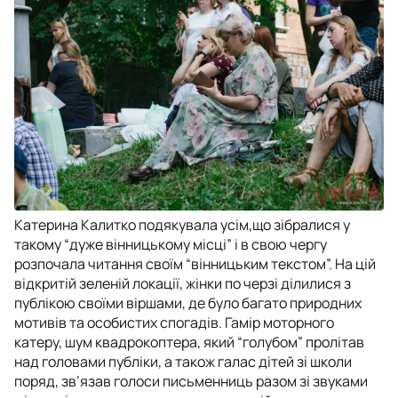
Катерина Калитко подякувала усім,що зібралися у
такому “дуже вінницькому місці” і в свою чергу
розпочала читання своїм “вінницьким текстом”. На цій
відкритій зеленій локації, жінки по черзі ділилися з
публікою своїми віршами, де було багато природних
мотивів та особистих спогадів. Гамір моторного
катеру, шум квадрокоптера, який “голубом” пролітав
над головами публіки, а також галас дітей зі школи
поряд, зв’язав голоси письменниць разом зі звуками