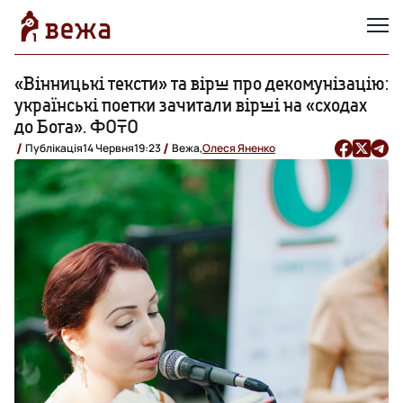
«Вінницькі тексти» та вірш про декомунізацію:
українські поетки зачитали вірші на «сходах
до Бога». ФОТО
Публікація
14 Червня
19:23
Вежа,
Олеся Яненко