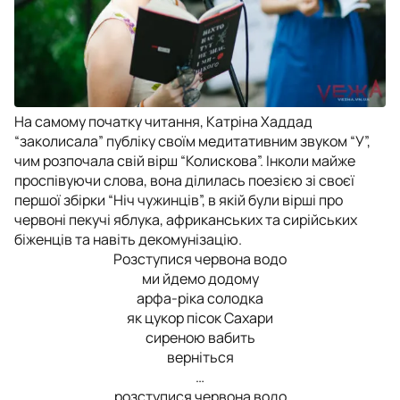
На самому початку читання, Катріна Хаддад
“заколисала” публіку своїм медитативним звуком “У”,
чим розпочала свій вірш “Колискова”. Інколи майже
проспівуючи слова, вона ділилась поезією зі своєї
першої збірки “Ніч чужинців”, в якій були вірші про
червоні пекучі яблука, африканських та сирійських
біженців та навіть декомунізацію.
Розступися червона водо
ми йдемо додому
арфа-ріка солодка
як цукор пісок Сахари
сиреною вабить
верніться
…
розступися червона водо