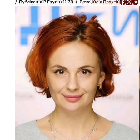
Публікація
17 Грудня
11:39
Вежа,
Юлія Плахтій