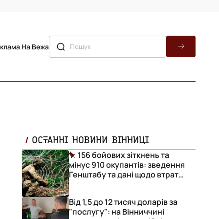
клама На Вежа
ОСТАННІ НОВИНИ ВІННИЦІ
156 бойових зіткнень та
мінус 910 окупантів: зведення
Генштабу та дані щодо втрат
ворога за добу
Від 1,5 до 12 тисяч доларів за
"послугу": на Вінниччині