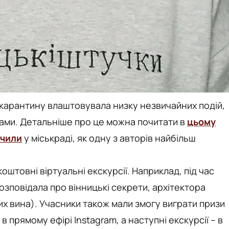
до карантину влаштовувала низку незвичайних подій,
чками. Детальніше про це можна почитати в
цьому
ачили
у міськраді, як одну з авторів найбільш
оштовні віртуальні екскурсії. Наприклад, під час
розповідала про вінницькі секрети, архітектора
елих вина). Учасники також мали змогу виграти призи
 в прямому ефірі Instagram, а наступні екскурсії – в