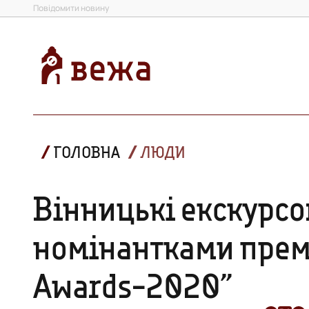
Повідомити новину
ГОЛОВНА
ЛЮДИ
Вінницькі екскурсо
номінантками премі
Awards-2020”