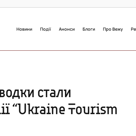
Новини
Події
Анонси
Блоги
Про Вежу
Ре
водки стали
ї “Ukraine Tourism