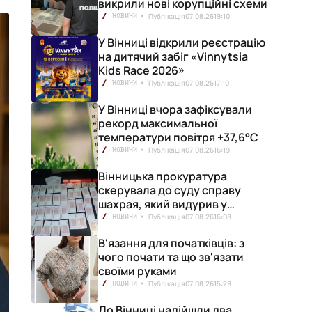
викрили нові корупційні схеми
Публікація
07.08.26
19:10
НОВИНИ
У Вінниці відкрили реєстрацію
на дитячий забіг «Vinnytsia
Kids Race 2026»
Публікація
07.08.26
17:10
НОВИНИ
У Вінниці вчора зафіксували
рекорд максимальної
температури повітря +37,6°С
Публікація
07.08.26
16:19
НОВИНИ
Вінницька прокуратура
скерувала до суду справу
шахрая, який видурив у
вінничанки 154 тисячі гривень
Публікація
07.08.26
16:08
НОВИНИ
В'язання для початківців: з
чого почати та що зв'язати
своїми руками
Публікація
07.08.26
15:29
НОВИНИ
До Вінниці надійшли два