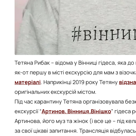
Тетяна Рибак – відома у Вінниці гідеса, яка 
як-от першу в місті екскурсію для мам з візо
матеріалі
. Наприкінці 2019 року Тетяну
відзн
оригінальних екскурсій містом.
Під час карантину Тетяна організовувала безк
екскурсії “
Артинов. Вінниця.Вінішко
” гідеса 
Артинова, його муз та жінок (і все це – під к
за свої цікаві запитання. Трансляція відбулась