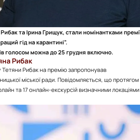
 Рибак та Ірина Грищук, стали номінантками премі
ращий гід на карантині”.
тів голосом можна до 25 грудня включно.
яна Рибак
 Тетяни Рибак на премію запропонував
ницької міської ради. Повідомляється, що протягом
флайн та 17 онлайн-екскурсій визначними локаціями