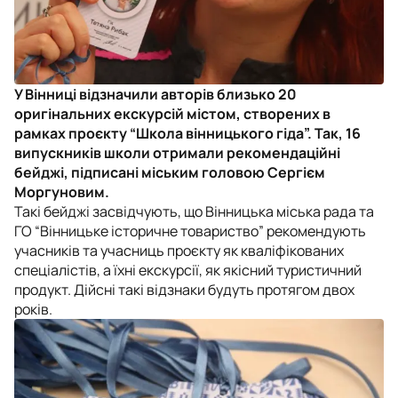
У Вінниці відзначили авторів близько 20
оригінальних екскурсій містом, створених в
рамках проєкту “Школа вінницького гіда”. Так, 16
випускників школи отримали рекомендаційні
бейджі, підписані міським головою Сергієм
Моргуновим.
Такі бейджі засвідчують, що Вінницька міська рада та
ГО “Вінницьке історичне товариство” рекомендують
учасників та учасниць проєкту як кваліфікованих
спеціалістів, а їхні екскурсії, як якісний туристичний
продукт. Дійсні такі відзнаки будуть протягом двох
років.