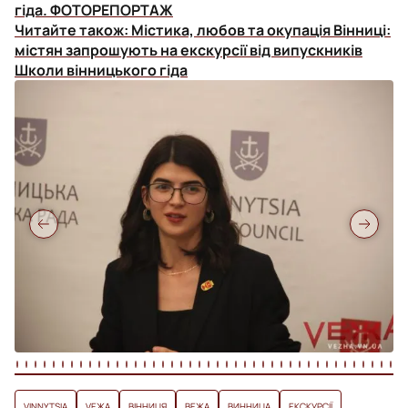
гіда. ФОТОРЕПОРТАЖ
Читайте також:
Містика, любов та окупація Вінниці:
містян запрошують на екскурсії від випускників
Школи вінницького гіда
VINNYTSIA
VЕЖА
ВІННИЦЯ
ВЕЖА
ВИННИЦА
ЕКСКУРСІЇ