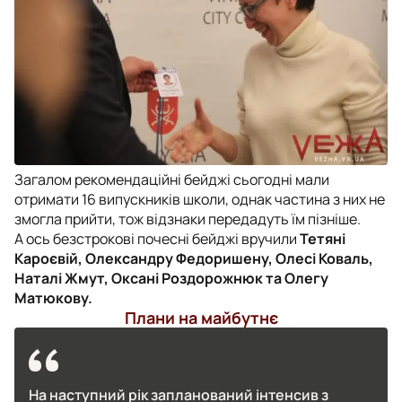
Загалом рекомендаційні бейджі сьогодні мали
отримати 16 випускників школи, однак частина з них не
змогла прийти, тож відзнаки передадуть їм пізніше.
А ось безстрокові почесні бейджі вручили
Тетяні
Кароєвій, Олександру Федоришену, Олесі Коваль,
Наталі Жмут, Оксані Роздорожнюк та Олегу
Матюкову.
Плани на майбутнє
На наступний рік запланований інтенсив з