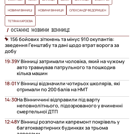
НОВИНИ ВІННИЦІ
НОВИНИ ВІННИЦЯ
ОЛЕКСАНДР ФЕДОРИШЕН
ТЕТЯНА КАРОЄВА
ОСТАННІ НОВИНИ ВІННИЦІ
156 бойових зіткнень та мінус 910 окупантів:
зведення Генштабу та дані щодо втрат ворога за
добу
19:39
У Вінниці затримали чоловіка, який на чужому
авто травмував патрульного та пошкодив
кілька машин
18:01
У Вінниці відзначили чотирьох школярів, які
отримали по 200 балів на НМТ
14:30
На Вінниччині відправили під варту
неповнолітнього, підозрюваного у вчиненні
смертельної ДТП
12:48
У Вінниці розпочали капремонт покрівель у
багатоквартирних будинках за трьома
адресами