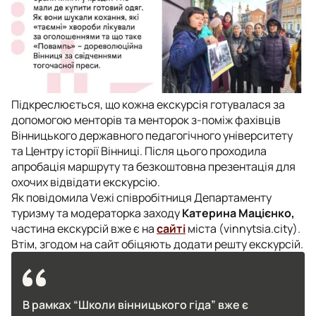
Підкреслюється, що кожна екскурсія готувалася за
допомогою менторів та менторок з-поміж фахівців
Вінницького державного педагогічного університету
та Центру історії Вінниці. Після цього проходила
апробація маршруту та безкоштовна презентація для
охочих відвідати екскурсію.
Як повідомила Vежі співробітниця Департаменту
туризму та модераторка заходу
Катерина Мацієнко,
частина екскурсій вже є на
сайті
міста (vinnуtsia.city).
Втім, згодом на сайт обіцяють додати решту екскурсій.
В рамках “Школи вінницького гіда” вже є