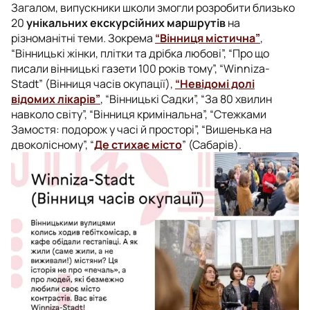
Загалом, випускники школи змогли розробити близько
20
унікальних екскурсійних маршрутів
на
різноманітні теми. Зокрема
“Вінниця містична”
,
“Вінницькі жінки, плітки та дрібка любові”, “Про що
писали вінницькі газети 100 років тому”, “Winniza-
Stadt” (Вінниця часів окупації),
“Невідомі долі
відомих лікарів”
, “Вінницькі Садки”, “За 80 хвилин
навколо світу”, “Вінниця кримінальна”, “Стежками
Замостя: подорож у часі й просторі”, “Вишенька на
двоколісному”, “
Де стихає місто
” (Сабарів).