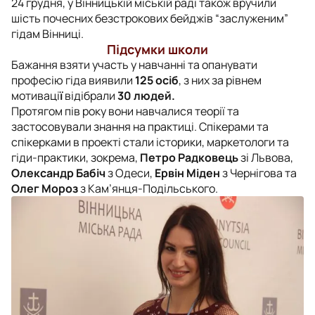
24 грудня, у Вінницькій міській раді також вручили
шість почесних безстрокових бейджів “заслуженим”
гідам Вінниці.
Підсумки школи
Бажання взяти участь у навчанні та опанувати
професію гіда виявили
125 осіб
, з них за рівнем
мотиваці
ї
відібрали
30 людей.
Протягом пів року вони навчалися теорії та
застосовували знання на практиці. Спікерами та
спікерками в проекті стали історики, маркетологи та
гіди-практики, зокрема,
Петро Радковець
зі Львова,
Олександр Бабіч
з Одеси,
Ервін Міден
з Чернігова та
Олег Мороз
з Кам’янця-Подільського.