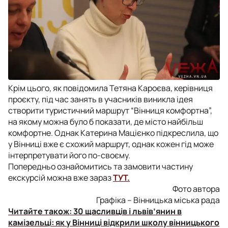
Крім цього, як повідомила Тетяна Кароєва, керівниця
проєкту, під час занять в учасників виникла ідея
створити туристичний маршрут “Вінниця комфортна”,
на якому можна було б показати, де місто найбільш
комфортне. Однак Катерина Мацієнко підкреслила, що
у Вінниці вже є схожий маршрут, однак кожен гід може
інтерпретувати його по-своєму.
Попередньо ознайомитись та замовити частину
екскурсій можна вже зараз
ТУТ.
Фото автора
Графіка – Вінницька міська рада
Читайте також:
30 щасливців і львів’янин в
камізельці: як у Вінниці відкрили школу вінницького