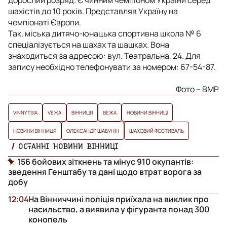
дорослий розряд. Є чинним чемпіоном України серед
шахістів до 10 років. Представляв Україну на
чемпіонаті Європи.
Так, міська дитячо-юнацька спортивна школа № 6
спеціалізується на шахах та шашках. Вона
знаходиться за адресою: вул. Театральна, 24. Для
запису необхідно телефонувати за номером: 67-54-87.
Фото – ВМР
VINNYTSIA
VЕЖА
ВІННИЦЯ
ВЕЖА
НОВИНИ ВІННИЦІ
НОВИНИ ВІННИЦЯ
ОЛЕКСАНДР ШАБУНІН
ШАХОВИЙ ФЕСТИВАЛЬ
ОСТАННІ НОВИНИ ВІННИЦІ
156 бойових зіткнень та мінус 910 окупантів:
зведення Генштабу та дані щодо втрат ворога за
добу
12:04
На Вінниччині поліція приїхала на виклик про
насильство, а виявила у фігуранта понад 300
конопель