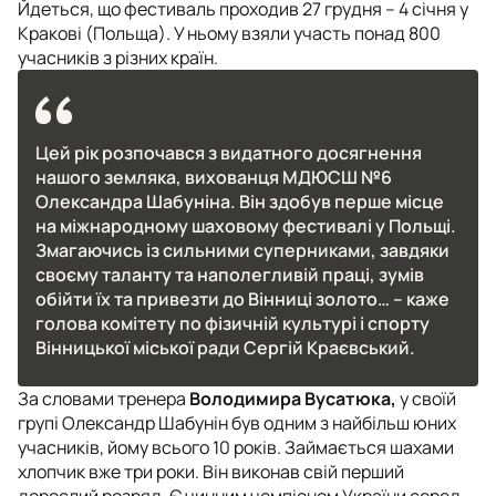
Йдеться, що фестиваль проходив 27 грудня – 4 січня у
Кракові (Польща). У ньому взяли участь понад 800
учасників з різних країн.
Цей рік розпочався з видатного досягнення
нашого земляка, вихованця МДЮСШ №6
Олександра Шабуніна. Він здобув перше місце
на міжнародному шаховому фестивалі у Польщі.
Змагаючись із сильними суперниками, завдяки
своєму таланту та наполегливій праці, зумів
обійти їх та привезти до Вінниці золото… – каже
голова комітету по фізичній культурі і спорту
Вінницької міської ради Сергій Краєвський.
За словами тренера
Володимира Вусатюка,
у своїй
групі Олександр Шабунін був одним з найбільш юних
учасників, йому всього 10 років. Займається шахами
хлопчик вже три роки. Він виконав свій перший