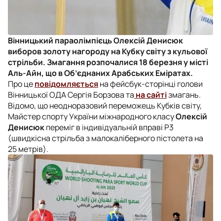
Вінницький параолімпієць Олексій Денисюк
виборов золоту нагороду на Кубку світу з кульової
стрільби. Змагання розпочалися 18 березня у місті
Аль-Айн, що в Об’єднаних Арабських Еміратах.
Про це
повідомляється
на фейсбук-сторінці голови
Вінницької ОДА Сергія Борзова та
на сайті
змагань.
Відомо, що неодноразовий переможець Кубків світу,
Майстер спорту України міжнародного класу
Олексій
Денисюк
переміг в індивідуальній вправі Р3
(швидкісна стрільба з малокаліберного пістолета на
25 метрів).