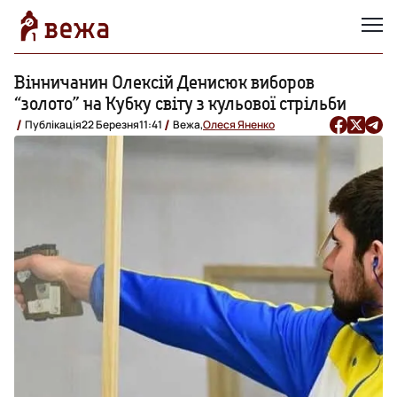
Вінничанин Олексій Денисюк виборов
“золото” на Кубку світу з кульової стрільби
Публікація
22 Березня
11:41
Вежа,
Олеся Яненко