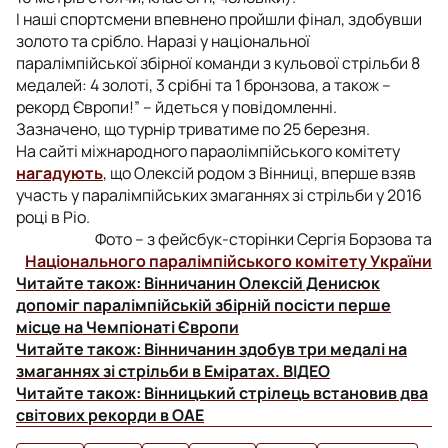
І наші спортсмени впевнено пройшли фінал, здобувши
золото та срібло. Наразі у національної
паралімпійської збірної команди з кульової стрільби 8
медалей: 4 золоті, 3 срібні та 1 бронзова, а також –
рекорд Європи!” – йдеться у повідомленні.
Зазначено, що турнір триватиме по 25 березня.
На сайті міжнародного параолімпійського комітету
нагадують
, що Олексій родом з Вінниці, вперше взяв
участь у паралімпійських змаганнях зі стрільби у 2016
році в Ріо.
Фото – з фейсбук-сторінки Сергія Борзова та
Національного паралімпійського комітету України
Читайте також:
Вінничанин Олексій Денисюк
допоміг паралімпійській збірній посісти перше
місце на Чемпіонаті Європи
Читайте також:
Вінничанин здобув три медалі на
змаганнях зі стрільби в Еміратах. ВІДЕО
Читайте також:
Вінницький стрілець встановив два
світових рекорди в ОАЕ