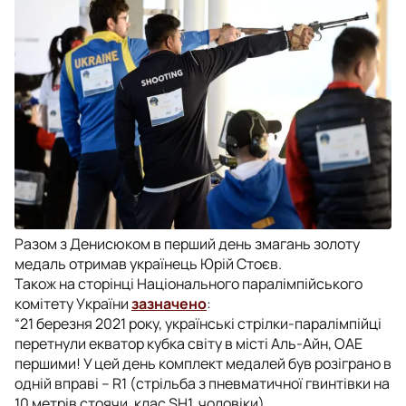
Разом з Денисюком в перший день змагань золоту
медаль отримав українець Юрій Стоєв.
Також на сторінці Національного паралімпійського
комітету України
зазначено
:
“21 березня 2021 року, українські стрілки-паралімпійці
перетнули екватор кубка світу в місті Аль-Айн, ОАЕ
першими! У цей день комплект медалей був розіграно в
одній вправі – R1 (стрільба з пневматичної гвинтівки на
10 метрів стоячи, клас SH1, чоловіки).