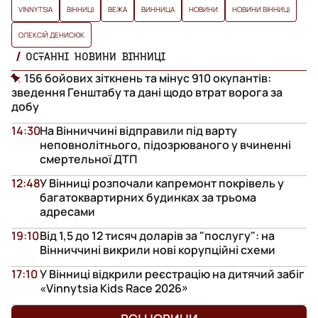
VINNYTSIA
ВІННИЦІ
ВЕЖА
ВИННИЦА
НОВИНИ
НОВИНИ ВІННИЦІ
ОЛЕКСІЙ ДЕНИСЮК
ОСТАННІ НОВИНИ ВІННИЦІ
156 бойових зіткнень та мінус 910 окупантів:
зведення Генштабу та дані щодо втрат ворога за
добу
14:30
На Вінниччині відправили під варту
неповнолітнього, підозрюваного у вчиненні
смертельної ДТП
12:48
У Вінниці розпочали капремонт покрівель у
багатоквартирних будинках за трьома
адресами
19:10
Від 1,5 до 12 тисяч доларів за "послугу": на
Вінниччині викрили нові корупційні схеми
17:10
У Вінниці відкрили реєстрацію на дитячий забіг
«Vinnytsia Kids Race 2026»