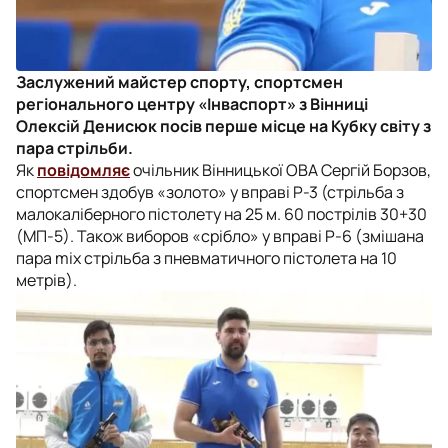
Заслужений майстер спорту, спортсмен
регіонального центру «Інваспорт» з Вінниці
Олексій Денисюк посів перше місце на Кубку світу з
пара стрільби.
Як
повідомляє
очільник Вінницької ОВА Сергій Борзов,
спортсмен здобув «золото» у вправі Р-3 (стрільба з
малокаліберного пістолету на 25 м. 60 пострілів 30+30
(МП-5). Також виборов «срібло» у вправі Р-6 (змішана
пара mix стрільба з пневматичного пістолета на 10
метрів).