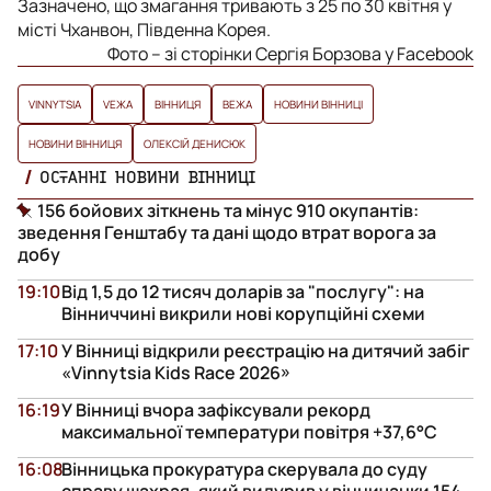
Зазначено, що змагання тривають з 25 по 30 квітня у
місті Чханвон, Південна Корея.
Фото – зі сторінки Сергія Борзова у Facebook
VINNYTSIA
VЕЖА
ВІННИЦЯ
ВЕЖА
НОВИНИ ВІННИЦІ
НОВИНИ ВІННИЦЯ
ОЛЕКСІЙ ДЕНИСЮК
ОСТАННІ НОВИНИ ВІННИЦІ
156 бойових зіткнень та мінус 910 окупантів:
зведення Генштабу та дані щодо втрат ворога за
добу
19:10
Від 1,5 до 12 тисяч доларів за "послугу": на
Вінниччині викрили нові корупційні схеми
17:10
У Вінниці відкрили реєстрацію на дитячий забіг
«Vinnytsia Kids Race 2026»
16:19
У Вінниці вчора зафіксували рекорд
максимальної температури повітря +37,6°С
16:08
Вінницька прокуратура скерувала до суду