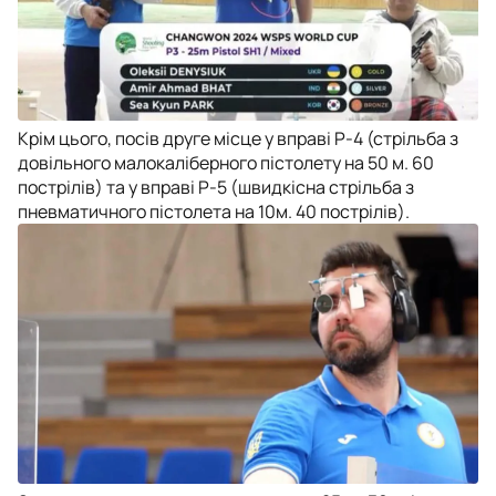
Крім цього, посів друге місце у вправі Р-4 (стрільба з
довільного малокаліберного пістолету на 50 м. 60
пострілів) та у вправі Р-5 (швидкісна стрільба з
пневматичного пістолета на 10м. 40 пострілів).