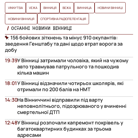
VINNYTSIA
VЕЖА
ВІННИЦЯ
ВЕЖА
ВИННИЦА
НОВИНИ ВІННИЦІ
НОВИНИ ВІННИЦЯ
СПОРТИВНА РАДІОПЕЛЕНГАЦІЯ
ОСТАННІ НОВИНИ ВІННИЦІ
156 бойових зіткнень та мінус 910 окупантів:
зведення Генштабу та дані щодо втрат ворога за
добу
19:39
У Вінниці затримали чоловіка, який на чужому
авто травмував патрульного та пошкодив
кілька машин
18:01
У Вінниці відзначили чотирьох школярів, які
отримали по 200 балів на НМТ
14:30
На Вінниччині відправили під варту
неповнолітнього, підозрюваного у вчиненні
смертельної ДТП
12:48
У Вінниці розпочали капремонт покрівель у
багатоквартирних будинках за трьома
адресами