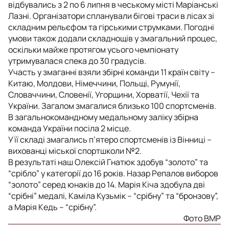
відбувались з 2 по 6 липня в чеському місті Маріанські
Лазні. Організатори спланували бігові траси в лісах зі
складним рельєфом та гірськими струмками. Погодні
умови також додали складнощів у змагальний процес,
оскільки майже протягом усього чемпіонату
утримувалася спека до 30 градусів.
Участь у змаганні взяли збірні команди 11 країн світу –
Китаю, Молдови, Німеччини, Польщі, Румунії,
Словаччини, Словенії, Угорщини, Хорватії, Чехії та
України. Загалом змагалися близько 100 спортсменів.
В загальнокомандному медальному заліку збірна
команда України посіла 2 місце.
У її складі змагались п’ятеро спортсменів із Вінниці –
вихованці міської спортшколи №2.
В результаті наш Олексій Гнатюк здобув “золото” та
“срібло” у категорії до 16 років. Назар Репалов виборов
“золото” серед юнаків до 14. Марія Кіча здобула дві
“срібні” медалі, Каміла Кузьмік – “срібну” та “бронзову”,
а Марія Кедь – “срібну”.
Фото ВМР