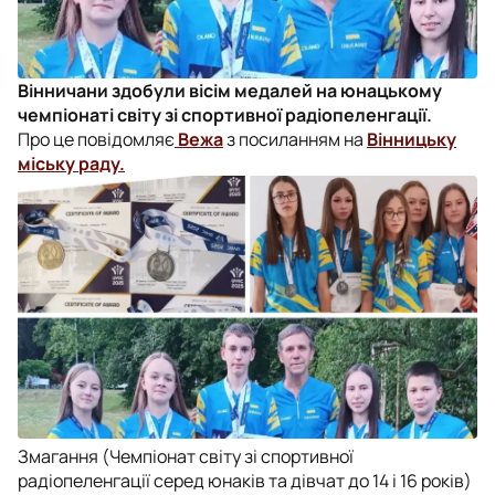
Вінничани здобули вісім медалей на юнацькому
чемпіонаті світу зі спортивної радіопеленгації.
Про це повідомляє
Вежа
з посиланням на
Вінницьку
міську раду.
Змагання (Чемпіонат світу зі спортивної
радіопеленгації серед юнаків та дівчат до 14 і 16 років)