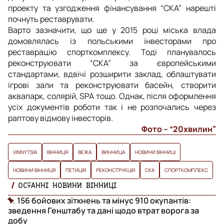
проекту та узгодження фінансування “СКА” нарешті
почнуть реставрувати.
Варто зазначити, що ще у 2015 році міська влада
домовлялась із польськими інвесторами про
реставрацію спорткомплексу. Тоді планувалось
реконструювати “СКА” за європейськими
стандартами, вдвічі розширити заклад, облаштувати
ігрові зали та реконструювати басейн, створити
аквапарк, солярій, SPA тощо. Однак, після оформлення
усіх документів роботи так і не розпочались через
раптову відмову інвесторів.
Фото – “20хвилин”
VINNYTSIA
ВІННИЦЯ
ВЕЖА
ВИННИЦА
НОВИНИ ВІННИЦІ
НОВИНИ ВІННИЦЯ
ПЕТИЦІЯ
РЕКОНСТРУКЦІЯ
СКА
СПОРТКОМПЛЕКС
ОСТАННІ НОВИНИ ВІННИЦІ
156 бойових зіткнень та мінус 910 окупантів:
зведення Генштабу та дані щодо втрат ворога за
добу