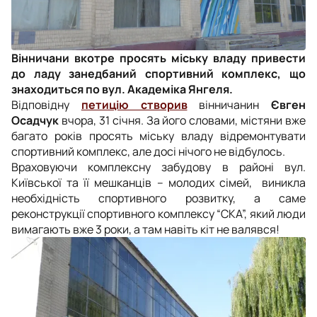
Вінничани вкотре просять міську владу привести
до ладу занедбаний спортивний комплекс, що
знаходиться по вул. Академіка Янгеля.
Відповідну
петицію створив
вінничанин
Євген
Осадчук
вчора, 31 січня. За його словами, містяни вже
багато років просять міську владу відремонтувати
спортивний комплекс, але досі нічого не відбулось.
Враховуючи комплексну забудову в районі вул.
Київської та її мешканців – молодих сімей, виникла
необхідність спортивного розвитку, а саме
реконструкції спортивного комплексу “СКА”, який люди
вимагають вже 3 роки, а там навіть кіт не валявся!