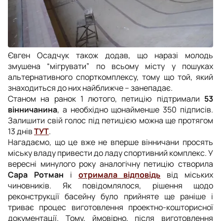
Євген Осадчук також додав, що наразі молодь
змушена “мігрувати” по всьому місту у пошуках
альтернативного спорткомплексу, тому що той, який
знаходиться до них найближче – занепадає.
Станом на ранок 1 лютого, петицію підтримали
53
вінничанина
, а необхідно щонайменше 350 підписів.
Залишити свій голос під петицією можна ще протягом
13 днів
ТУТ
.
Нагадаємо, що це вже не вперше вінничани просять
міську владу привести до ладу спортивний комплекс. У
вересні минулого року аналогічну петицію створила
Сара Ротман
і
отримала відповідь
від міських
чиновників. Як повідомлялося, рішення щодо
реконструкції басейну було прийняте ще раніше і
триває процес виготовлення проектно-кошторисної
документації. Тому, ймовірно, після виготовлення