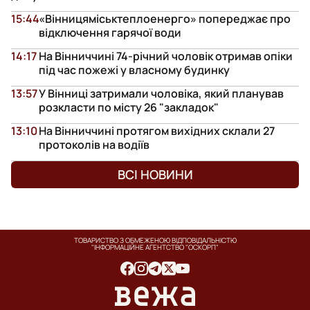
15:44
«Вінницяміськтеплоенерго» попереджає про
відключення гарячої води
14:17
На Вінниччині 74-річний чоловік отримав опіки
під час пожежі у власному будинку
13:57
У Вінниці затримали чоловіка, який планував
розкласти по місту 26 "закладок"
13:10
На Вінниччині протягом вихідних склали 27
протоколів на водіїв
ВСІ НОВИНИ
ТОВАРИСТВО З ОБМЕЖЕНОЮ ВІДПОВІДАЛЬНІСТЮ
"ІНФОРМАЦІЙНЕ АГЕНТСТВО "ОСКОРП"