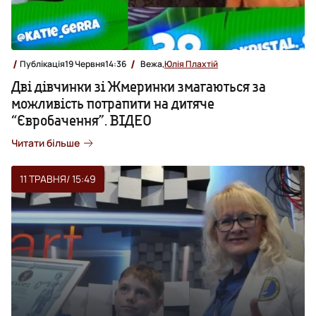
Публікація
19 Червня
14:36
Вежа,
Юлія Плахтій
Дві дівчинки зі Жмеринки змагаються за
можливість потрапити на дитяче
“Євробачення”. ВІДЕО
Читати більше
11 ТРАВНЯ
/ 15:49