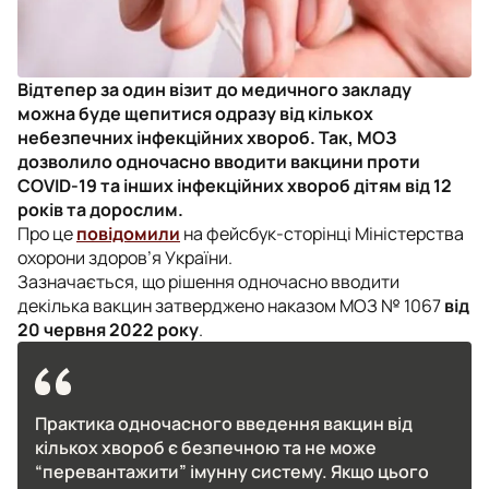
Відтепер за один візит до медичного закладу
можна буде щепитися одразу від кількох
небезпечних інфекційних хвороб. Так, МОЗ
дозволило одночасно вводити вакцини проти
COVID-19 та інших інфекційних хвороб дітям від 12
років та дорослим.
Про це
повідомили
на фейсбук-сторінці Міністерства
охорони здоров’я України.
Зазначається, що рішення одночасно вводити
декілька вакцин затверджено наказом МОЗ № 1067
від
20 червня 2022 року
.
Практика одночасного введення вакцин від
кількох хвороб є безпечною та не може
“перевантажити” імунну систему. Якщо цього