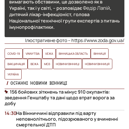
вимагають обставини, це дозволено як в
Федір Лапій
Україні, так і у світі, – розповідає
,
дитячий лікар-інфекціоніст, голова
Національної технічної групи експертів з питань
імунопрофілактики.
Ілюстративне фото – https://www.zoda.gov.ua/
COVID-19
VINNYTSIA
VЕЖА
ВІННИЦЬКА ОБЛАСТЬ
ВІННИЦЯ
ВАКЦИНАЦІЯ
ВЕЖА
МОЗ
НОВИНИ ВІННИЦІ
НОВИНИ ВІННИЦЯ
УКРАЇНА
ОСТАННІ НОВИНИ ВІННИЦІ
156 бойових зіткнень та мінус 910 окупантів:
зведення Генштабу та дані щодо втрат ворога за
добу
14:30
На Вінниччині відправили під варту
неповнолітнього, підозрюваного у вчиненні
смертельної ДТП