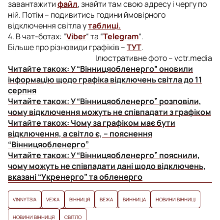
завантажити
файл
, знайти там свою адресу і чергу по
ній. Потім – подивитись години ймовірного
відключення світла у
таблиці.
4. В чат-ботах: “
Viber
“ та “
Telegram
“.
Більше про різновиди графіків –
ТУТ
.
Ілюстративне фото – vctr.media
Читайте також:
У “Вінницяобленерго” оновили
інформацію щодо графіка відключень світла до 11
серпня
Читайте також:
У “Вінницяобленерго” розповіли,
чому відключення можуть не співпадати з графіком
Читайте також:
Чому за графіком має бути
відключення, а світло є, – пояснення
“Вінницяобленерго”
Читайте також:
У “Вінницяобленерго” пояснили,
чому можуть не співпадати дані щодо відключень,
вказані “Укренерго” та обленерго
VINNYTSIA
VЕЖА
ВІННИЦЯ
ВЕЖА
ВИННИЦА
НОВИНИ ВІННИЦІ
НОВИНИ ВІННИЦЯ
СВІТЛО