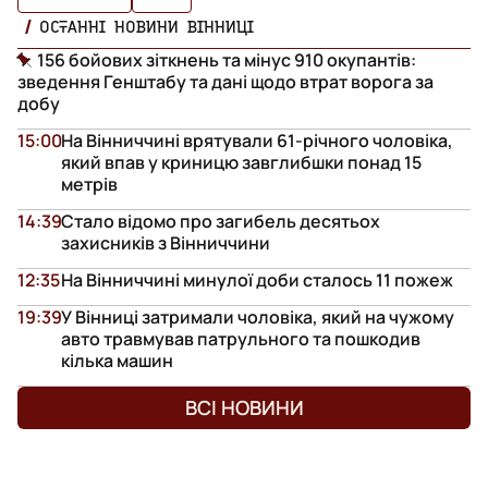
ОСТАННІ НОВИНИ ВІННИЦІ
156 бойових зіткнень та мінус 910 окупантів:
зведення Генштабу та дані щодо втрат ворога за
добу
15:00
На Вінниччині врятували 61-річного чоловіка,
який впав у криницю завглибшки понад 15
метрів
14:39
Стало відомо про загибель десятьох
захисників з Вінниччини
12:35
На Вінниччині минулої доби сталось 11 пожеж
19:39
У Вінниці затримали чоловіка, який на чужому
авто травмував патрульного та пошкодив
кілька машин
ВСІ НОВИНИ