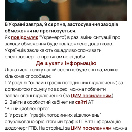
В Україні завтра, 9 серпня, застосування заходів
обмеження не прогнозується.
Як
повідомляє
“Укренерго”, в разі зміни ситуації про
заходи обмеження буде повідомлено додатково.
Українців закликають ощадливо споживати
електроенергію протягом всієї доби.
Де шукати інформацію
Дізнатись, коли у вашій оселі не буде світла, можна
кількома способами:
1. У розділі “онлайн графік погодинних відключень”, за
допомогою пошуку по адресі можна побачити
заплановані відключення (за
ЦИМ посиланням
).
2. Зайти в особистий кабінет на
сайті
АТ
“Вінницяобленерго”.
3. У розділі “графік погодинних відключень”
опубліковано орієнтовний графік ГПВ та інформацію
щодо черг ГПВ. На сторінці за
ЦИМ посиланням
можна