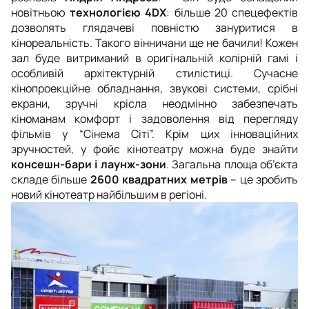
новітньою
технологією 4DX
: більше 20 спецефектів
дозволять глядачеві повністю зануритися в
кінореальність. Такого вінничани ще не бачили! Кожен
зал буде витриманий в оригінальній колірній гамі і
особливій архітектурній стилістиці. Сучасне
кінопроекційне обладнання, звукові системи, срібні
екрани, зручні крісла неодмінно забезпечать
кіноманам комфорт і задоволення від перегляду
фільмів у “Сінема Сіті”. Крім цих інноваційних
зручностей, у фойє кінотеатру можна буде знайти
консешн-бари і лаунж-зони
. Загальна площа об’єкта
складе більше
2600 квадратних метрів
– це зробить
новий кінотеатр найбільшим в регіоні.