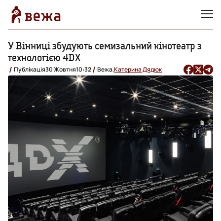
У Вінниці збудують семизальний кінотеатр з
технологією 4DX
Публікація
30 Жовтня
10:32
Вежа,
Катерина Дядюк