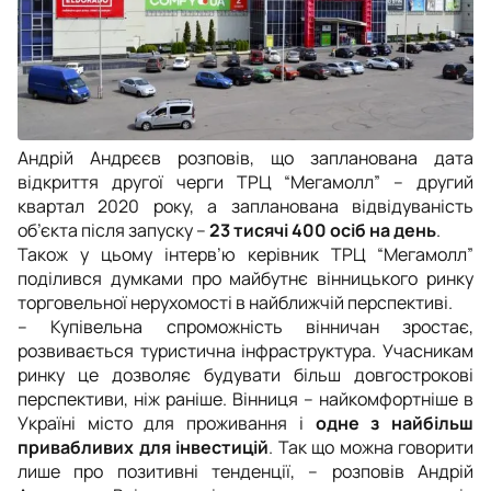
Андрій Андрєєв розповів, що запланована дата
відкриття другої черги ТРЦ “Мегамолл” – другий
квартал 2020 року, а запланована відвідуваність
об’єкта після запуску –
23 тисячі 400 осіб на день
.
Також у цьому інтерв’ю керівник ТРЦ “Мегамолл”
поділився думками про майбутнє вінницького ринку
торговельної нерухомості в найближчій перспективі.
– Купівельна спроможність вінничан зростає,
розвивається туристична інфраструктура. Учасникам
ринку це дозволяє будувати більш довгострокові
перспективи, ніж раніше. Вінниця – найкомфортніше в
Україні місто для проживання і
одне з найбільш
привабливих для інвестицій
. Так що можна говорити
лише про позитивні тенденції,
– розповів Андрій