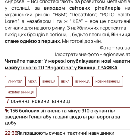
Андрєєв.
– Всі спостерігають за розвитком мегамолів
у столиці, за
виходом світових рітейлерів
на
український ринок: “H&M”, “Decathlon”, “POLO Ralph
Loren”, а незабаром і та ж “IKEA” – все це позитивні
сигнали для нашого ринку. З найближчих перспектив –
вихід цих брендів в регіони, і, будьте впевнені,
Вінниця
стане однією з перших
. Ми готові до змін.
Фото – rau.ua
Ілюстративне фото – egionews.at
Читайте також:
У мережі опублікували нові макети
майбутнього ТЦ “Brigantina” у Вінниці. ГРАФІКА
VINNYTSIA
VЕЖА
ВІННИЦЯ
ВЕЖА
ВИННИЦА
НОВИНИ ВІННИЦІ
НОВИНИ ВІННИЦЯ
ОСТАННІ НОВИНИ ВІННИЦІ
156 бойових зіткнень та мінус 910 окупантів:
зведення Генштабу та дані щодо втрат ворога за
добу
22:36
Як працюють сучасні тактичні навушники