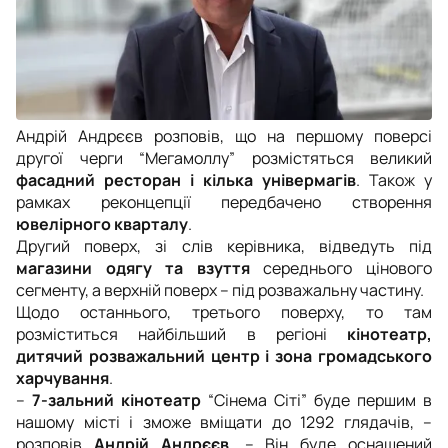
Андрій Андрєєв розповів, що на першому поверсі
другої черги “Мегамоллу” розмістяться великий
фасадний ресторан і кілька універмагів
. Також у
рамках реконцепції передбачено створення
ювелірного кварталу
.
Другий поверх, зі слів керівника, відведуть під
магазини одягу та взуття
середнього цінового
сегменту, а верхній поверх – під розважальну частину.
Щодо останнього, третього поверху, то там
розміститься найбільший в регіоні
кінотеатр,
дитячий розважальний центр і зона громадського
харчування
.
–
7-зальний кінотеатр
“Сінема Сіті” буде першим в
нашому місті і зможе вміщати до 1292 глядачів, –
розповів
Андрій Андрєєв
.
– Він буде оснащений