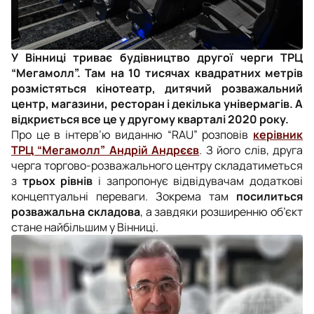
У Вінниці триває будівництво другої черги ТРЦ
“Мегамолл”. Там на 10 тисячах квадратних метрів
розмістяться кінотеатр, дитячий розважальний
центр, магазини, ресторан і декілька універмагів. А
відкриється все це у другому кварталі 2020 року.
Про це в інтерв’ю виданню “RAU” розповів
керівник
ТРЦ “Мегамолл” Андрій Андрєєв
. З його слів, друга
черга торгово-розважального центру складатиметься
з
трьох рівнів
і запропонує відвідувачам додаткові
концептуальні переваги. Зокрема там
посилиться
розважальна складова
, а завдяки розширенню об’єкт
стане найбільшим у Вінниці.