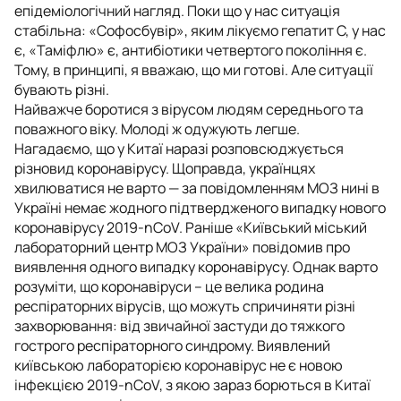
епідеміологічний нагляд. Поки що у нас ситуація
стабільна: «Софосбувір», яким лікуємо гепатит С, у нас
є, «Таміфлю» є, антибіотики четвертого покоління є.
Тому, в принципі, я вважаю, що ми готові. Але ситуації
бувають різні.
Найважче боротися з вірусом людям середнього та
поважного віку. Молоді ж одужують легше.
Нагадаємо, що у Китаї наразі розповсюджується
різновид коронавірусу. Щоправда, українцях
хвилюватися не варто — за повідомленням МОЗ нині в
Україні немає жодного підтвердженого випадку нового
коронавірусу 2019-nCoV. Раніше «Київський міський
лабораторний центр МОЗ України» повідомив про
виявлення одного випадку коронавірусу. Однак варто
розуміти, що коронавіруси – це велика родина
респіраторних вірусів, що можуть спричиняти різні
захворювання: від звичайної застуди до тяжкого
гострого респіраторного синдрому. Виявлений
київською лабораторією коронавірус не є новою
інфекцією 2019-nCoV, з якою зараз борються в Китаї