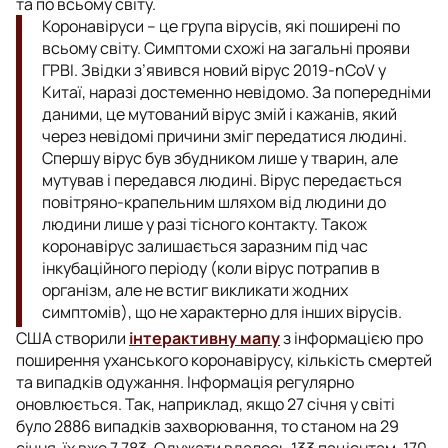
та по всьому світу.
Коронавіруси – це група вірусів, які поширені по
всьому світу. Симптоми схожі на загальні прояви
ГРВІ. Звідки з’явився новий вірус
2019-nCoV у
Китаї, наразі достеменно невідомо. За попередніми
даними, це мутований вірус змій і кажанів, який
через невідомі причини зміг передатися людині.
Спершу вірус був збудником лише у тварин, але
мутував і передався людині. Вірус передається
повітряно-крапельним шляхом від людини до
людини лише у разі тісного контакту. Також
коронавірус залишається заразним під час
інкубаційного періоду (коли вірус потрапив в
організм, але не встиг викликати жодних
симптомів), що не характерно для інших вірусів.
США створили
інтерактивну мапу
з інформацією про
поширення уханського коронавірусу, кількість смертей
та випадків одужання. Інформація регулярно
оновлюється. Так, наприклад, якщо 27 січня у світі
було 2886 випадків захворювання, то станом на 29
січня, їх вже 7 783. Одужати вдалось 133 пацієнтам, 170