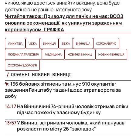
чином, якщо вдасться винайти вакцину, вона буде
доступною не раніше натспуного року.
Читайте також:
Приводу для паніки немає: ВООЗ
оновила рекомендації, як уникнути зараженням
коронавірусом. ГРАФІКА
VINNYTSIA
VЕЖА
ВІННИЦЯ
ВЕЖА
ВИННИЦА
КОРОНАВІРУС
ЛЮДМИЛА ГРАБОВИЧ
МЕДИЦИНА
НОВИНИ ВІННИЦІ
НОВИНИ ВІННИЦЯ
ОХОРОНА ЗДОРОВ'Я
ОСТАННІ НОВИНИ ВІННИЦІ
156 бойових зіткнень та мінус 910 окупантів:
зведення Генштабу та дані щодо втрат ворога за
добу
14:17
На Вінниччині 74-річний чоловік отримав опіки
під час пожежі у власному будинку
13:57
У Вінниці затримали чоловіка, який планував
розкласти по місту 26 "закладок"