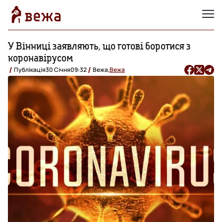
У Вінниці заявляють, що готові боротися з
коронавірусом
Публікація
30 Січня
09:32
Вежа,
Вежа