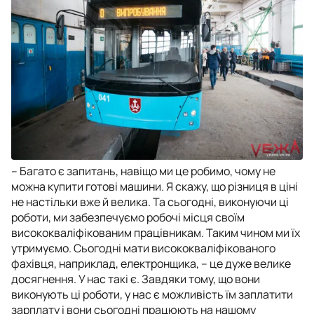
– Багато є запитань, навіщо ми це робимо, чому не
можна купити готові машини. Я скажу, що різниця в ціні
не настільки вже й велика. Та сьогодні, виконуючи ці
роботи, ми забезпечуємо робочі місця своїм
висококваліфікованим працівникам. Таким чином ми їх
утримуємо. Сьогодні мати висококваліфікованого
фахівця, наприклад, електронщика, – це дуже велике
досягнення. У нас такі є. Завдяки тому, що вони
виконують ці роботи, у нас є можливість їм заплатити
зарплату і вони сьогодні працюють на нашому