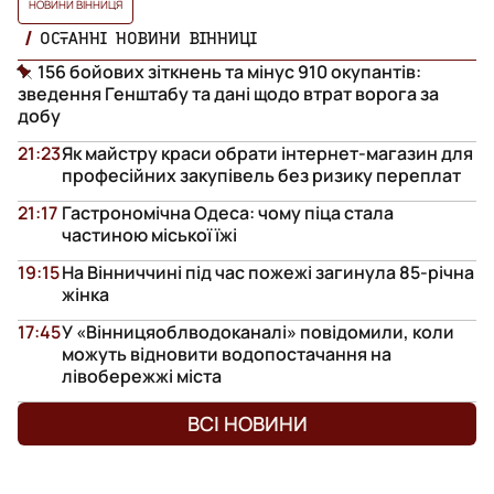
НОВИНИ ВІННИЦЯ
ОСТАННІ НОВИНИ ВІННИЦІ
156 бойових зіткнень та мінус 910 окупантів:
зведення Генштабу та дані щодо втрат ворога за
добу
21:23
Як майстру краси обрати інтернет-магазин для
професійних закупівель без ризику переплат
21:17
Гастрономічна Одеса: чому піца стала
частиною міської їжі
19:15
На Вінниччині під час пожежі загинула 85-річна
жінка
17:45
У «Вінницяоблводоканалі» повідомили, коли
можуть відновити водопостачання на
лівобережжі міста
ВСІ НОВИНИ