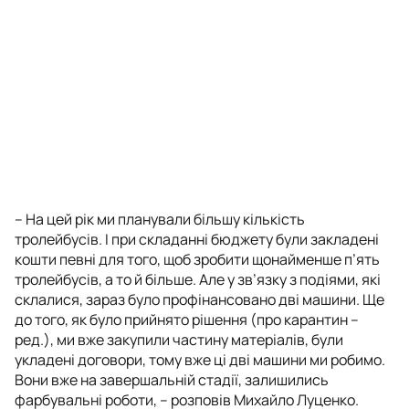
– На цей рік ми планували більшу кількість
тролейбусів. І при складанні бюджету були закладені
кошти певні для того, щоб зробити щонайменше п’ять
тролейбусів, а то й більше. Але у зв’язку з подіями, які
склалися, зараз було профінансовано дві машини. Ще
до того, як було прийнято рішення (про карантин –
ред.), ми вже закупили частину матеріалів, були
укладені договори, тому вже ці дві машини ми робимо.
Вони вже на завершальній стадії, залишились
фарбувальні роботи, – розповів Михайло Луценко.