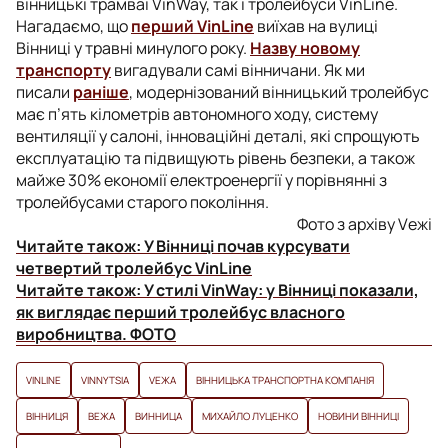
вінницькі трамваї VinWay, так і тролейбуси VinLine.
Нагадаємо, що
перший VinLine
виїхав на вулиці
Вінниці у травні минулого року.
Назву новому
транспорту
вигадували самі вінничани. Як ми
писали
раніше
, модернізований вінницький тролейбус
має п’ять кілометрів автономного ходу, систему
вентиляції у салоні, інноваційні деталі, які спрощують
експлуатацію та підвищують рівень безпеки, а також
майже 30% економії електроенергії у порівнянні з
тролейбусами старого покоління.
Фото з архіву Vежі
Читайте також:
У Вінниці почав курсувати
четвертий тролейбус VinLine
Читайте також:
У стилі VinWay: у Вінниці показали,
як виглядає перший тролейбус власного
виробництва. ФОТО
VINLINE
VINNYTSIA
VЕЖА
ВІННИЦЬКА ТРАНСПОРТНА КОМПАНІЯ
ВІННИЦЯ
ВЕЖА
ВИННИЦА
МИХАЙЛО ЛУЦЕНКО
НОВИНИ ВІННИЦІ