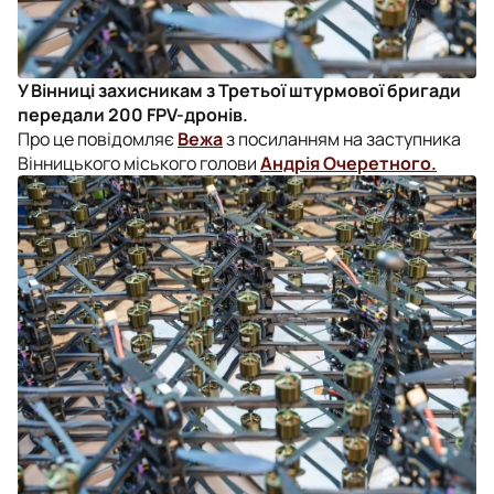
У Вінниці захисникам з Третьої штурмової бригади
передали 200 FPV-дронів.
Про це повідомляє
Вежа
з посиланням на заступника
Вінницького міського голови
Андрія Очеретного.