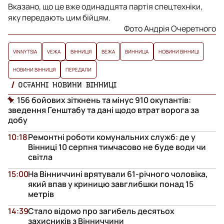
Вказано, що це вже одинадцята партія спецтехніки,
яку передають цим бійцям.
Фото Андрія Очеретного
VINNYTSIA
VЕЖА
ВІННИЦЯ
ВЕЖА
ВИННИЦА
НОВИНИ ВІННИЦІ
НОВИНИ ВІННИЦЯ
ПЕРЕДАЛИ
ОСТАННІ НОВИНИ ВІННИЦІ
156 бойових зіткнень та мінус 910 окупантів:
зведення Генштабу та дані щодо втрат ворога за
добу
10:18
Ремонтні роботи комунальних служб: де у
Вінниці 10 серпня тимчасово не буде води чи
світла
15:00
На Вінниччині врятували 61-річного чоловіка,
який впав у криницю завглибшки понад 15
метрів
14:39
Стало відомо про загибель десятьох
захисників з Вінниччини