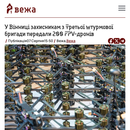
У Вінниці захисникам з Третьої штурмової
бригади передали 200 FPV-дронів
Публікація
07 Серпня
15:50
Вежа,
Вежа