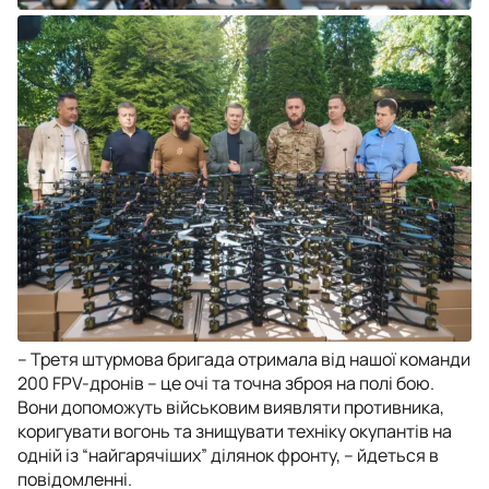
– Третя штурмова бригада отримала від нашої команди
200 FPV-дронів – це очі та точна зброя на полі бою.
Вони допоможуть військовим виявляти противника,
коригувати вогонь та знищувати техніку окупантів на
одній із “найгарячіших” ділянок фронту, – йдеться в
повідомленні.