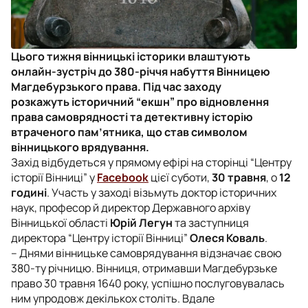
Цього тижня вінницькі історики влаштують
онлайн-зустріч до 380-річчя набуття Вінницею
Магдебурзького права. Під час заходу
розкажуть історичний “екшн” про відновлення
права самоврядності та детективну історію
втраченого пам’ятника, що став символом
вінницького врядування.
Захід відбудеться у прямому ефірі на сторінці “Центру
історії Вінниці” у
Facebook
цієї суботи,
30 травня
, о
12
годині
. Участь у заході візьмуть доктор історичних
наук, професор й директор Державного архіву
Вінницької області
Юрій Легун
та заступниця
директора “Центру історії Вінниці”
Олеся Коваль
.
– Днями вінницьке самоврядування відзначає свою
380-ту річницю. Вінниця, отримавши Магдебурзьке
право 30 травня 1640 року, успішно послуговувалась
ним упродовж декількох століть. Вдале