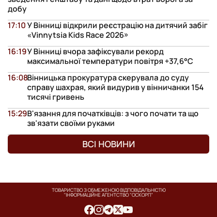
добу
17:10
У Вінниці відкрили реєстрацію на дитячий забіг
«Vinnytsia Kids Race 2026»
16:19
У Вінниці вчора зафіксували рекорд
максимальної температури повітря +37,6°С
16:08
Вінницька прокуратура скерувала до суду
справу шахрая, який видурив у вінничанки 154
тисячі гривень
15:29
В'язання для початківців: з чого почати та що
зв'язати своїми руками
ВСІ НОВИНИ
ТОВАРИСТВО З ОБМЕЖЕНОЮ ВІДПОВІДАЛЬНІСТЮ
"ІНФОРМАЦІЙНЕ АГЕНТСТВО "ОСКОРП"