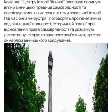
Команда “Центру історії Вінниці” пропонує поринути
вглиб вінницької традиції самоврядності та
поспілкуватись на малознані теми локальної історії.
Під час онлайн-зустрічі поговорять про генетичний
код вінницької вольності, історичний “екшн” про
відновлення права самоврядності та розкажуть
детективну історію втраченого пам’ятника, що став
символом вінницького врядування.