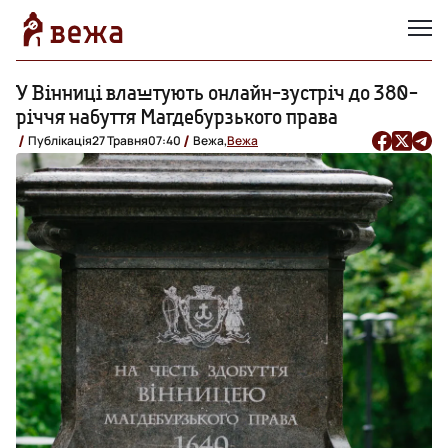
У Вінниці влаштують онлайн-зустріч до 380-
річчя набуття Магдебурзького права
Публікація
27 Травня
07:40
Вежа,
Вежа