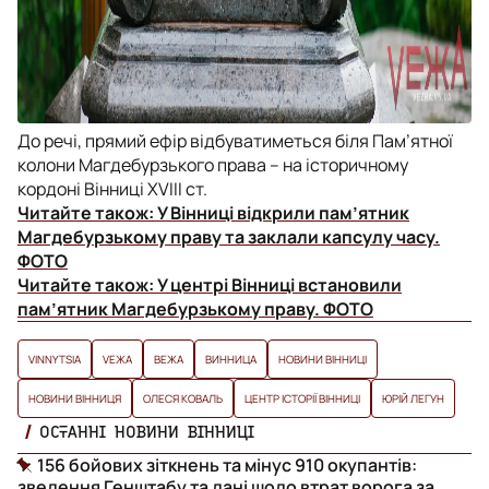
До речі, прямий ефір відбуватиметься біля Пам’ятної
колони Магдебурзького права – на історичному
кордоні Вінниці XVIII ст.
Читайте також:
У Вінниці відкрили пам’ятник
Магдебурзькому праву та заклали капсулу часу.
ФОТО
Читайте також:
У центрі Вінниці встановили
пам’ятник Магдебурзькому праву. ФОТО
VINNYTSIA
VЕЖА
ВЕЖА
ВИННИЦА
НОВИНИ ВІННИЦІ
НОВИНИ ВІННИЦЯ
ОЛЕСЯ КОВАЛЬ
ЦЕНТР ІСТОРІЇ ВІННИЦІ
ЮРІЙ ЛЕГУН
ОСТАННІ НОВИНИ ВІННИЦІ
156 бойових зіткнень та мінус 910 окупантів:
зведення Генштабу та дані щодо втрат ворога за