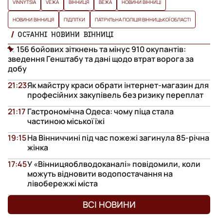
VINNYTSIA
VЕЖА
ВІННИЦЯ
ВЕЖА
НОВИНИ ВІННИЦІ
НОВИНИ ВІННИЦЯ
ПІДЛІТКИ
ПАТРУЛЬНА ПОЛІЦІЯ ВІННИЦЬКОЇ ОБЛАСТІ
ОСТАННІ НОВИНИ ВІННИЦІ
156 бойових зіткнень та мінус 910 окупантів:
зведення Генштабу та дані щодо втрат ворога за
добу
21:23
Як майстру краси обрати інтернет-магазин для
професійних закупівель без ризику переплат
21:17
Гастрономічна Одеса: чому піца стала
частиною міської їжі
19:15
На Вінниччині під час пожежі загинула 85-річна
жінка
17:45
У «Вінницяоблводоканалі» повідомили, коли
можуть відновити водопостачання на
лівобережжі міста
ВСІ НОВИНИ