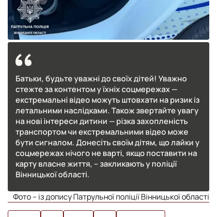
Батьки, будьте уважні до своїх дітей! Уважно
стежте за контентом у їхніх соцмережах —
екстремальні відео можуть штовхати на ризик із
летальними наслідками. Також звертайте увагу
на нові інтереси дитини — різка захопленість
транспортом чи екстремальними відео може
бути сигналом. Донесіть своїм дітям, що лайки у
соцмережах нічого не варті, якщо поставити на
карту власне життя, – закликають у поліції
Вінницької області.
Фото – із допису Патрульної поліції Вінницької області