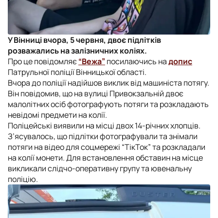
У Вінниці вчора, 5 червня, двоє підлітків
розважались на залізничних коліях.
Про це повідомляє
“Вежа”
посилаючись на
допис
Патрульної поліції Вінницької області.
Вчора до поліції надійшов виклик від машиніста потягу.
Він повідомив, що на вулиці Привокзальній двоє
малолітних осіб фотографують потяги та розкладають
невідомі предмети на колії.
Поліцейські виявили на місці двох 14-річних хлопців.
З’ясувалось, що підлітки фотографували та знімали
потяги на відео для соцмережі “ТікТок” та розкладали
на колії монети. Для встановлення обставин на місце
викликали слідчо-оперативну групу та ювенальну
поліцію.