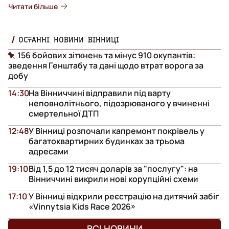
Читати більше
ОСТАННІ НОВИНИ ВІННИЦІ
156 бойових зіткнень та мінус 910 окупантів:
зведення Генштабу та дані щодо втрат ворога за
добу
14:30
На Вінниччині відправили під варту
неповнолітнього, підозрюваного у вчиненні
смертельної ДТП
12:48
У Вінниці розпочали капремонт покрівель у
багатоквартирних будинках за трьома
адресами
19:10
Від 1,5 до 12 тисяч доларів за "послугу": на
Вінниччині викрили нові корупційні схеми
17:10
У Вінниці відкрили реєстрацію на дитячий забіг
«Vinnytsia Kids Race 2026»
ВСІ НОВИНИ