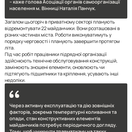
– каже голова Асоціації органів самоорганізації
населення м. Вінниці Наталія Панчук.
Загалом цьогоріч в приватному секторі планують
відремонтувати 22 майданчики. Вони розташовані в
різних частинах міста. Роботи виконуватимуть у
порядку черговості і планують завершити протягом
літа.
Під час робіт працівники підрядної організації
здійснюють технічне обслуговування конструкцій,
замінюють зношені елементи, оновлюють чи
підтягують підшипники та кріплення, усувають інші
недоліки.
Через активну експлуатацію та дію зовнішніх
факторів, зокрема температурні коливання та
опади, стан конструктивних елементів
майданчиків потребує періодичного догляду.
Тому, щоб уникнути травматизму на таких