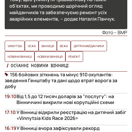
об’єктах, ми проводимо щорічний огляд
майданчиків та забезпечуємо ремонт усіх
аварійних елементів, – додає Наталія Панчук.
Фото – ВМР
VINNYTSIA
VЕЖА
ВІННИЦЯ
ВЕЖА
ДИТЯЧІ МАЙДАНЧИКИ
НОВИНИ ВІННИЦІ
НОВИНИ ВІННИЦЯ
РЕМОНТ
ОСТАННІ НОВИНИ ВІННИЦІ
156 бойових зіткнень та мінус 910 окупантів:
зведення Генштабу та дані щодо втрат ворога за
добу
19:10
Від 1,5 до 12 тисяч доларів за "послугу": на
Вінниччині викрили нові корупційні схеми
17:10
У Вінниці відкрили реєстрацію на дитячий забіг
«Vinnytsia Kids Race 2026»
16:19
У Вінниці вчора зафіксували рекорд