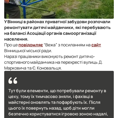
У Вінниці в районах приватної забудови розпочали
ремонтувати дитячі майданчики, які перебувають
на балансі Асоціації органів самоорганізації
населення.
Про це
повідомляє
“Вежа” з посиланням на
сайт
Вінницької міської ради.
Наразі працівники виконують ремонт дитячо-
спортивного майданчика на перехресті вулиць Д.
Марковича та Є. Коновальця.
Тут були елементи, що потребували ремонту в
цеху, тому їх тимчасово зняли, і фахівці в
майстерні оновлять та пофарбують їх. Після
цього їх повернуть назад, щоб діти могли
безпечно користуватися ігровою зоною надалі,