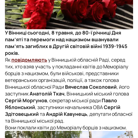
У Вінниці сьогодні, 8 травня, до 80-ї річниці Дня
пам’яті та перемоги над нацизмом вшанували
пам’ять загиблих в Другій світовій війні 1939-1945
років.
Як
повідомляють
у Вінницькій обласній Раді, серед
тих, хто взяв участь у покладанні квітів до Меморіалу
борців з нацизмом, були військові, представники
ветеранських організацій, поліції, а також голова
Вінницької обласної Ради
Вячеслав Соколовий
, його
заступник
Анатолій Ткач
, Вінницький міський голова
Сергій Моргунов
, секретар міської ради
Павло
Яблонський
, заступники начальника ОВА
Сергій
Здітовецький
та
Андрій Кавунець
, депутати обласної
та Вінницької міської рад.
Вони поклали квіти до Меморіалу борців з нацизмом.