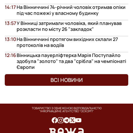
14:17
На Вінниччині 74-річний чоловік отримав опіки
під час пожежі у власному будинку
13:57
У Вінниці затримали чоловіка, який планував
розкласти по місту 26 "закладок"
13:10
На Вінниччині протягом вихідних склали 27
протоколів на водіїв
12:16
Вінницька пауерліфтерка Марія Поступайло
здобула "золото" та два "срібла" на чемпіонаті
Європи
ВСІ НОВИНИ
ТОВАРИСТВО З ОБМЕЖЕНОЮ ВІДПОВІДАЛЬНІСТЮ
"ІНФОРМАЦІЙНЕ АГЕНТСТВО "ОСКОРП"