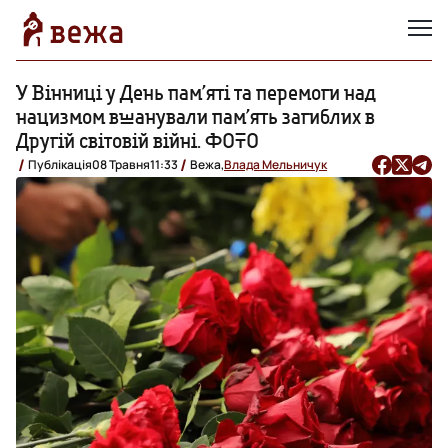
У Вінниці у День пам’яті та перемоги над
нацизмом вшанували пам’ять загиблих в
Другій світовій війні. ФОТО
Публікація
08 Травня
11:33
Вежа,
Влада Мельничук