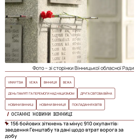
Фото – зі сторінки Вінницької обласної Ради
VINNYTSIA
VЕЖА
ВІННИЦЯ
ВЕЖА
ДЕНЬ ПАМ'ЯТІ ТА ПЕРЕМОГИ НАД НАЦИЗМОМ
ДРУГА СВІТОВА ВІЙНА
НОВИНИ ВІННИЦІ
НОВИНИ ВІННИЦЯ
ПОКЛАДАННЯ КВІТІВ
ОСТАННІ НОВИНИ ВІННИЦІ
156 бойових зіткнень та мінус 910 окупантів:
зведення Генштабу та дані щодо втрат ворога за
добу