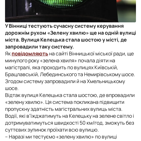
У Вінниці тестують сучасну систему керування
дорожнім рухом «Зелену хвилю» ще на одній вулиці
міста. Вулиця Келецька стала шостою у місті, де
запровадили таку систему.
Як
повідомляють
на сайті Вінницької міської ради, ще
минулого року «зелена хвиля» почала діяти на
магістралі, яка проходить по вулицях Київській,
Брацлавській, Лебединського та Немирівському шосе.
Згодом систему запровадили й на Хмельницькому
шосе.
Відтак вулиця Келецька стала шостою, де впровадили
«зелену хвилю». Ця система покликана підвищити
пропускну здатність магістральних вулиць міста.
Водії, які в’їжджатимуть на Келецьку на зелене світло і
дотримуватимуться швидкості 50 км/год, зможуть без
суттєвих зупинок проїхати всю вулицю.
– Наразі ми тестуємо «зелену хвилю» по вулиці