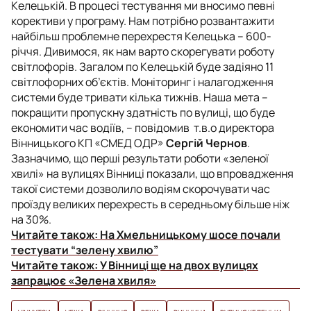
Келецькій. В процесі тестування ми вносимо певні
корективи у програму. Нам потрібно розвантажити
найбільш проблемне перехрестя Келецька – 600-
річчя. Дивимося, як нам варто скорегувати роботу
світлофорів. Загалом по Келецькій буде задіяно 11
світлофорних об’єктів. Моніторинг і налагодження
системи буде тривати кілька тижнів. Наша мета –
покращити пропускну здатність по вулиці, що буде
економити час водіїв, – повідомив т.в.о директора
Вінницького КП «СМЕД ОДР»
Сергій Чернов
.
Зазначимо, що перші результати роботи «зеленої
хвилі» на вулицях Вінниці показали, що впровадження
такої системи дозволило водіям скорочувати час
проїзду великих перехресть в середньому більше ніж
на 30%.
Читайте також:
На Хмельницькому шосе почали
тестувати “зелену хвилю”
Читайте також:
У Вінниці ще на двох вулицях
запрацює «Зелена хвиля»