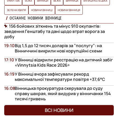
VINNYTSIA
VЕЖА
ВІННИЦЯ
ВЕЖА
ВИННИЦА
ВУЛИЦЯ КЕЛЕЦЬКА
ЗЕЛЕНА ХВИЛЯ
НОВИНИ ВІННИЦІ
НОВИНИ ВІННИЦЯ
ОСТАННІ НОВИНИ ВІННИЦІ
156 бойових зіткнень та мінус 910 окупантів:
зведення Генштабу та дані щодо втрат ворога за
добу
19:10
Від 1,5 до 12 тисяч доларів за "послугу": на
Вінниччині викрили нові корупційні схеми
17:10
У Вінниці відкрили реєстрацію на дитячий забіг
«Vinnytsia Kids Race 2026»
16:19
У Вінниці вчора зафіксували рекорд
максимальної температури повітря +37,6°С
16:08
Вінницька прокуратура скерувала до суду
справу шахрая, який видурив у вінничанки 154
тисячі гривень
ВСІ НОВИНИ