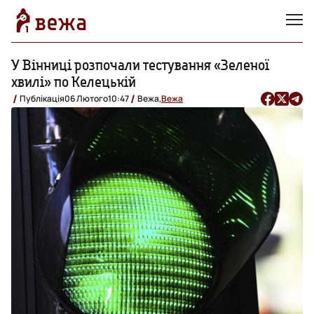
У Вінниці розпочали тестування «Зеленої
хвилі» по Келецькій
Публікація
06 Лютого
10:47
Вежа,
Вежа