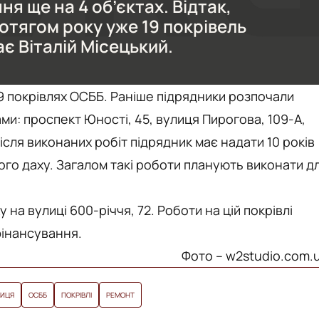
ня ще на 4 об’єктах. Відтак,
отягом року уже 19 покрівель
є Віталій Місецький.
9 покрівлях ОСББ. Раніше підрядники розпочали
ми: проспект Юності, 45, вулиця Пирогова, 109-А,
Після виконаних робіт підрядник має надати 10 років
го даху. Загалом такі роботи планують виконати д
на вулиці 600-річчя, 72. Роботи на цій покрівлі
фінансування.
Фото – w2studio.com.
НИЦЯ
ОСББ
ПОКРІВЛІ
РЕМОНТ