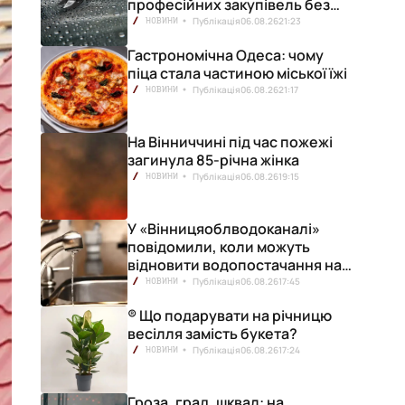
професійних закупівель без
ризику переплат
Публікація
06.08.26
21:23
НОВИНИ
Гастрономічна Одеса: чому
піца стала частиною міської їжі
Публікація
06.08.26
21:17
НОВИНИ
На Вінниччині під час пожежі
загинула 85-річна жінка
Публікація
06.08.26
19:15
НОВИНИ
У «Вінницяоблводоканалі»
повідомили, коли можуть
відновити водопостачання на
лівобережжі міста
Публікація
06.08.26
17:45
НОВИНИ
® Що подарувати на річницю
весілля замість букета?
Публікація
06.08.26
17:24
НОВИНИ
Гроза, град, шквал: на