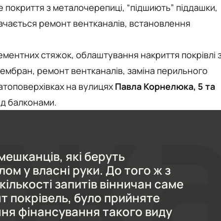
е покриття з металочерепиці, “підшиють” піддашки,
ачається ремонт вентканалів, встановлення
ментних стяжок, облаштування накриття покрівлі 
мембран, ремонт вентканалів, заміна перильного
атоповерхівках на вулицях
Павла Корнелюка, 5 та
д балконами.
ешканців, які беруть
ом у власні руки. До того ж з
кількості запитів вінничан саме
т покрівель, було прийняте
ння фінансування такого виду