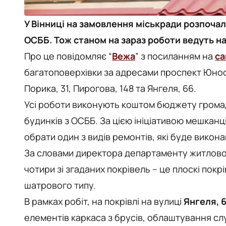
У Вінниці на замовлення міськради розпочал
ОСББ. Тож станом на зараз роботи ведуть н
Про це повідомляє “
Вежа
” з посиланням на
са
багатоповерхівки за адресами проспект Юності
Порика, 31, Пирогова, 148 та Янгеля, 66.
Усі роботи виконують коштом бюджету грома
будинків з ОСББ. За цією ініціативою мешканц
обрати один з видів ремонтів, які буде викон
За словами директора департаменту житлово
чотири зі згаданих покрівель – це плоскі покр
шатрового типу.
В рамках робіт, на покрівлі на вулиці
Янгеля, 
елементів каркаса з брусів, облаштування сл