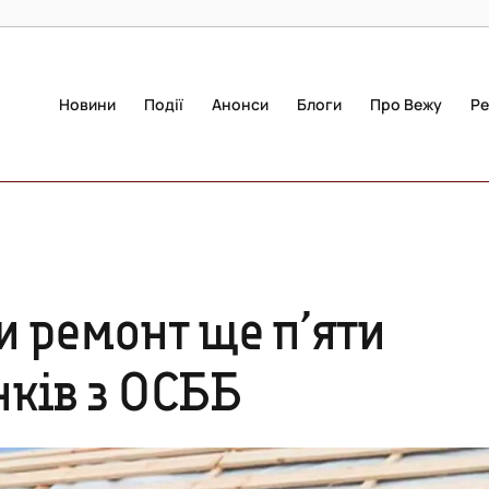
Новини
Події
Анонси
Блоги
Про Вежу
Ре
и ремонт ще п’яти
нків з ОСББ