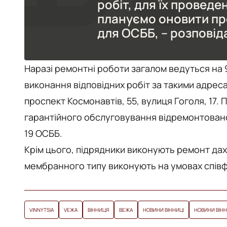
робіт, для їх проведен
плануємо оновити пр
для ОСББ, – розповіда
Наразі ремонтні роботи загалом ведуться на 
виконання відповідних робіт за такими адреса
проспект Космонавтів, 55, вулиця Гоголя, 17. 
гарантійного обслуговування відремонтовано
19 ОСББ.
Крім цього, підрядники виконують ремонт даху 
мембранного типу виконують на умовах спів
VINNYTSIA
VЕЖА
ВІННИЦЯ
ВЕЖА
НОВИНИ ВІННИЦІ
НОВИНИ ВІН