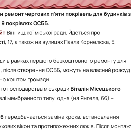
и ремонт чергових п’яти покрівель для будинків з
а 9 покрівлях ОСББ.
йт
Вінницької міської ради. Йдеться про
, 17, а також на вулицях Павла Корнелюка, 5,
ди в рамках першого безкоштовного ремонту для
і, після створення ОСББ, можуть на власний розсуд
ано коштом громади.
го господарства міськради
Віталія Місецького
,
івлі мембранного типу, одна (на Янгеля, 66) –
66
передбачається заміна крокв, встановлення
ухових вікон та протипожежних люків. Після монтаж