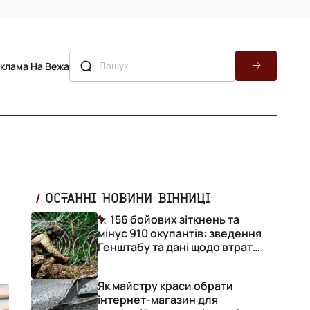
клама На Вежа
ОСТАННІ НОВИНИ ВІННИЦІ
156 бойових зіткнень та
мінус 910 окупантів: зведення
Генштабу та дані щодо втрат
ворога за добу
Як майстру краси обрати
інтернет-магазин для