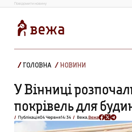
Повідомити новину
ГОЛОВНА
НОВИНИ
У Вінниці розпочал
покрівель для буди
Публікація
04 Червня
14:34
Вежа,
Вежа