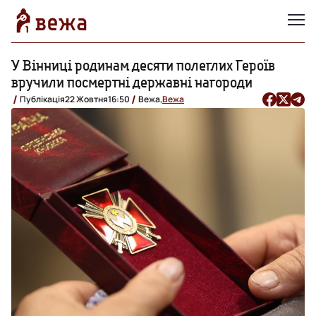
У Вінниці родинам десяти полеглих Героїв
вручили посмертні державні нагороди
Публікація
22 Жовтня
16:50
Вежа,
Вежа