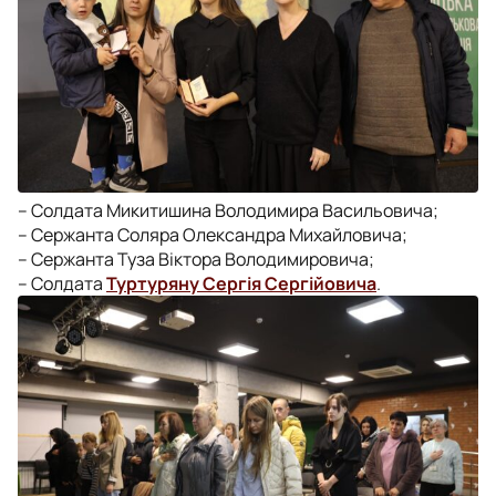
– Солдата Микитишина Володимира Васильовича;
– Сержанта Соляра Олександра Михайловича;
– Сержанта Туза Віктора Володимировича;
– Солдата
Туртуряну Сергія Сергійовича
.