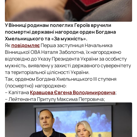
У Вінниці родинам полеглих Героїв вручили
посмертні державні нагороди орден Богдана
Хмельницького та «За мужність».
Як
повідомляє
Перша заступниця Начальника
Вінницької ОВА Наталя Заболотна, їх нагороджено
відповідно до Указу Президента України за особисту
мужність, виявлену у захисті державного суверенітету
та територіальної цілісності України.
Так, орденом Богдана Хмельницького ІІІ ступеня
(посмертно) нагороджено:
– Капітана
Кравцова Євгена Володимировича
;
– Лейтенанта Притулу Максима Петровича;