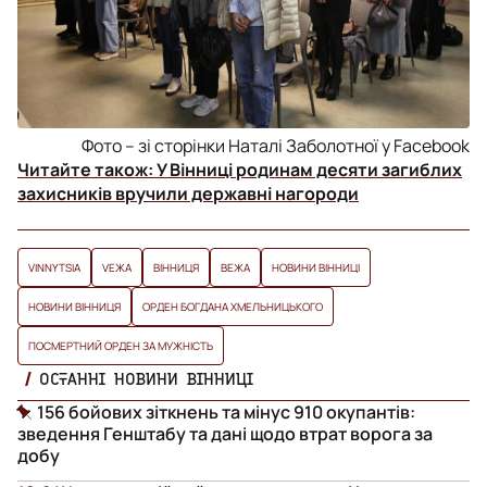
Фото – зі сторінки Наталі Заболотної у Facebook
Читайте також:
У Вінниці родинам десяти загиблих
захисників вручили державні нагороди
VINNYTSIA
VЕЖА
ВІННИЦЯ
ВЕЖА
НОВИНИ ВІННИЦІ
НОВИНИ ВІННИЦЯ
ОРДЕН БОГДАНА ХМЕЛЬНИЦЬКОГО
ПОСМЕРТНИЙ ОРДЕН ЗА МУЖНІСТЬ
ОСТАННІ НОВИНИ ВІННИЦІ
156 бойових зіткнень та мінус 910 окупантів:
зведення Генштабу та дані щодо втрат ворога за
добу