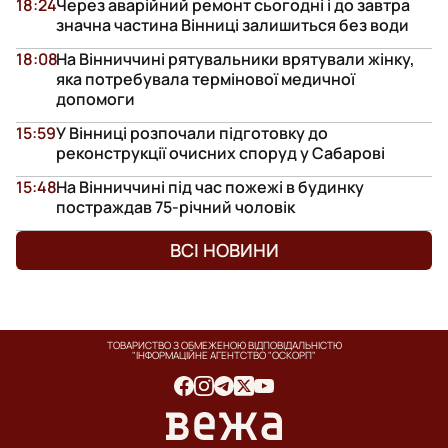
18:24
Через аварійний ремонт сьогодні і до завтра
значна частина Вінниці залишиться без води
18:08
На Вінниччині рятувальники врятували жінку,
яка потребувала термінової медичної
допомоги
15:59
У Вінниці розпочали підготовку до
реконструкції очисних споруд у Сабарові
15:48
На Вінниччині під час пожежі в будинку
постраждав 75-річний чоловік
ВСІ НОВИНИ
ТОВАРИСТВО З ОБМЕЖЕНОЮ ВІДПОВІДАЛЬНІСТЮ
"ІНФОРМАЦІЙНЕ АГЕНТСТВО "ОСКОРП"